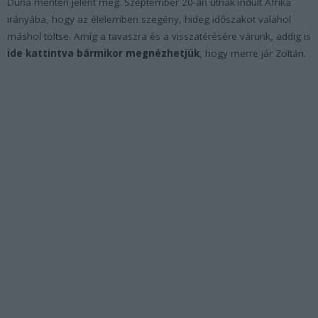
Duna mentén jelent meg. Szeptember 20-án útnak indult Afrika
irányába, hogy az élelemben szegény, hideg időszakot valahol
máshol töltse. Amíg a tavaszra és a visszatérésére várunk, addig is
ide kattintva bármikor megnézhetjük
, hogy merre jár Zoltán.