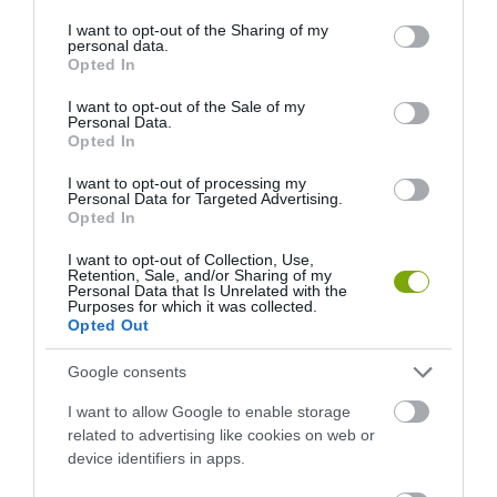
services and may gather and store information including but
not limited to your visit or usage behaviour. You may click to
I want to opt-out of the Sharing of my
personal data.
grant or deny consent to Google and its third-party tags to
Opted In
use your data for below specified purposes in below Google
consent section.
I want to opt-out of the Sale of my
Personal Data.
Opted In
I want to opt-out of processing my
Personal Data for Targeted Advertising.
Opted In
I want to opt-out of Collection, Use,
Retention, Sale, and/or Sharing of my
Personal Data that Is Unrelated with the
Purposes for which it was collected.
Opted Out
Google consents
ELŐZŐ CIKK
I want to allow Google to enable storage
related to advertising like cookies on web or
RÉGI AJTÓ, ABLAKKERET? ÍGY DÍSZÍTSD VELÜK A KERTET!
device identifiers in apps.