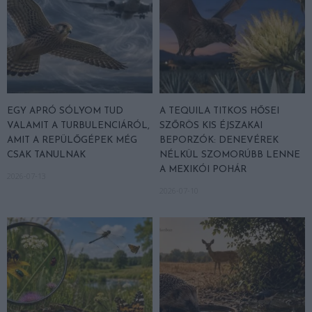
EGY APRÓ SÓLYOM TUD
A TEQUILA TITKOS HŐSEI
VALAMIT A TURBULENCIÁRÓL,
SZŐRÖS KIS ÉJSZAKAI
AMIT A REPÜLŐGÉPEK MÉG
BEPORZÓK: DENEVÉREK
CSAK TANULNAK
NÉLKÜL SZOMORÚBB LENNE
A MEXIKÓI POHÁR
2026-07-13
2026-07-10