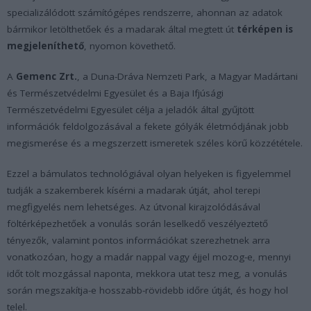
specializálódott számítógépes rendszerre, ahonnan az adatok
bármikor letölthetőek és a madarak által megtett út
térképen is
megjeleníthető
, nyomon követhető.
A
Gemenc Zrt.
, a Duna-Dráva Nemzeti Park, a Magyar Madártani
és Természetvédelmi Egyesület és a Baja Ifjúsági
Természetvédelmi Egyesület célja a jeladók által gyűjtött
információk feldolgozásával a fekete gólyák életmódjának jobb
megismerése és a megszerzett ismeretek széles körű közzététele.
Ezzel a bámulatos technológiával olyan helyeken is figyelemmel
tudják a szakemberek kísérni a madarak útját, ahol terepi
megfigyelés nem lehetséges. Az útvonal kirajzolódásával
föltérképezhetőek a vonulás során leselkedő veszélyeztető
tényezők, valamint pontos információkat szerezhetnek arra
vonatkozóan, hogy a madár nappal vagy éjjel mozog-e, mennyi
időt tölt mozgással naponta, mekkora utat tesz meg, a vonulás
során megszakítja-e hosszabb-rövidebb időre útját, és hogy hol
telel.