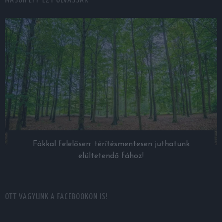
MÁSOK ÉPP EZT OLVASSÁK
Fákkal felelősen: térítésmentesen juthatunk
elültetendő fához!
OTT VAGYUNK A FACEBOOKON IS!