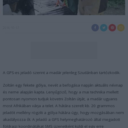
2016-10-17
A GPS-es jeladó szerint a madár jelenleg Szudánban tartózkodik.
Zoltán egy fekete gólya, nevét a befogása napján aktuális névnap
és neme alapján kapta. Lenyűgöző, hogy a mai technika mellett
pontosan nyomon tudjuk követni Zoltán útját, a madár ugyanis
most Afrikában várja a telet. A hátára szerelt kb. 20 grammos
jeladót mellény rögzíti a gólya hátára úgy, hogy mozgásában nem
akadályozza őt. A jeladó a GPS helymeghatározó által megadott
földrajzi koordinátákat SMS üzenetként küldi el egy erre