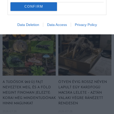
ELTŰNÉSE A NAGYOBB
CONFIRM
2026-08-03
VÉSZJEL
2026-08-03
Data Deletion
Data Access
Privacy Policy
A TUDÓSOK 262 ÚJ FAJT
ÖTVEN ÉVIG ROSSZ NÉVEN
NEVEZTEK MEG, ÉS A FÖLD
LAPULT EGY KARDFOGÚ
MEGINT FINOMAN JELEZTE:
MACSKA LELETE – AZTÁN
KORAI MÉG MINDENTUDÓNAK
VALAKI VÉGRE RÁNÉZETT
HINNI MAGUNKAT
RENDESEN
2026-07-30
2026-07-28