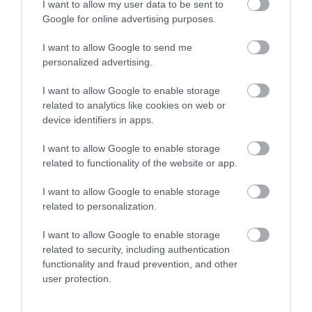
I want to allow my user data to be sent to
KÖVETKEZŐ CIKK
Google for online advertising purposes.
VESZÉLYES-E A FONÁLFÉREG A LAKOSSÁGRA?
I want to allow Google to send me
personalized advertising.
HASONLÓ ÉRDEKESSÉGEK
I want to allow Google to enable storage
related to analytics like cookies on web or
device identifiers in apps.
I want to allow Google to enable storage
related to functionality of the website or app.
I want to allow Google to enable storage
related to personalization.
I want to allow Google to enable storage
related to security, including authentication
functionality and fraud prevention, and other
HŐKUPOLA MAGYARORSZÁG
NEM CSAK A RITKASÁGOK
user protection.
FELETT: MI EZ A LÁTHATATLAN
BAJBAN VANNAK: A
FEDŐ, ÉS MI TÖRTÉNIK
HÉTKÖZNAPI MADARAK ÉS
ALATTA A TERMÉSZETTEL?
PILLANGÓK CSENDES