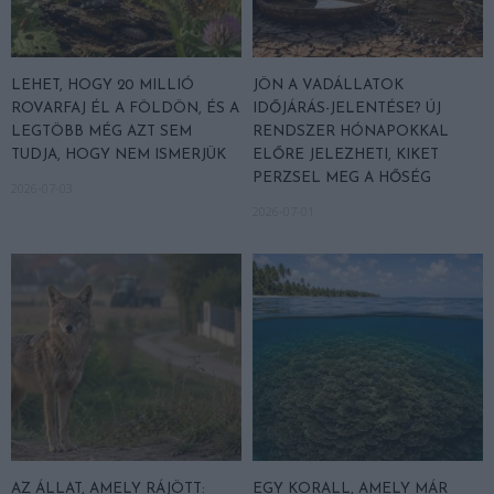
LEHET, HOGY 20 MILLIÓ
JÖN A VADÁLLATOK
ROVARFAJ ÉL A FÖLDÖN, ÉS A
IDŐJÁRÁS-JELENTÉSE? ÚJ
LEGTÖBB MÉG AZT SEM
RENDSZER HÓNAPOKKAL
TUDJA, HOGY NEM ISMERJÜK
ELŐRE JELEZHETI, KIKET
PERZSEL MEG A HŐSÉG
2026-07-03
2026-07-01
AZ ÁLLAT, AMELY RÁJÖTT:
EGY KORALL, AMELY MÁR