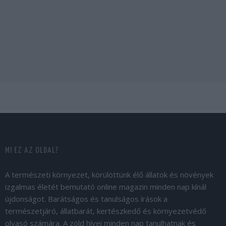
MI EZ AZ OLDAL?
A természeti környezet, körülöttünk élő állatok és növények
izgalmas életét bemutató online magazin minden nap kínál
újdonságot. Barátságos és tanulságos írások a
természetjáró, állatbarát, kertészkedő és környezetvédő
olvasó számára. A zöld hívei minden nap tanulhatnak és