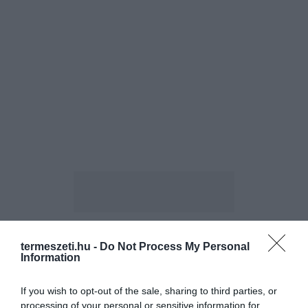
termeszeti.hu -
Do Not Process My Personal
ELŐZŐ CIKK
Information
9 HELY A VILÁGON, AHOL (LÁTSZÓLAG) NEM HAT A
GRAVITÁCIÓ
If you wish to opt-out of the sale, sharing to third parties, or
processing of your personal or sensitive information for