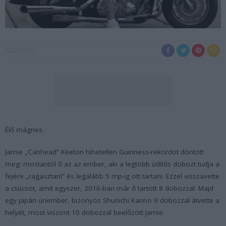
2022-07-20
Élő mágnes.
Jamie „Canhead” Keeton hihetetlen Guinness-rekordot döntött
meg: mostantól ő az az ember, aki a legtöbb üdítős dobozt tudja a
fejére „ragasztani” és legalább 5 mp-ig ott tartani. Ezzel visszavette
a csúcsot, amit egyszer, 2016-ban már ő tartott 8 dobozzal. Majd
egy japán úriember, bizonyos Shunichi Kanno 9 dobozzal átvette a
helyét, most viszont 10 dobozzal beelőzött Jamie.