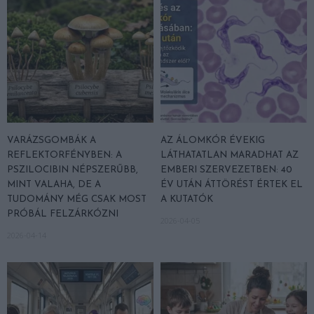
VARÁZSGOMBÁK A
AZ ÁLOMKÓR ÉVEKIG
REFLEKTORFÉNYBEN: A
LÁTHATATLAN MARADHAT AZ
PSZILOCIBIN NÉPSZERŰBB,
EMBERI SZERVEZETBEN: 40
MINT VALAHA, DE A
ÉV UTÁN ÁTTÖRÉST ÉRTEK EL
TUDOMÁNY MÉG CSAK MOST
A KUTATÓK
PRÓBÁL FELZÁRKÓZNI
2026-04-05
2026-04-14