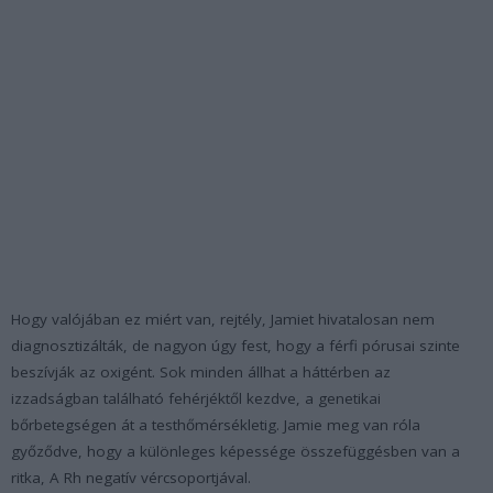
Hogy valójában ez miért van, rejtély, Jamiet hivatalosan nem
diagnosztizálták, de nagyon úgy fest, hogy a férfi pórusai szinte
beszívják az oxigént. Sok minden állhat a háttérben az
izzadságban található fehérjéktől kezdve, a genetikai
bőrbetegségen át a testhőmérsékletig. Jamie meg van róla
győződve, hogy a különleges képessége összefüggésben van a
ritka, A Rh negatív vércsoportjával.