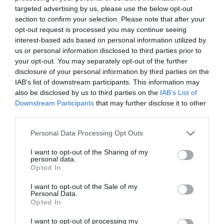
targeted advertising by us, please use the below opt-out
KÖVETKEZŐ CIKK
section to confirm your selection. Please note that after your
opt-out request is processed you may continue seeing
ÉJJEL IS KALANDOZHATUNK A MOST MEGNYITOTT,
interest-based ads based on personal information utilized by
KISZOMBORI KUKORICALABIRINTUSBAN
us or personal information disclosed to third parties prior to
your opt-out. You may separately opt-out of the further
disclosure of your personal information by third parties on the
IAB’s list of downstream participants. This information may
HASONLÓ ÉRDEKESSÉGEK
also be disclosed by us to third parties on the
IAB’s List of
Downstream Participants
that may further disclose it to other
third parties.
Please note that this website/app uses one or more Google
Personal Data Processing Opt Outs
services and may gather and store information including but
not limited to your visit or usage behaviour. You may click to
I want to opt-out of the Sharing of my
personal data.
grant or deny consent to Google and its third-party tags to
Opted In
use your data for below specified purposes in below Google
consent section.
I want to opt-out of the Sale of my
Personal Data.
Opted In
EGY ELSÜLLYEDT HAJÓ
NEM MINDENKI MENEKÜLT
I want to opt-out of processing my
TEXTILJEI ÚJRA ÖSSZEÁLLTAK:
POMPEJIBEN: LEHET, HOGY