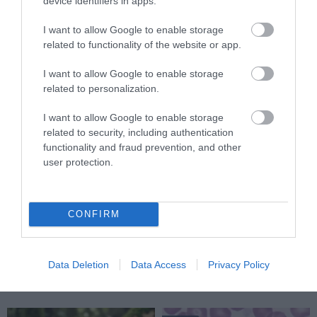
device identifiers in apps.
I want to allow Google to enable storage
related to functionality of the website or app.
I want to allow Google to enable storage
related to personalization.
I want to allow Google to enable storage
related to security, including authentication
functionality and fraud prevention, and other
user protection.
VÉGE LEHET A
AUDHD: AMIKOR AZ AUTIZMUS
TRANSZPLANTÁCIÓS
ÉS AZ ADHD EGYÜTT
VÁRÓLISTÁKNAK? A
EGÉSZEN MÁS ARCOT MUTAT
CONFIRM
DISZNÓSZERVEK ÁTÍRHATJÁK
2026-04-21
AZ ORVOSLÁS EGYIK
LEGKEGYETLENEBB
SZABÁLYÁT
Data Deletion
Data Access
Privacy Policy
2026-04-22