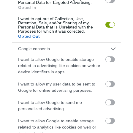
Personal Data for Targeted Advertising.
A RUHA, AMELY TÚLÉLTE A
EGY ORVOS A VÉGSŐKIG
Opted In
TENGERT
SEGÍTENI PRÓBÁLT
I want to opt-out of Collection, Use,
2026-06-29
2026-06-23
Retention, Sale, and/or Sharing of my
Personal Data that Is Unrelated with the
Purposes for which it was collected.
Opted Out
Google consents
I want to allow Google to enable storage
related to advertising like cookies on web or
device identifiers in apps.
I want to allow my user data to be sent to
Google for online advertising purposes.
DAVID ATTENBOROUGH 100
NOBEL-DÍJAT KAPOTT EGY
I want to allow Google to send me
ÉVES: AZ EMBER, AKI
FÉREGÉRT – CSAK ÉPPEN NEM
personalized advertising.
MEGTANÍTOTTA A VILÁGNAK,
AZ OKOZTA A RÁKOT
HOGYAN KELL NÉZNI A
2026-04-23
I want to allow Google to enable storage
TERMÉSZETET
related to analytics like cookies on web or
2026-05-08