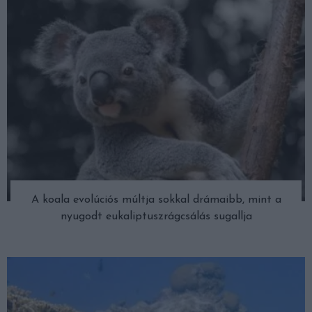
A koala evolúciós múltja sokkal drámaibb, mint a
nyugodt eukaliptuszrágcsálás sugallja