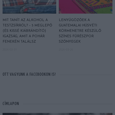
MIT TANÍT AZ ALKOHOL A
LENYŰGÖZŐEK A
TESTZSÍRRÓL? – 5 MEGLEPŐ
GUATEMALAI HÚSVÉTI
(ÉS KISSÉ KIÁBRÁNDÍTÓ)
KÖRMENETRE KÉSZÜLŐ
IGAZSÁG, AMIT A POHÁR
SZÍNES FŰRÉSZPOR
FENEKÉN TALÁLSZ
SZŐNYEGEK
2026-03-31
2026-03-26
OTT VAGYUNK A FACEBOOKON IS!
CÍMLAPON