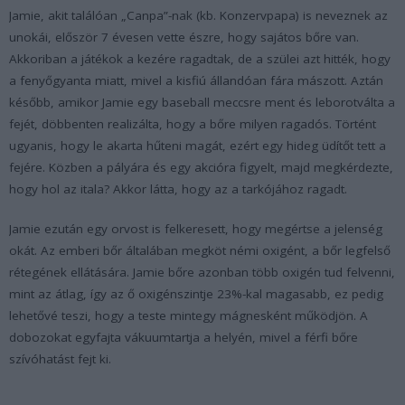
Jamie, akit találóan „Canpa”-nak (kb. Konzervpapa) is neveznek az
unokái, először 7 évesen vette észre, hogy sajátos bőre van.
Akkoriban a játékok a kezére ragadtak, de a szülei azt hitték, hogy
a fenyőgyanta miatt, mivel a kisfiú állandóan fára mászott. Aztán
később, amikor Jamie egy baseball meccsre ment és leborotválta a
fejét, döbbenten realizálta, hogy a bőre milyen ragadós. Történt
ugyanis, hogy le akarta hűteni magát, ezért egy hideg üdítőt tett a
fejére. Közben a pályára és egy akcióra figyelt, majd megkérdezte,
hogy hol az itala? Akkor látta, hogy az a tarkójához ragadt.
Jamie ezután egy orvost is felkeresett, hogy megértse a jelenség
okát. Az emberi bőr általában megköt némi oxigént, a bőr legfelső
rétegének ellátására. Jamie bőre azonban több oxigén tud felvenni,
mint az átlag, így az ő oxigénszintje 23%-kal magasabb, ez pedig
lehetővé teszi, hogy a teste mintegy mágnesként működjön. A
dobozokat egyfajta vákuumtartja a helyén, mivel a férfi bőre
szívóhatást fejt ki.