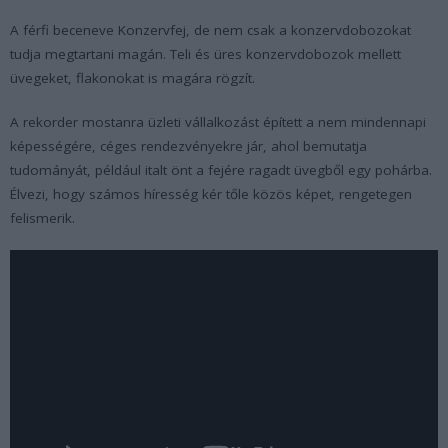
A férfi beceneve Konzervfej, de nem csak a konzervdobozokat
tudja megtartani magán. Teli és üres konzervdobozok mellett
üvegeket, flakonokat is magára rögzít.
A rekorder mostanra üzleti vállalkozást épített a nem mindennapi
képességére, céges rendezvényekre jár, ahol bemutatja
tudományát, például italt önt a fejére ragadt üvegből egy pohárba.
Élvezi, hogy számos híresség kér tőle közös képet, rengetegen
felismerik.