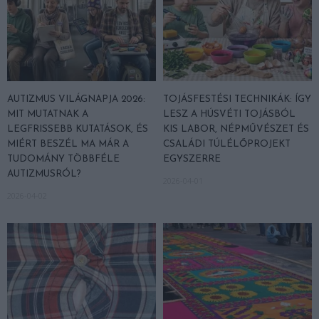
AUTIZMUS VILÁGNAPJA 2026:
TOJÁSFESTÉSI TECHNIKÁK: ÍGY
MIT MUTATNAK A
LESZ A HÚSVÉTI TOJÁSBÓL
LEGFRISSEBB KUTATÁSOK, ÉS
KIS LABOR, NÉPMŰVÉSZET ÉS
MIÉRT BESZÉL MA MÁR A
CSALÁDI TÚLÉLŐPROJEKT
TUDOMÁNY TÖBBFÉLE
EGYSZERRE
AUTIZMUSRÓL?
2026-04-01
2026-04-02