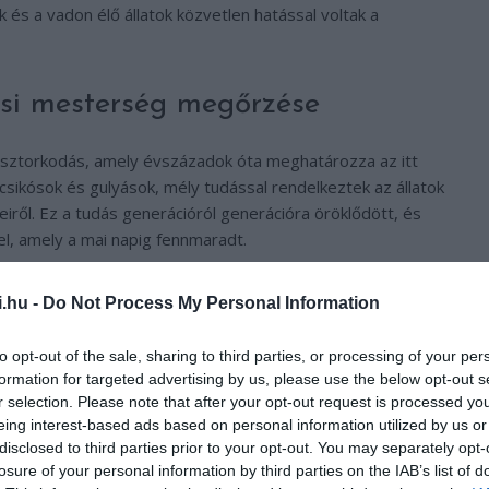
 és a vadon élő állatok közvetlen hatással voltak a
ősi mesterség megőrzése
ásztorkodás, amely évszázadok óta meghatározza az itt
 csikósok és gulyások, mély tudással rendelkeztek az állatok
iről. Ez a tudás generációról generációra öröklődött, és
l, amely a mai napig fennmaradt.
ét és ciklusait. Tudták, hogy az évszakok váltakozása, az
i.hu -
Do Not Process My Personal Information
a mind befolyásolja az életüket. A jószágok legeltetése
k erejét, és az állatok mozgása segített fenntartani a füves
to opt-out of the sale, sharing to third parties, or processing of your per
életvitele példaként szolgálhat számunkra arra, hogyan
formation for targeted advertising by us, please use the below opt-out s
tel.
r selection. Please note that after your opt-out request is processed y
eing interest-based ads based on personal information utilized by us or
disclosed to third parties prior to your opt-out. You may separately opt-
losure of your personal information by third parties on the IAB’s list of