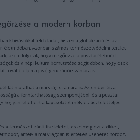
gőrzése a modern korban
kihívásokkal teli feladat, hiszen a globalizáció és az
yen életmódban. Azonban számos természetvédelmi terület
ark, azon dolgozik, hogy megőrizze a pusztai életmód
ségek és a népi kultúra bemutatása segít abban, hogy ezek
t tovább éljen a jövő generációi számára is.
 példát mutathat a mai világ számára is. Az ember és a
osságú a fenntarthatóság szempontjából, és a pusztai
hogyan lehet ezt a kapcsolatot mély és tiszteletteljes
 a természet iránti tiszteletet, oszd meg ezt a cikket,
tmódot, amely a mai világban is értékes üzenetet hordoz.