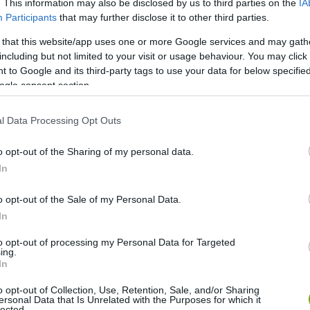
. This information may also be disclosed by us to third parties on the
IA
Participants
that may further disclose it to other third parties.
 that this website/app uses one or more Google services and may gath
including but not limited to your visit or usage behaviour. You may click 
 to Google and its third-party tags to use your data for below specifi
ogle consent section.
l Data Processing Opt Outs
o opt-out of the Sharing of my personal data.
In
o opt-out of the Sale of my Personal Data.
In
to opt-out of processing my Personal Data for Targeted
ing.
In
o opt-out of Collection, Use, Retention, Sale, and/or Sharing
at a természettel: alföldi hagyományok a Kárpát-medencében
ersonal Data that Is Unrelated with the Purposes for which it
lected.