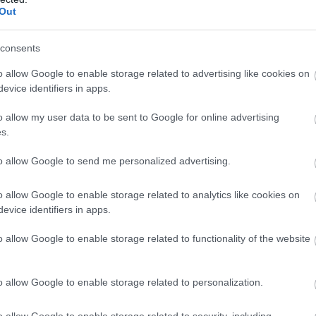
Out
sességek
consents
pi bölcsességet tartalmaznak, amelyek a természet
o allow Google to enable storage related to advertising like cookies on
előrejelzése, az állatok viselkedéséből való
evice identifiers in apps.
 és gyógynövények ismerete mind részei voltak a pusztai
iztosították, hanem mélyebb spirituális kapcsolatot is
o allow my user data to be sent to Google for online advertising
s.
to allow Google to send me personalized advertising.
o allow Google to enable storage related to analytics like cookies on
evice identifiers in apps.
o allow Google to enable storage related to functionality of the website
o allow Google to enable storage related to personalization.
o allow Google to enable storage related to security, including