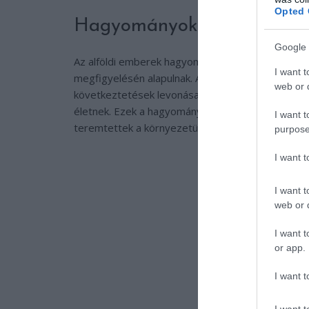
Opted 
Hagyományok és népi bölc
Google 
Az alföldi emberek hagyományai számos olyan né
I want t
megfigyelésén alapulnak. Az időjárási jelenségek 
web or d
következtetések levonása, vagy akár a növények
életnek. Ezek a hagyományok nemcsak a túlélést b
I want t
teremtettek a környezetükkel.
purpose
I want 
I want t
web or d
I want t
or app.
I want t
I want t