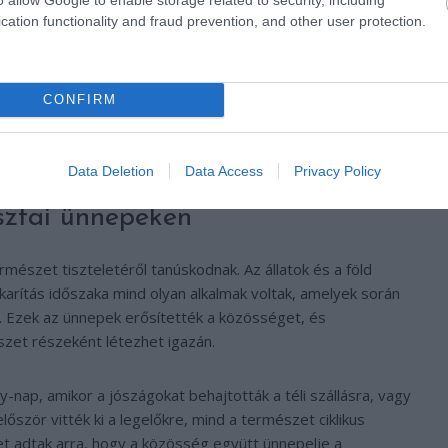
cation functionality and fraud prevention, and other user protection.
 növények megjelenése az eső közeledtét jelzi, vagy hogy a
CONFIRM
. Az ilyen bölcsességek az évszázadok során összegyűjtött
tív tudását tükrözik. A természet iránti tisztelet és
egített az embereknek harmóniában élni a környezetükkel.
Data Deletion
Data Access
Privacy Policy
usztai ünnepeken
rmészet tiszteletéről tanúskodnak. Az állatok és a föld
karítás időszaka mind olyan alkalmak voltak, amelyek során
. Ezek az ünnepek erősítették a közösséget, és
zet részeként létezhet igazán.
y-nap, amikor a jószágokat behajtották a téli szállásra, vagy
lőször vitték ki a legelőkre, mind a természet ciklikus
et adtak arra, hogy a közösség együtt ünnepelje a