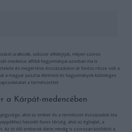
záció uralkodik, sokszor elfelejtjük, milyen szoros
rpát-medence alföldi hagyományai azonban ma is
ztelete és megértése évszázadokon át fontos része volt a
juk a magyar pusztai életmód és hagyományok különleges
kapcsolatukat a természettel.
tér a Kárpát-medencében
tájegysége, ahol az ember és a természet évszázadok óta
yeppékhez hasonló füves térség, ahol az éghajlat, a
ot. Az itt élő emberek élete mindig is szorosan kötődött a