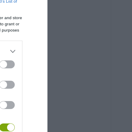
B’s List of
er and store
to grant or
ed purposes