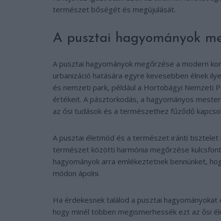
természet bőségét és megújulását.
A pusztai hagyományok me
A pusztai hagyományok megőrzése a modern korban 
urbanizáció hatására egyre kevesebben élnek il
és nemzeti park, például a Hortobágyi Nemzeti P
értékeit. A pásztorkodás, a hagyományos mester
az ősi tudások és a természethez fűződő kapcsola
A pusztai életmód és a természet iránti tisztelet
természet közötti harmónia megőrzése kulcsfont
hagyományok arra emlékeztetnek bennünket, hogy 
módon ápolni.
Ha érdekesnek találod a pusztai hagyományokat és
hogy minél többen megismerhessék ezt az ősi éle