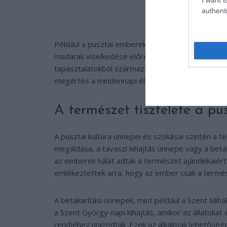
authenti
Például a pusztai emberek tudták, hogy bizonyos
madarak viselkedése előrevetíti a téli időjárást
tapasztalatokból származtak, és a közösség kollek
megértés a mindennapi élet részét képezte, és s
A természet tisztelete a p
A pusztai kultúra ünnepei és szokásai szintén a te
megáldása, a tavaszi kihajtás ünnepe vagy a beta
az emberek hálát adtak a természet ajándékaiért
emlékeztettek arra, hogy az ember csak a termés
A betakarítási ünnepek, mint például a Szent Mihál
a Szent György-napi kihajtás, amikor az állatokat e
rendjéhez igazodtak. Ezek az alkalmak lehetőség