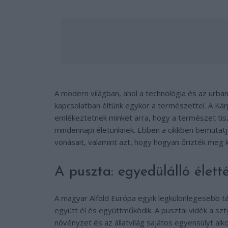
A modern világban, ahol a technológia és az urbani
kapcsolatban éltünk egykor a természettel. A Ká
emlékeztetnek minket arra, hogy a természet tis
mindennapi életünknek. Ebben a cikkben bemutat
vonásait, valamint azt, hogy hogyan őrizték meg 
A puszta: egyedülálló élet
A magyar Alföld Európa egyik legkülönlegesebb 
együtt él és együttműködik. A pusztai vidék a szt
növényzet és az állatvilág sajátos egyensúlyt alk