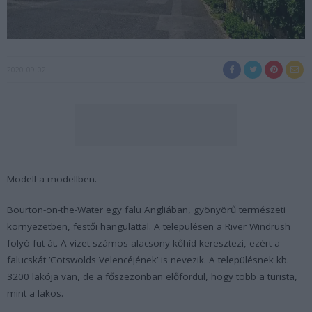
2020-09-02
Modell a modellben.
Bourton-on-the-Water egy falu Angliában, gyönyörű természeti
környezetben, festői hangulattal. A településen a River Windrush
folyó fut át. A vizet számos alacsony kőhíd keresztezi, ezért a
falucskát ’Cotswolds Velencéjének’ is nevezik. A településnek kb.
3200 lakója van, de a főszezonban előfordul, hogy több a turista,
mint a lakos.