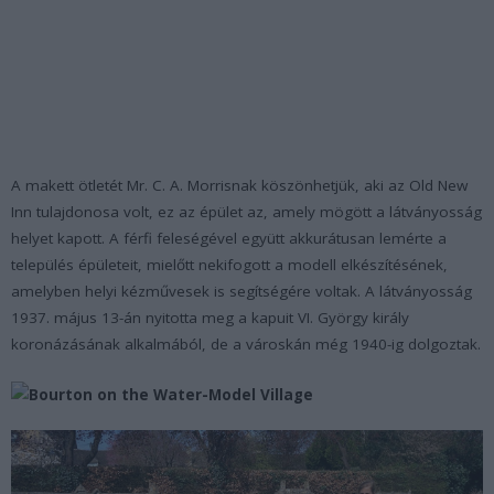
A makett ötletét Mr. C. A. Morrisnak köszönhetjük, aki az Old New
Inn tulajdonosa volt, ez az épület az, amely mögött a látványosság
helyet kapott. A férfi feleségével együtt akkurátusan lemérte a
település épületeit, mielőtt nekifogott a modell elkészítésének,
amelyben helyi kézművesek is segítségére voltak. A látványosság
1937. május 13-án nyitotta meg a kapuit VI. György király
koronázásának alkalmából, de a városkán még 1940-ig dolgoztak.