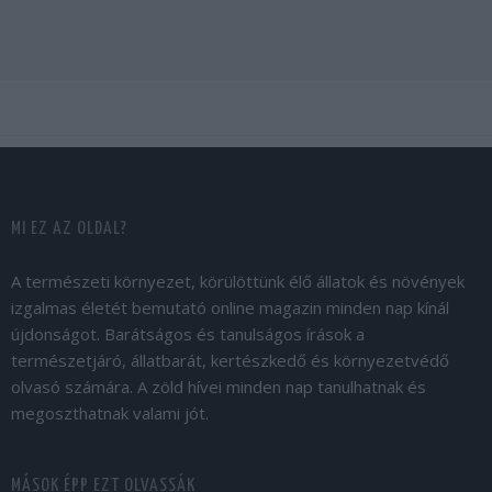
MI EZ AZ OLDAL?
A természeti környezet, körülöttünk élő állatok és növények
izgalmas életét bemutató online magazin minden nap kínál
újdonságot. Barátságos és tanulságos írások a
természetjáró, állatbarát, kertészkedő és környezetvédő
olvasó számára. A zöld hívei minden nap tanulhatnak és
megoszthatnak valami jót.
MÁSOK ÉPP EZT OLVASSÁK