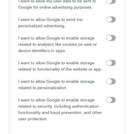
I want to allow my user data to be sent to
Google for online advertising purposes.
KIRÁNDULÁS A
KIRÁNDULÁS PANNONHALMA
PANNONHALMI
KÖRNYÉKÉN: TERMÉSZET,
I want to allow Google to send me
ARBORÉTUMBA
SZŐLŐ ÉS KOMLÓ
personalized advertising.
TALÁLKOZÁSA
2026-08-04
I want to allow Google to enable storage
2026-08-04
related to analytics like cookies on web or
device identifiers in apps.
I want to allow Google to enable storage
related to functionality of the website or app.
I want to allow Google to enable storage
related to personalization.
I want to allow Google to enable storage
related to security, including authentication
functionality and fraud prevention, and other
KIRÁNDULÁS A
KIRÁNDULÁS A
user protection.
PANNONHALMI
PANNONHALMI FŐAPÁTSÁG
GYÓGYNÖVÉNYKERTBE ÉS
PINCÉSZETÉBE
ILLATMÚZEUMBA