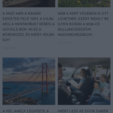
A HAJÓ MÁR A KANÁRI-
MÁR A KERT VÉGÉBEN IS OTT
SZIGETEK FELÉ TART, A VILÁG
LEHETNEK: EZÉRT INDULT BE
MEG A HANTAVÍRUST KERESI A
ILYEN KORÁN A 2026-OS
GOOGLE-BEN: MI EZ A
KULLANCSSZEZON
KÓROKOZÓ, ÉS MIÉRT HÍVJÁK
MAGYARORSZÁGON
ÍGY?
2026-04-07
2026-05-06
A HÍD, AMELY LEGYŐZTE A
MIÉRT LESZ AZ EGYIK EMBER