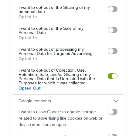
services and may gather and store information including but
EXTRA HOZZÁVALÓKBÓL KÉSZÜL VILÁG LEGDRÁGÁBB
not limited to your visit or usage behaviour. You may click to
I want to opt-out of the Sharing of my
MOGYORÓVAJAS SZENDVICSE
personal data.
grant or deny consent to Google and its third-party tags to
Opted In
use your data for below specified purposes in below Google
consent section.
KÖVETKEZŐ CIKK
I want to opt-out of the Sale of my
Personal Data.
Opted In
APRÓ TAVACSKÁK A SIVATAGBAN: ÍGY NYERIK AZ AGYAGBÓL A
SÓT
I want to opt-out of processing my
Personal Data for Targeted Advertising.
Opted In
HASONLÓ ÉRDEKESSÉGEK
I want to opt-out of Collection, Use,
Retention, Sale, and/or Sharing of my
Personal Data that Is Unrelated with the
Purposes for which it was collected.
Opted Out
Google consents
I want to allow Google to enable storage
related to advertising like cookies on web or
device identifiers in apps.