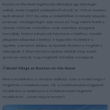
Bourton-on-the-Water leghíresebb látnivalója egy különleges
makett, amely magáról a településről készült. Az 1930-as években
épült attrakció 1937 óta várja az érdeklődőket. A miniatűr település
pontosan, részletgazdagon adja vissza azt, hogy miként festett a
városka 1936-ban. A készítése során autentikus anyagokat
használtak, helyben bányászott mészkövet a falakhoz, miniatűr
jellegzetes kőlapokat a tetőhöz. A legapróbb részletekre is
ügyeltek, a templom ablakai, az épületek díszítése is megfelel a
valóságnak. A fákat mini bonszajokkal oldották meg, ezeket
gondosan metszik, hogy megfelelő méretűek maradjanak.
Mivel a modellváros a városban található, ezért a modell maga is
megjelenik a modellvárosban. Sőt, a modellvárosban megjelenő
modellváros is tartalmazza a modellvárosban megjelenő
modellvárost… (Lehet még ezt követni?)