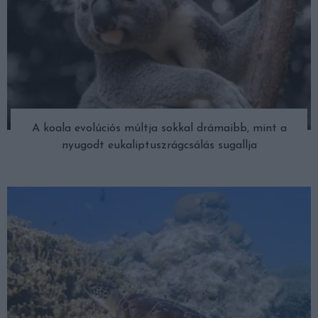
A koala evolúciós múltja sokkal drámaibb, mint a
nyugodt eukaliptuszrágcsálás sugallja