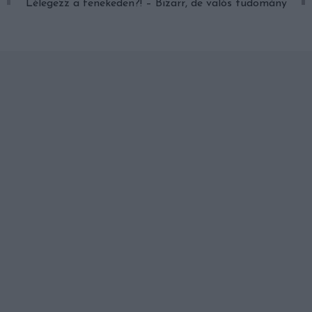
Lélegezz a fenekeden?! – Bizarr, de valós tudomány