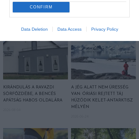
2026-08-04
CONFIRM
2026-08-04
Data Deletion
Data Access
Privacy Policy
KIRÁNDULÁS A RAVAZDI
A JÉG ALATT NEM ÜRESSÉG
SÖRFŐZDÉBE, A BENCÉS
VAN: ÓRIÁSI REJTETT TÁJ
APÁTSÁG HABOS OLDALÁRA
HÚZÓDIK KELET-ANTARKTISZ
MÉLYÉN
2026-08-04
2026-06-24