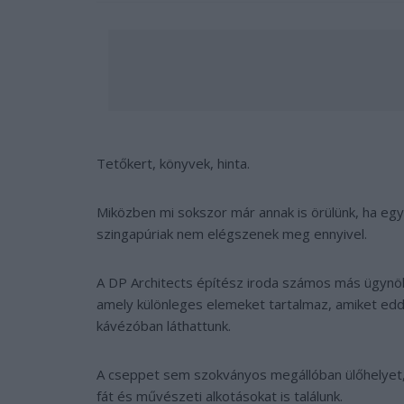
Tetőkert, könyvek, hinta.
Miközben mi sokszor már annak is örülünk, ha egy 
szingapúriak nem elégszenek meg ennyivel.
A DP Architects építész iroda számos más ügynö
amely különleges elemeket tartalmaz, amiket edd
kávézóban láthattunk.
A cseppet sem szokványos megállóban ülőhelyet, k
fát és művészeti alkotásokat is találunk.