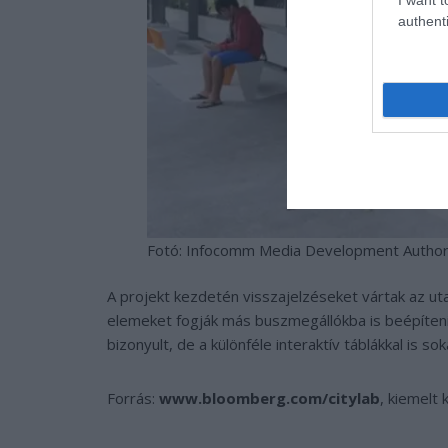
authenti
Fotó: Infocomm Media Development Author
A projekt kezdetén visszajelzéseket vártak az u
elemeket fogják más buszmegállókba is beépíteni
bizonyult, de a különféle interaktív táblákkal is sok
Forrás:
www.bloomberg.com/citylab
, kiemelt