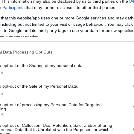
. This information may also be disclosed by us to third parties on the
IA
Participants
that may further disclose it to other third parties.
 that this website/app uses one or more Google services and may gath
including but not limited to your visit or usage behaviour. You may click 
ity
 to Google and its third-party tags to use your data for below specifi
ogle consent section.
e, könyveket tölthetnek le, útvonaltervezőket
phatnak az időjárásról, híreket olvashatnak, helyi
l Data Processing Opt Outs
o opt-out of the Sharing of my personal data.
In
o opt-out of the Sale of my Personal Data.
In
to opt-out of processing my Personal Data for Targeted
ing.
In
o opt-out of Collection, Use, Retention, Sale, and/or Sharing
ersonal Data that Is Unrelated with the Purposes for which it
lected.