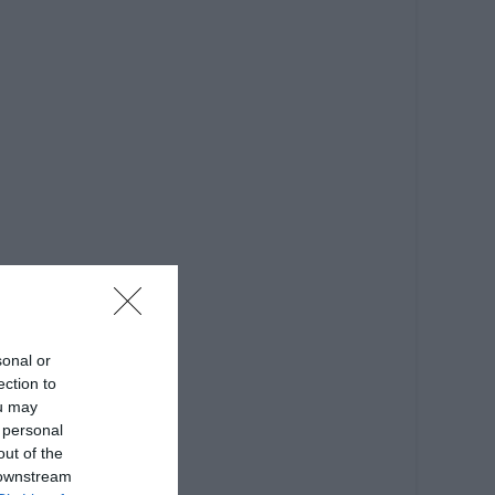
sonal or
ection to
ou may
 personal
out of the
 downstream