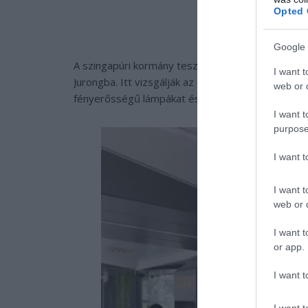
Opted 
Google 
A szingapúri kormány tesztelési területté nyilvání
I want t
Jurongba. Itt vizsgálják az okoseszközök, innová
web or d
fényerősségű lámpákat és olyan kukákat is, amelye
I want t
purpose
I want 
I want t
web or d
I want t
or app.
I want t
I want t