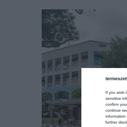
termeszet
If you wish 
sensitive in
confirm you
continue se
information 
further disc