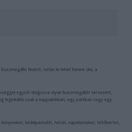
buszmegálló fedett, netán le lehet benne ülni, a
kséggel együtt dolgozva olyan buszmegállót tervezett,
ig leginkább csak a nappalinkban, egy parkban vagy egy
önyveket, bicikliparkolót, hintát, napelemeket, tetőkertet,