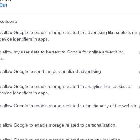
Out
consents
totta ezt a régiót, a buszmegálló nem véletlenül került
o allow Google to enable storage related to advertising like cookies on
ciók bevezetését, így például a mozgás hatására változó
evice identifiers in apps.
kben egy érzékelő szól, amikor üríteni kell őket.
o allow my user data to be sent to Google for online advertising
s.
to allow Google to send me personalized advertising.
o allow Google to enable storage related to analytics like cookies on
evice identifiers in apps.
o allow Google to enable storage related to functionality of the website
o allow Google to enable storage related to personalization.
o allow Google to enable storage related to security, including