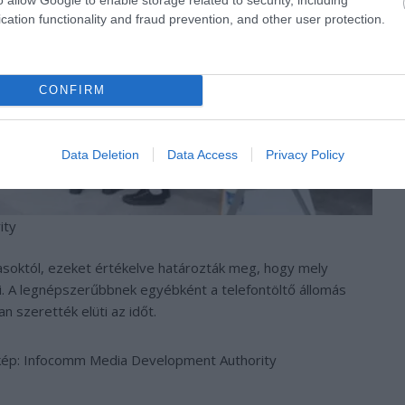
cation functionality and fraud prevention, and other user protection.
CONFIRM
Data Deletion
Data Access
Privacy Policy
ity
tasoktól, ezeket értékelve határozták meg, hogy mely
. A legnépszerűbbnek egyébként a telefontöltő állomás
an szerették elüti az időt.
 kép: Infocomm Media Development Authority