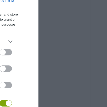
B’s List of
er and store
to grant or
ed purposes