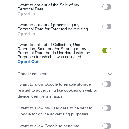
consent section.
I want to opt-out of the Sale of my
Personal Data.
Opted In
I want to opt-out of processing my
Personal Data for Targeted Advertising.
Opted In
HŐKUPOLA MAGYARORSZÁG
NEM CSAK A RITKASÁGOK
I want to opt-out of Collection, Use,
FELETT: MI EZ A LÁTHATATLAN
BAJBAN VANNAK: A
Retention, Sale, and/or Sharing of my
Personal Data that Is Unrelated with the
FEDŐ, ÉS MI TÖRTÉNIK
HÉTKÖZNAPI MADARAK ÉS
Purposes for which it was collected.
ALATTA A TERMÉSZETTEL?
PILLANGÓK CSENDES
Opted Out
ELTŰNÉSE A NAGYOBB
2026-08-03
VÉSZJEL
Google consents
2026-08-03
I want to allow Google to enable storage
related to advertising like cookies on web or
device identifiers in apps.
I want to allow my user data to be sent to
Google for online advertising purposes.
I want to allow Google to send me