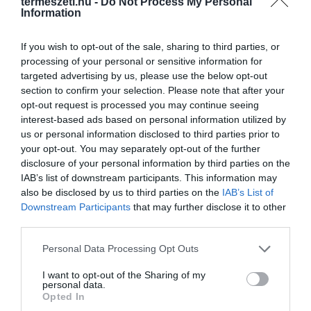
termeszeti.hu -
Do Not Process My Personal
Information
If you wish to opt-out of the sale, sharing to third parties, or
processing of your personal or sensitive information for
targeted advertising by us, please use the below opt-out
section to confirm your selection. Please note that after your
opt-out request is processed you may continue seeing
interest-based ads based on personal information utilized by
us or personal information disclosed to third parties prior to
your opt-out. You may separately opt-out of the further
A KOALA EVOLÚCIÓS MÚLTJA
A KORALLZÁTONY NEM CSAK
disclosure of your personal information by third parties on the
SOKKAL DRÁMAIBB, MINT A
SZÍNES HALAKBÓL ÁLL: MOST
IAB’s list of downstream participants. This information may
NYUGODT
500 EDDIG ISMERETLEN
also be disclosed by us to third parties on the
IAB’s List of
EUKALIPTUSZRÁGCSÁLÁS
LAKÓJÁT MUTATTA MEG
Downstream Participants
that may further disclose it to other
SUGALLJA
third parties.
2026-08-06
2026-08-07
Please note that this website/app uses one or more Google
Personal Data Processing Opt Outs
services and may gather and store information including but
not limited to your visit or usage behaviour. You may click to
I want to opt-out of the Sharing of my
personal data.
grant or deny consent to Google and its third-party tags to
Opted In
use your data for below specified purposes in below Google