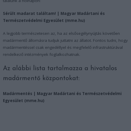
találunk a holnapon:
Sérült madarat találtam! | Magyar Madártani és
Természetvédelmi Egyesület (mme.hu)
A legjobb természetesen az, ha az elsősegélynyújtás követően
madármentő állomásra tudjuk juttatni az állatot.
Fontos tudni, hogy
madármentéssel csak engedéllyel és megfelelő infrastruktúrával
rendelkező intézmények foglalkozhatnak.
Az alábbi lista tartalmazza a hivatalos
madármentő központokat:
Madármentés | Magyar Madártani és Természetvédelmi
Egyesület (mme.hu)