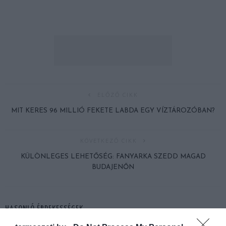
ELŐZŐ CIKK
MIT KERES 96 MILLIÓ FEKETE LABDA EGY VÍZTÁROZÓBAN?
KÖVETKEZŐ CIKK
KÜLÖNLEGES LEHETŐSÉG: FANYARKA SZEDD MAGAD
BUDAJENŐN
HASONLÓ ÉRDEKESSÉGEK