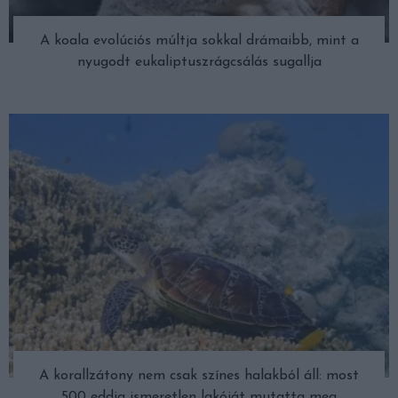
A koala evolúciós múltja sokkal drámaibb, mint a
nyugodt eukaliptuszrágcsálás sugallja
A korallzátony nem csak színes halakból áll: most
500 eddig ismeretlen lakóját mutatta meg