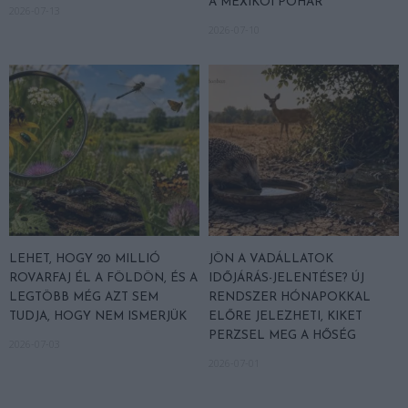
A MEXIKÓI POHÁR
2026-07-13
2026-07-10
LEHET, HOGY 20 MILLIÓ
JÖN A VADÁLLATOK
ROVARFAJ ÉL A FÖLDÖN, ÉS A
IDŐJÁRÁS-JELENTÉSE? ÚJ
LEGTÖBB MÉG AZT SEM
RENDSZER HÓNAPOKKAL
TUDJA, HOGY NEM ISMERJÜK
ELŐRE JELEZHETI, KIKET
PERZSEL MEG A HŐSÉG
2026-07-03
2026-07-01