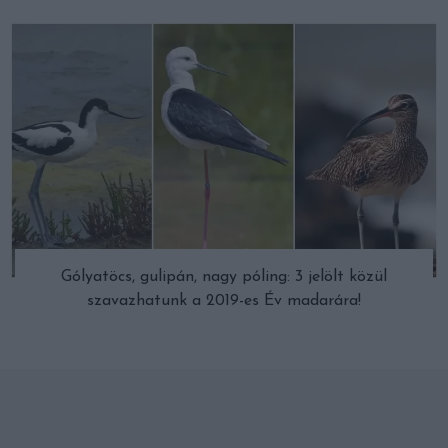
Gólyatöcs, gulipán, nagy póling: 3 jelölt közül
szavazhatunk a 2019-es Év madarára!