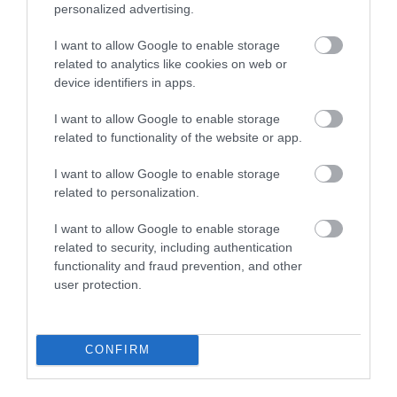
personalized advertising.
I want to allow Google to enable storage
related to analytics like cookies on web or
A TUDÓSOK 262 ÚJ FAJT
ÖTVEN ÉVIG ROSSZ NÉVEN
device identifiers in apps.
NEVEZTEK MEG, ÉS A FÖLD
LAPULT EGY KARDFOGÚ
MEGINT FINOMAN JELEZTE:
MACSKA LELETE – AZTÁN
I want to allow Google to enable storage
KORAI MÉG MINDENTUDÓNAK
VALAKI VÉGRE RÁNÉZETT
related to functionality of the website or app.
HINNI MAGUNKAT
RENDESEN
I want to allow Google to enable storage
2026-07-30
2026-07-28
related to personalization.
I want to allow Google to enable storage
related to security, including authentication
functionality and fraud prevention, and other
user protection.
CONFIRM