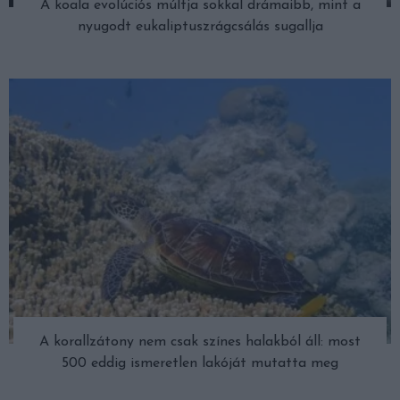
A koala evolúciós múltja sokkal drámaibb, mint a
nyugodt eukaliptuszrágcsálás sugallja
A korallzátony nem csak színes halakból áll: most
500 eddig ismeretlen lakóját mutatta meg