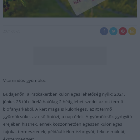
2021-06-26
Vitamindús gyümölcs.
Budajenőn, a Patikakertben
különleges lehetőség nyílik:
2021.
június 25-től előreláthatólag 2 hétig
lehet szedni az ott termő
biofanyarkából
. A kert maga is különleges, az itt termő
gyümölcsöket az eső öntözi, a nap érleli. A gyümölcsök gyógyító
erejében hisznek, ennek köszönhetően egészen különleges
fajokat termesztenek, például kék mézbogyót, fekete málnát,
ékszermeggyet.