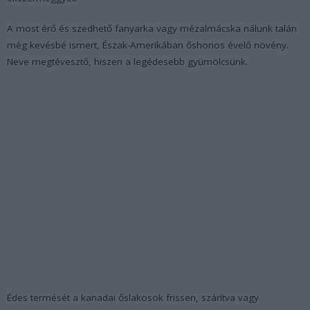
A most érő és szedhető fanyarka vagy mézalmácska nálunk talán
még kevésbé ismert, Észak-Amerikában őshonos évelő növény.
Neve megtévesztő, hiszen a legédesebb gyümölcsünk.
Édes termését a kanadai őslakosok frissen, szárítva vagy