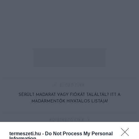
ELŐZŐ CIKK
SÉRÜLT MADARAT VAGY FIÓKÁT TALÁLTÁL? ITT A
MADÁRMENTŐK HIVATALOS LISTÁJA!
KÖVETKEZŐ CIKK
GIGANTIKUS NÖVÉNYEK NŐNEK AZ OROSZ SZIGETEN
termeszeti.hu -
Do Not Process My Personal
Information