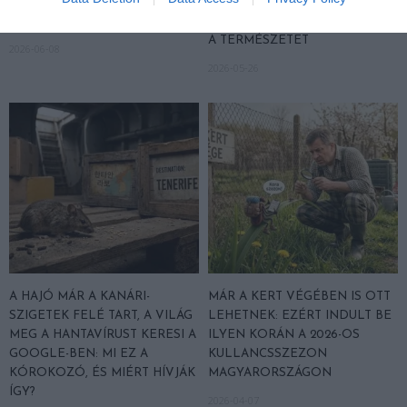
KULLANCSOK ELLEN
A BÜKKI ŐSERDŐ, AHOL
OKOSAN
KÉTSZÁZ ÉVE BÉKÉN HAGYJÁK
A TERMÉSZETET
2026-06-08
2026-05-26
A HAJÓ MÁR A KANÁRI-
MÁR A KERT VÉGÉBEN IS OTT
SZIGETEK FELÉ TART, A VILÁG
LEHETNEK: EZÉRT INDULT BE
MEG A HANTAVÍRUST KERESI A
ILYEN KORÁN A 2026-OS
GOOGLE-BEN: MI EZ A
KULLANCSSZEZON
KÓROKOZÓ, ÉS MIÉRT HÍVJÁK
MAGYARORSZÁGON
ÍGY?
2026-04-07