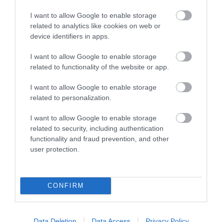
I want to allow Google to enable storage
related to analytics like cookies on web or
device identifiers in apps.
KIRÁNDULÁS A RAVAZDI
A JÉG ALATT NEM ÜRESSÉG
I want to allow Google to enable storage
SÖRFŐZDÉBE, A BENCÉS
VAN: ÓRIÁSI REJTETT TÁJ
related to functionality of the website or app.
APÁTSÁG HABOS OLDALÁRA
HÚZÓDIK KELET-ANTARKTISZ
MÉLYÉN
I want to allow Google to enable storage
2026-08-04
related to personalization.
2026-06-24
I want to allow Google to enable storage
related to security, including authentication
functionality and fraud prevention, and other
user protection.
CONFIRM
Data Deletion
Data Access
Privacy Policy