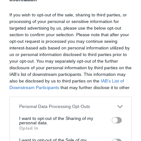
If you wish to opt-out of the sale, sharing to third parties, or
HASONLÓ ÉRDEKESSÉGEK
processing of your personal or sensitive information for
targeted advertising by us, please use the below opt-out
section to confirm your selection. Please note that after your
opt-out request is processed you may continue seeing
interest-based ads based on personal information utilized by
us or personal information disclosed to third parties prior to
your opt-out. You may separately opt-out of the further
disclosure of your personal information by third parties on the
IAB’s list of downstream participants. This information may
also be disclosed by us to third parties on the
IAB’s List of
Downstream Participants
that may further disclose it to other
third parties.
KIRÁNDULÁS A
KIRÁNDULÁS PANNONHALMA
Please note that this website/app uses one or more Google
PANNONHALMI
KÖRNYÉKÉN: TERMÉSZET,
Personal Data Processing Opt Outs
services and may gather and store information including but
ARBORÉTUMBA
SZŐLŐ ÉS KOMLÓ
not limited to your visit or usage behaviour. You may click to
I want to opt-out of the Sharing of my
TALÁLKOZÁSA
2026-08-04
personal data.
grant or deny consent to Google and its third-party tags to
2026-08-04
Opted In
use your data for below specified purposes in below Google
consent section.
I want to opt-out of the Sale of my