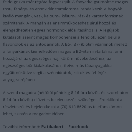
feldolgozva már régóta fogyasztják. A fanyarka gyümölcse magas
rost-, fehérje- és antioxidánstartalommal rendelkezik. A bogyók
kiváló mangán-, vas-, kalcium-, kálium-, réz- és karotinforrásnak
számítanak. A mangán az enzimműködéshez járul hozzá és
elengedhetetlen egyes hormonok előállításához is. A legújabb
kutatások szerint magas komponensei a fenolok, ezen belül a
flavonolok és az antocianinok. A B5-, B7- (biotin) vitaminok mellett
a fanyarkának kiemelkedően magas a B2-vitamin-tartalma, ami
hozzájárul az egészséges haj, köröm növekedéséhez, az
egészséges bőr kialakulásához, illetve más tápanyagokkal
együttműködve segít a szénhidrátok, zsírok és fehérjék
anyagcseréjében.
A szedd magadra (hétfőtől péntekig 8-16 óra között és szombaton
8-14 óra között) előzetes bejelentkezés szükséges. Érdeklődni a
részletekről és bejelentkezni a (70) 613 8620-as telefonszámon
lehet, szintén a megadott időben.
További információ:
Patikakert – Facebook