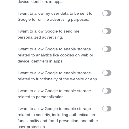
ELTŰNÉSE A NAGYOBB
device identifiers in apps.
2026-08-03
VÉSZJEL
I want to allow my user data to be sent to
2026-08-03
Google for online advertising purposes.
I want to allow Google to send me
personalized advertising.
I want to allow Google to enable storage
related to analytics like cookies on web or
device identifiers in apps.
I want to allow Google to enable storage
related to functionality of the website or app.
A TUDÓSOK 262 ÚJ FAJT
ÖTVEN ÉVIG ROSSZ NÉVEN
I want to allow Google to enable storage
NEVEZTEK MEG, ÉS A FÖLD
LAPULT EGY KARDFOGÚ
related to personalization.
MEGINT FINOMAN JELEZTE:
MACSKA LELETE – AZTÁN
KORAI MÉG MINDENTUDÓNAK
VALAKI VÉGRE RÁNÉZETT
I want to allow Google to enable storage
HINNI MAGUNKAT
RENDESEN
related to security, including authentication
functionality and fraud prevention, and other
2026-07-30
2026-07-28
user protection.