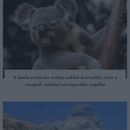
A koala evolúciós múltja sokkal drámaibb, mint a
nyugodt eukaliptuszrágcsálás sugallja