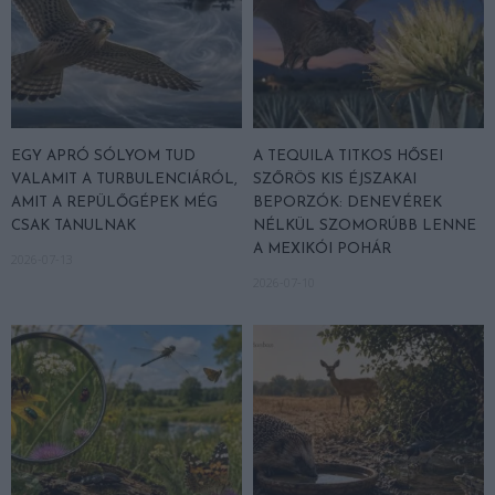
EGY APRÓ SÓLYOM TUD
A TEQUILA TITKOS HŐSEI
VALAMIT A TURBULENCIÁRÓL,
SZŐRÖS KIS ÉJSZAKAI
AMIT A REPÜLŐGÉPEK MÉG
BEPORZÓK: DENEVÉREK
CSAK TANULNAK
NÉLKÜL SZOMORÚBB LENNE
A MEXIKÓI POHÁR
2026-07-13
2026-07-10