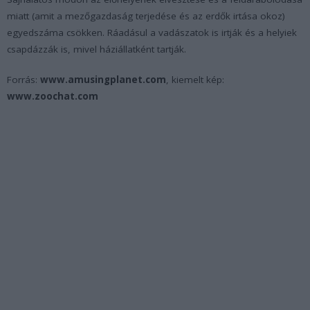
miatt (amit a mezőgazdaság terjedése és az erdők irtása okoz)
egyedszáma csökken. Ráadásul a vadászatok is irtják és a helyiek
csapdázzák is, mivel háziállatként tartják.
Forrás:
www.amusingplanet.com
, kiemelt kép:
www.zoochat.com