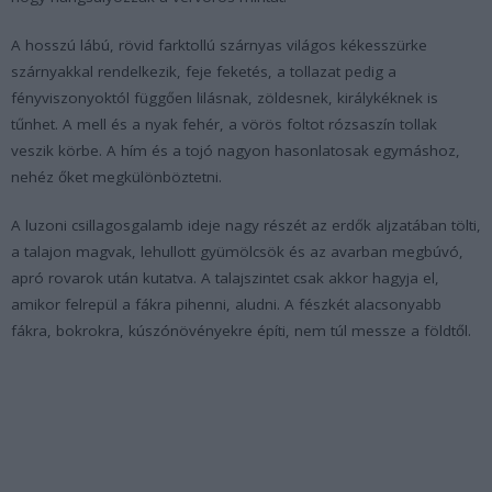
A hosszú lábú, rövid farktollú szárnyas világos kékesszürke
szárnyakkal rendelkezik, feje feketés, a tollazat pedig a
fényviszonyoktól függően lilásnak, zöldesnek, királykéknek is
tűnhet. A mell és a nyak fehér, a vörös foltot rózsaszín tollak
veszik körbe. A hím és a tojó nagyon hasonlatosak egymáshoz,
nehéz őket megkülönböztetni.
A luzoni csillagosgalamb ideje nagy részét az erdők aljzatában tölti,
a talajon magvak, lehullott gyümölcsök és az avarban megbúvó,
apró rovarok után kutatva. A talajszintet csak akkor hagyja el,
amikor felrepül a fákra pihenni, aludni. A fészkét alacsonyabb
fákra, bokrokra, kúszónövényekre építi, nem túl messze a földtől.