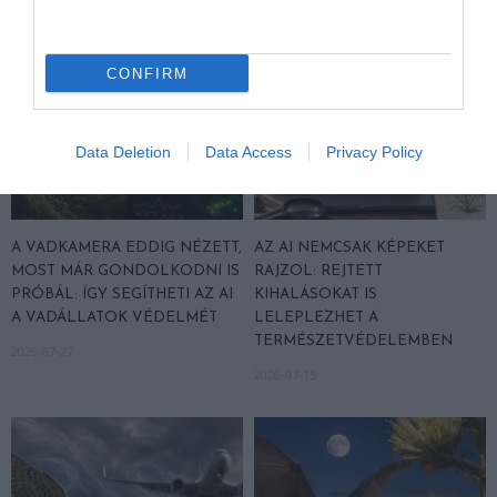
CONFIRM
Data Deletion
Data Access
Privacy Policy
A VADKAMERA EDDIG NÉZETT,
AZ AI NEMCSAK KÉPEKET
MOST MÁR GONDOLKODNI IS
RAJZOL: REJTETT
PRÓBÁL: ÍGY SEGÍTHETI AZ AI
KIHALÁSOKAT IS
A VADÁLLATOK VÉDELMÉT
LELEPLEZHET A
TERMÉSZETVÉDELEMBEN
2026-07-27
2026-07-15