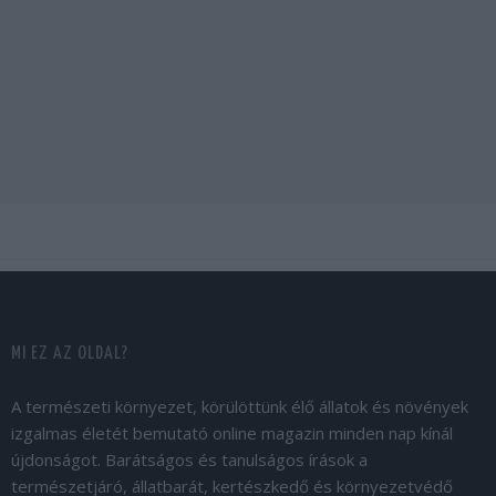
MI EZ AZ OLDAL?
A természeti környezet, körülöttünk élő állatok és növények
izgalmas életét bemutató online magazin minden nap kínál
újdonságot. Barátságos és tanulságos írások a
természetjáró, állatbarát, kertészkedő és környezetvédő