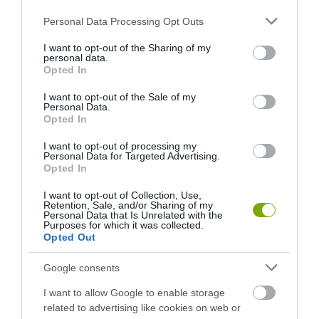
SOKKAL DRÁMAIBB, MINT A
SZÍNES HALAKBÓL ÁLL: MOST
Please note that this website/app uses one or more Google
Personal Data Processing Opt Outs
NYUGODT
500 EDDIG ISMERETLEN
services and may gather and store information including but
EUKALIPTUSZRÁGCSÁLÁS
LAKÓJÁT MUTATTA MEG
not limited to your visit or usage behaviour. You may click to
I want to opt-out of the Sharing of my
personal data.
SUGALLJA
grant or deny consent to Google and its third-party tags to
2026-08-06
Opted In
use your data for below specified purposes in below Google
2026-08-07
consent section.
I want to opt-out of the Sale of my
Personal Data.
Opted In
I want to opt-out of processing my
Personal Data for Targeted Advertising.
Opted In
I want to opt-out of Collection, Use,
Retention, Sale, and/or Sharing of my
Personal Data that Is Unrelated with the
Purposes for which it was collected.
Opted Out
HŐKUPOLA MAGYARORSZÁG
NEM CSAK A RITKASÁGOK
Google consents
FELETT: MI EZ A LÁTHATATLAN
BAJBAN VANNAK: A
FEDŐ, ÉS MI TÖRTÉNIK
HÉTKÖZNAPI MADARAK ÉS
I want to allow Google to enable storage
ALATTA A TERMÉSZETTEL?
PILLANGÓK CSENDES
related to advertising like cookies on web or