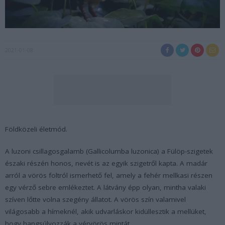
2021-01-08
Földközeli életmód.
A luzoni csillagosgalamb (
Gallicolumba luzonica
) a Fülöp-szigetek
északi részén honos, nevét is az egyik szigetről kapta. A madár
arról a vörös foltról ismerhető fel, amely a fehér mellkasi részen
egy vérző sebre emlékeztet. A látvány épp olyan, mintha valaki
szíven lőtte volna szegény állatot. A vörös szín valamivel
világosabb a hímeknél, akik udvarláskor kidüllesztik a mellüket,
hogy hangsúlyozzák a vérvörös mintát.