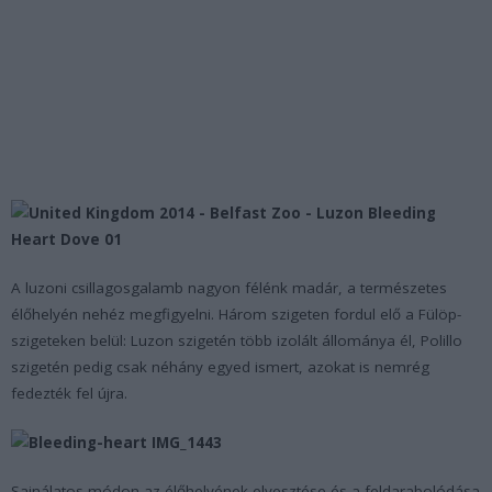
A luzoni csillagosgalamb nagyon félénk madár, a természetes
élőhelyén nehéz megfigyelni. Három szigeten fordul elő a Fülöp-
szigeteken belül: Luzon szigetén több izolált állománya él, Polillo
szigetén pedig csak néhány egyed ismert, azokat is nemrég
fedezték fel újra.
Sajnálatos módon az élőhelyének elvesztése és a feldarabolódása