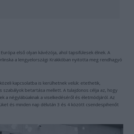
urópa első olyan kávézója, ahol tapsifülesek élnek. A
 Orlinska a lengyelországi Krakkóban nyitotta meg rendhagyó
özeli kapcsolatba is kerülhetnek velük: etethetik,
szabályok betartása mellett. A tulajdonos célja az, hogy
 a négylábúaknak a viselkedéséről és életmódjáról. Az
dejüket és minden nap délután 3 és 4 között csendespihenőt