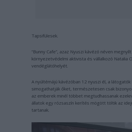
Tapsifülesek.
“Bunny Cafe”, azaz Nyuszi kávézó néven megnyílt E
környezetvédelmi aktivista és vállalkozó Natalia
vendéglátóhelyét.
A nyúltémájú kávézóban 12 nyuszi él, a látogatók k
simogathatják őket, természetesen csak bizonyos 
az emberek minél többet megtudhassanak ezeknek
állatok egy rózsaszín kerítés mögött töltik az i
tartanak.