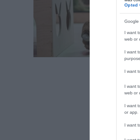
Opted 
Google 
I want t
web or d
I want t
purpose
I want 
I want t
web or d
I want t
or app.
I want t
I want t