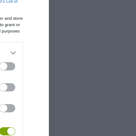
B’s List of
er and store
to grant or
ed purposes