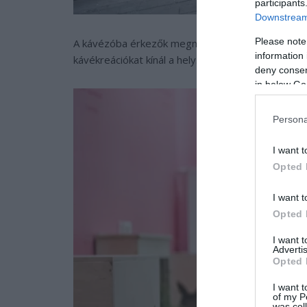
participants
Downstream 
Please note
A kávézóba érkezők megnézhetik a nyuszikat is, d
information 
kávékreációkat kínál a hely.
deny consent
in below Go
Persona
I want t
Opted 
I want t
Opted 
I want 
Advertis
Opted 
I want t
of my P
was col