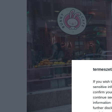
termeszet
If you wish 
sensitive in
confirm you
continue se
information 
further disc