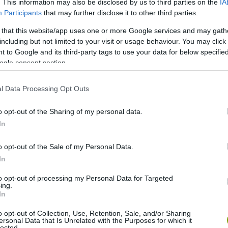
. This information may also be disclosed by us to third parties on the
IA
Participants
that may further disclose it to other third parties.
 that this website/app uses one or more Google services and may gath
e fogyaszthatnak is, vegán ételeket és különféle
including but not limited to your visit or usage behaviour. You may click 
 to Google and its third-party tags to use your data for below specifi
ogle consent section.
l Data Processing Opt Outs
o opt-out of the Sharing of my personal data.
In
o opt-out of the Sale of my Personal Data.
In
to opt-out of processing my Personal Data for Targeted
ing.
In
o opt-out of Collection, Use, Retention, Sale, and/or Sharing
ersonal Data that Is Unrelated with the Purposes for which it
lected.