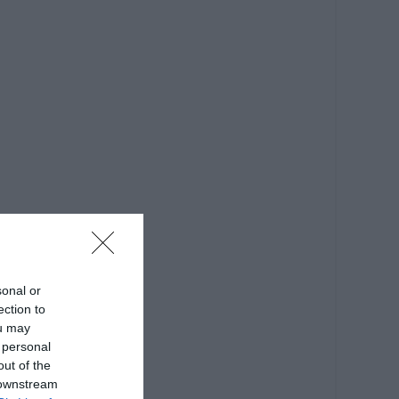
sonal or
ection to
ou may
 personal
out of the
 downstream