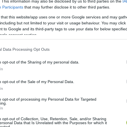
. This information may also be disclosed by us to third parties on the
IA
Participants
that may further disclose it to other third parties.
 that this website/app uses one or more Google services and may gath
including but not limited to your visit or usage behaviour. You may click 
 to Google and its third-party tags to use your data for below specifi
ogle consent section.
l Data Processing Opt Outs
o opt-out of the Sharing of my personal data.
In
o opt-out of the Sale of my Personal Data.
In
l védekezik: levegőt szív a kloákájába, majd gyorsan
 mint egy rövid, csipogós emberi szellentés. A sivatagban a
to opt-out of processing my Personal Data for Targeted
ing.
In
j szellentenie: az algától keletkező gáz felhajtóerőt ad
o opt-out of Collection, Use, Retention, Sale, and/or Sharing
ersonal Data that Is Unrelated with the Purposes for which it
hol a ragadozók várják. A túlélés tehát néha egyetlen halk
lected.