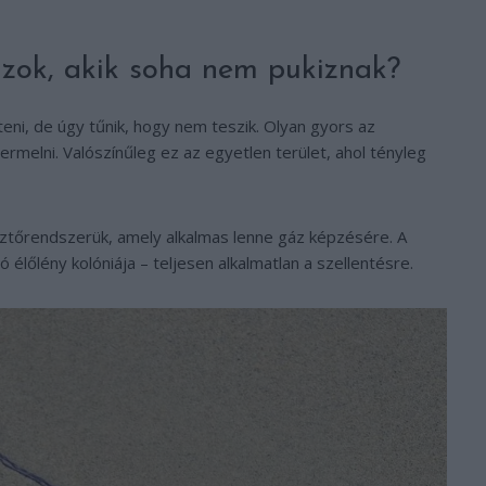
azok, akik soha nem pukiznak?
eni, de úgy tűnik, hogy nem teszik. Olyan gyors az
rmelni. Valószínűleg ez az egyetlen terület, ahol tényleg
ztőrendszerük, amely alkalmas lenne gáz képzésére. A
 élőlény kolóniája – teljesen alkalmatlan a szellentésre.