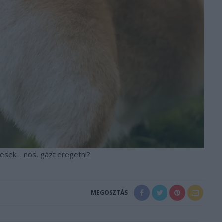
pesek… nos, gázt eregetni?
MEGOSZTÁS