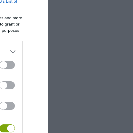
B’s List of
er and store
to grant or
ed purposes