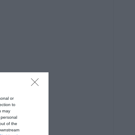
sonal or
ection to
ou may
 personal
out of the
 downstream