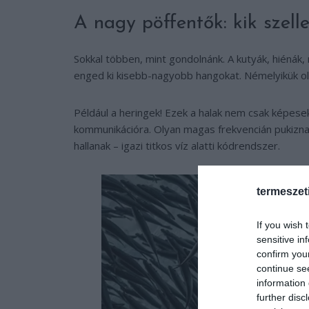
A nagy pöffentők: kik szel
Sokkal többen, mint gondolnánk. A kutyák, hiénák
enged ki kisebb-nagyobb hangokat. Némelyikük o
Például a heringek! Ezek a halak nem csak képesek
kommunikációra. Olyan magas frekvencián pukizna
hallanak – igazi titkos víz alatti kódrendszer.
termeszet
If you wish 
sensitive in
confirm you
continue se
information 
further disc