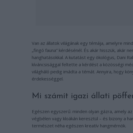
Van az állatok világának egy témája, amelyre minden
„fingó fauna” kérdésénél. És akár hisszük, akár 
hanghatásokkal. A kutatást egy ökológus, Dani Rab
kíváncsisággal feltette a kérdést a közösségi méd
világháló pedig imádta a témát. Annyira, hogy kön
érdekességgel.
Mi számít igazi állati pöff
Egészen egyszerű: minden olyan gázra, amely az á
végbélen vagy kloákán keresztül – és bizony a han
természet néha egészen kreatív hangmérnök.