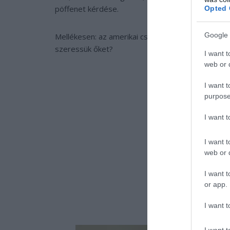
pöffenet kérdése.
Opted 
Google 
Mellékesen: az amerikai csótány is képes rá. Nem
szeressük őket?
I want t
web or d
I want t
purpose
I want 
I want t
web or d
I want t
or app.
I want t
I want t