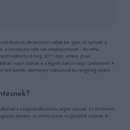
ki kíváncsi, de kevesen vallják be. Igen, itt tartunk: a
nem, a természet tele van meglepetéssel – és néha
iotti indította el még 2017-ben, amikor józan
iában: vajon tudnak-e a kígyók pukizni vagy szellenteni? A
yv lett belőle, sikerkönyv státusszal és rengeteg pikáns
entésnek?
llatnak a szájával ellentétes végén távozik. Ez történhet
ghatás ilyenkor az ottani izmok rezgéséből születik. A