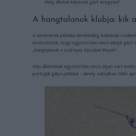
Mely állatok képesek gázt eregetni?
A hangtalanok klubja: kik 
A denevérek például elméletileg tudnának szellent
emésztésük, hogy egyszerűen nincs idejük gázt te
„hangtalanok a szárnyas éjszakai lények”.
Más állatoknak egyszerűen nincs olyan zárt emés
portugál gálya például – amely valójában több apró