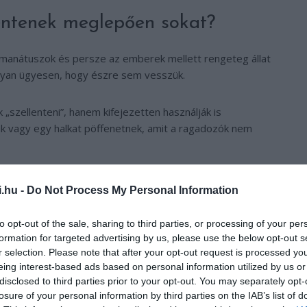
lentenek meglepően sokat?
, manátuszok és persze az emberek mellett rengeteg állat
lyan ügyesen, hogy észre sem vesszük.
 „szellenteni”, hanem kifejezetten használják is
k vagy egy halkat pöffenetnek, amit a ragadozók nem
i.hu -
Do Not Process My Personal Information
to opt-out of the sale, sharing to third parties, or processing of your per
formation for targeted advertising by us, please use the below opt-out s
r selection. Please note that after your opt-out request is processed y
eing interest-based ads based on personal information utilized by us or
disclosed to third parties prior to your opt-out. You may separately opt-
losure of your personal information by third parties on the IAB’s list of