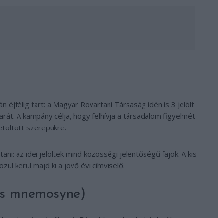
éjfélig tart: a Magyar Rovartani Társaság idén is 3 jelölt
varát. A kampány célja, hogy felhívja a társadalom figyelmét
etöltött szerepükre.
ni: az idei jelöltek mind közösségi jelentőségű fajok. A kis
zül kerül majd ki a jövő évi címviselő.
ius mnemosyne)