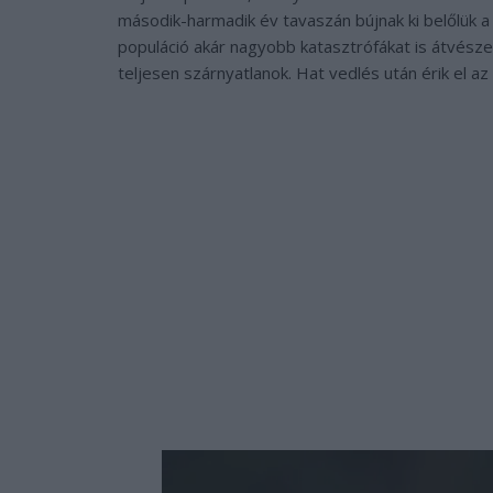
második-harmadik év tavaszán bújnak ki belőlük a 
populáció akár nagyobb katasztrófákat is átvésze
teljesen szárnyatlanok. Hat vedlés után érik el a