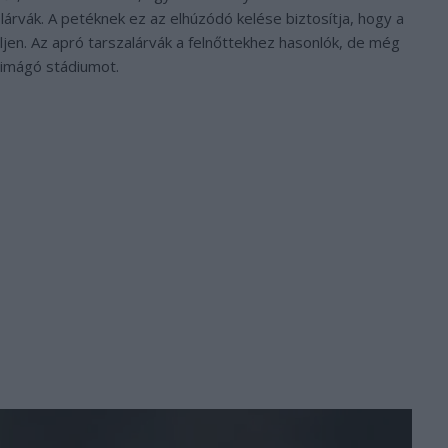
lárvák. A petéknek ez az elhúzódó kelése biztosítja, hogy a
ljen. Az apró tarszalárvák a felnőttekhez hasonlók, de még
z imágó stádiumot.