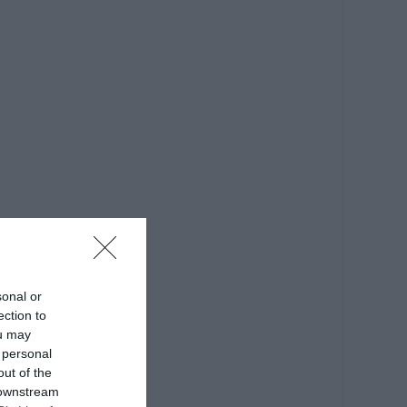
sonal or
ection to
ou may
 personal
out of the
 downstream