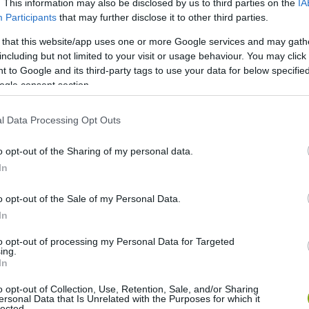
. This information may also be disclosed by us to third parties on the
IA
Participants
that may further disclose it to other third parties.
 that this website/app uses one or more Google services and may gath
including but not limited to your visit or usage behaviour. You may click 
 to Google and its third-party tags to use your data for below specifi
ogle consent section.
l Data Processing Opt Outs
o opt-out of the Sharing of my personal data.
In
o opt-out of the Sale of my Personal Data.
In
to opt-out of processing my Personal Data for Targeted
ing.
In
o opt-out of Collection, Use, Retention, Sale, and/or Sharing
ersonal Data that Is Unrelated with the Purposes for which it
lected.