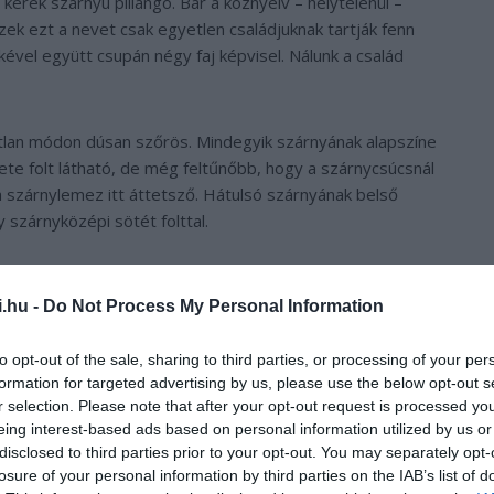
 kerek szárnyú pillangó. Bár a köznyelv – helytelenül –
zek ezt a nevet csak egyetlen családjuknak tartják fenn
kével együtt csupán négy faj képvisel. Nálunk a család
katlan módon dúsan szőrös. Mindegyik szárnyának alapszíne
kete folt látható, de még feltűnőbb, hogy a szárnycsúcsnál
a szárnylemez itt áttetsző. Hátulsó szárnyának belső
 szárnyközépi sötét folttal.
i.hu -
Do Not Process My Personal Information
to opt-out of the sale, sharing to third parties, or processing of your per
formation for targeted advertising by us, please use the below opt-out s
r selection. Please note that after your opt-out request is processed y
eing interest-based ads based on personal information utilized by us or
disclosed to third parties prior to your opt-out. You may separately opt-
losure of your personal information by third parties on the IAB’s list of