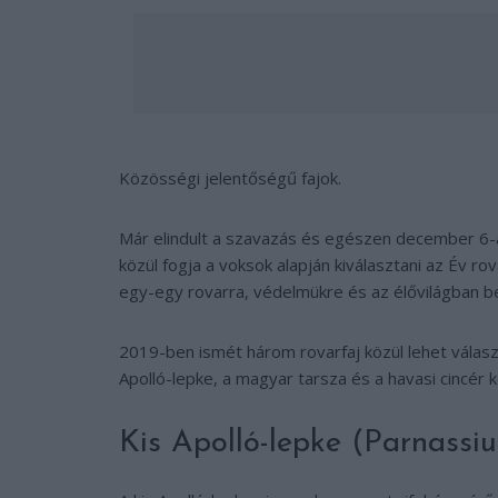
Közösségi jelentőségű fajok.
Már elindult a szavazás és egészen december 6-án 
közül fogja a voksok alapján kiválasztani az Év ro
egy-egy rovarra, védelmükre és az élővilágban b
2019-ben ismét három rovarfaj közül lehet választa
Apolló-lepke, a magyar tarsza és a havasi cincér kö
Kis Apolló-lepke (Parnass