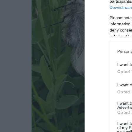
participants
Downstream 
Please note
information 
deny consent
in below Go
Persona
I want t
Opted 
I want t
Opted 
I want 
Advertis
Opted 
I want t
of my P
was col