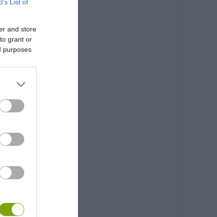
B’s List of
er and store
to grant or
ed purposes