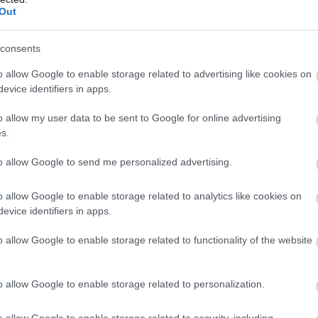
Out
consents
o allow Google to enable storage related to advertising like cookies on
orodása is figyelemre méltó! Párzás után a hím váladékot
evice identifiers in apps.
 a levegőn hamar megszilárdul, és alul elfedi a potroh nagy
 az ivarnyílást. A lepkéktől általában távol áll a
o allow my user data to be sent to Google for online advertising
árosodni, így viszont egyetlen hím sem lehet biztos
s.
A kis Apolló-lepke hímje az ivarnyílás lezárásával azt
kkel is párosodjon, e módon igyekszik biztosítani, hogy a
to allow Google to send me personalized advertising.
nk „erényöve” a hátrébb lévő peterakó nyílást szabadon
o allow Google to enable storage related to analytics like cookies on
evice identifiers in apps.
ás – szintén rendhagyó módon a nappali lepkék körében – a
o allow Google to enable storage related to functionality of the website
o allow Google to enable storage related to personalization.
stata)
o allow Google to enable storage related to security, including