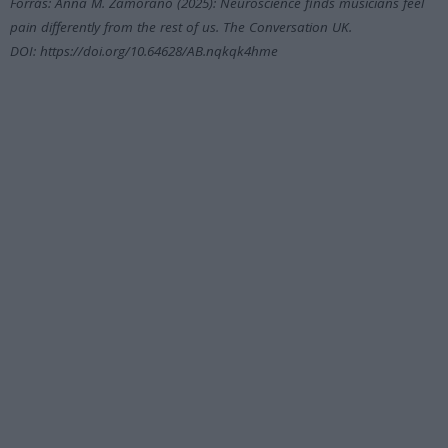
Forrás: Anna M. Zamorano (2025): Neuroscience finds musicians feel
pain differently from the rest of us. The Conversation UK.
DOI: https://doi.org/10.64628/AB.nqkqk4hme