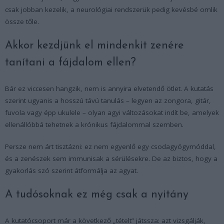
csak jobban kezelik, a neurológiai rendszerük pedig kevésbé omlik
össze tőle.
Akkor kezdjünk el mindenkit zenére
tanítani a fájdalom ellen?
Bár ez viccesen hangzik, nem is annyira elvetendő ötlet. A kutatás
szerint ugyanis a hosszú távú tanulás – legyen az zongora, gitár,
fuvola vagy épp ukulele – olyan agyi változásokat indít be, amelyek
ellenállóbbá tehetnek a krónikus fájdalommal szemben.
Persze nem árt tisztázni: ez nem egyenlő egy csodagyógymóddal,
és a zenészek sem immunisak a sérülésekre. De az biztos, hogy a
gyakorlás szó szerint átformálja az agyat.
A tudósoknak ez még csak a nyitány
A kutatócsoport már a következő „tételt” játssza: azt vizsgálják,