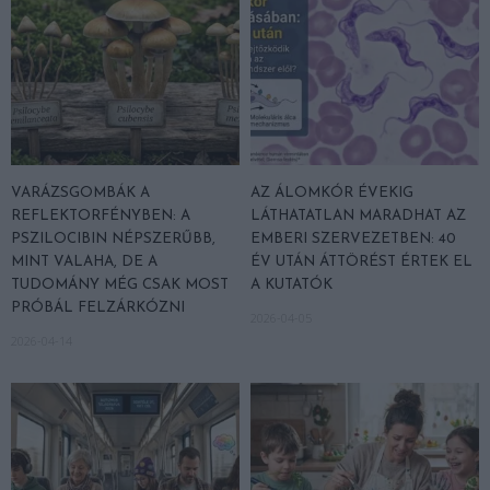
VARÁZSGOMBÁK A
AZ ÁLOMKÓR ÉVEKIG
REFLEKTORFÉNYBEN: A
LÁTHATATLAN MARADHAT AZ
PSZILOCIBIN NÉPSZERŰBB,
EMBERI SZERVEZETBEN: 40
MINT VALAHA, DE A
ÉV UTÁN ÁTTÖRÉST ÉRTEK EL
TUDOMÁNY MÉG CSAK MOST
A KUTATÓK
PRÓBÁL FELZÁRKÓZNI
2026-04-05
2026-04-14