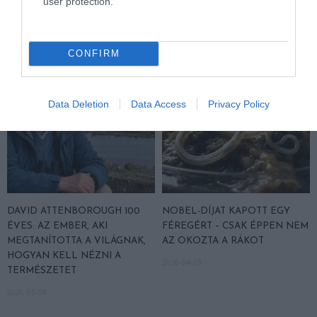
user protection.
TENGERT
SEGÍTENI PRÓBÁLT
2026-06-29
2026-06-23
CONFIRM
Data Deletion
Data Access
Privacy Policy
DAVID ATTENBOROUGH 100
NOBEL-DÍJAT KAPOTT EGY
ÉVES: AZ EMBER, AKI
FÉREGÉRT – CSAK ÉPPEN NEM
MEGTANÍTOTTA A VILÁGNAK,
AZ OKOZTA A RÁKOT
HOGYAN KELL NÉZNI A
2026-04-23
TERMÉSZETET
2026-05-08