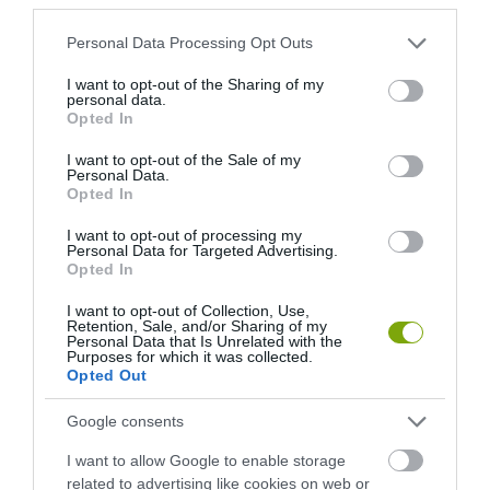
Please note that this website/app uses one or more Google
Personal Data Processing Opt Outs
services and may gather and store information including but
not limited to your visit or usage behaviour. You may click to
I want to opt-out of the Sharing of my
personal data.
grant or deny consent to Google and its third-party tags to
Opted In
use your data for below specified purposes in below Google
consent section.
I want to opt-out of the Sale of my
Personal Data.
Opted In
I want to opt-out of processing my
Personal Data for Targeted Advertising.
Opted In
I want to opt-out of Collection, Use,
Retention, Sale, and/or Sharing of my
Personal Data that Is Unrelated with the
Purposes for which it was collected.
Opted Out
ELŐZŐ CIKK
MADÁRETETÉS VAGY MADÁRKAVALKÁD? ÍGY LESZ AZ
Google consents
ETETŐBŐL BIZTONSÁGOS MADÁRBÜFÉ
I want to allow Google to enable storage
related to advertising like cookies on web or