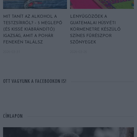
MIT TANÍT AZ ALKOHOL A
LENYŰGÖZŐEK A
TESTZSÍRRÓL? – 5 MEGLEPŐ
GUATEMALAI HÚSVÉTI
(ÉS KISSÉ KIÁBRÁNDÍTÓ)
KÖRMENETRE KÉSZÜLŐ
IGAZSÁG, AMIT A POHÁR
SZÍNES FŰRÉSZPOR
FENEKÉN TALÁLSZ
SZŐNYEGEK
2026-03-31
2026-03-26
OTT VAGYUNK A FACEBOOKON IS!
CÍMLAPON