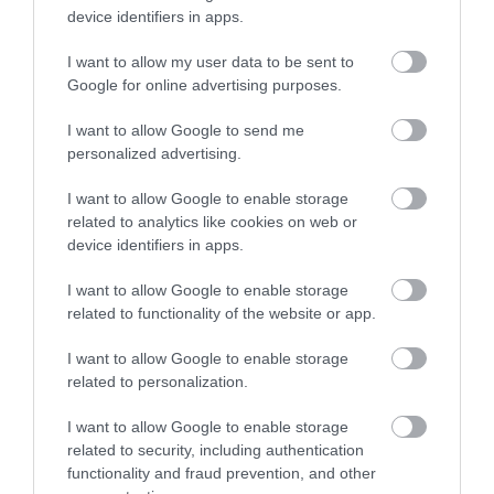
KÖVETKEZŐ CIKK
device identifiers in apps.
A BÜDÖS TOJÁSSZAG, AMI TALÁN MEGMENTI A LÁBKÖRMÖD?
I want to allow my user data to be sent to
IGEN, JÓL OLVASOD
Google for online advertising purposes.
I want to allow Google to send me
personalized advertising.
HASONLÓ ÉRDEKESSÉGEK
I want to allow Google to enable storage
related to analytics like cookies on web or
device identifiers in apps.
I want to allow Google to enable storage
related to functionality of the website or app.
I want to allow Google to enable storage
related to personalization.
I want to allow Google to enable storage
EGY ELSÜLLYEDT HAJÓ
NEM MINDENKI MENEKÜLT
related to security, including authentication
TEXTILJEI ÚJRA ÖSSZEÁLLTAK:
POMPEJIBEN: LEHET, HOGY
functionality and fraud prevention, and other
A RUHA, AMELY TÚLÉLTE A
EGY ORVOS A VÉGSŐKIG