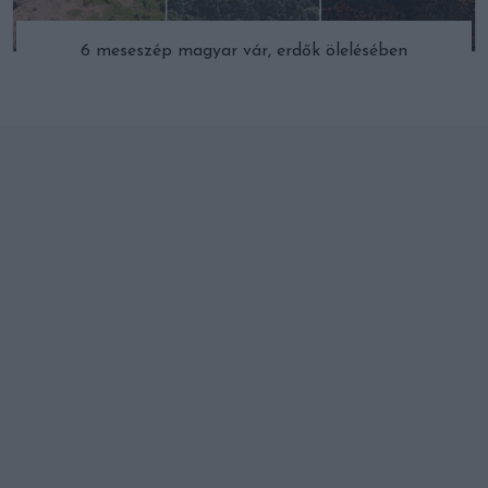
6 meseszép magyar vár, erdők ölelésében