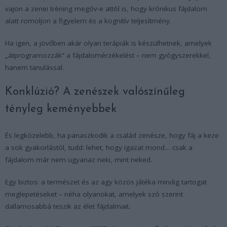
vajon a zenei tréning megóv-e attól is, hogy krónikus fájdalom
alatt romoljon a figyelem és a kognitív teljesítmény.
Ha igen, a jövőben akár olyan terápiák is készülhetnek, amelyek
„átprogramozzák” a fájdalomérzékelést – nem gyógyszerekkel,
hanem tanulással.
Konklúzió? A zenészek valószínűleg
tényleg keményebbek
És legközelebb, ha panaszkodik a család zenésze, hogy fáj a keze
a sok gyakorlástól, tudd: lehet, hogy igazat mond… csak a
fájdalom már nem ugyanaz neki, mint neked.
Egy biztos: a természet és az agy közös játéka mindig tartogat
meglepetéseket – néha olyanokat, amelyek szó szerint
dallamosabbá teszik az élet fájdalmait.