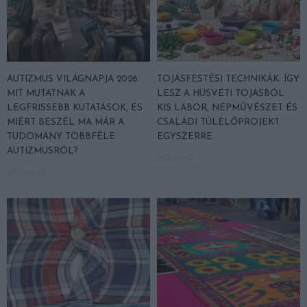
AUTIZMUS VILÁGNAPJA 2026:
TOJÁSFESTÉSI TECHNIKÁK: ÍGY
MIT MUTATNAK A
LESZ A HÚSVÉTI TOJÁSBÓL
LEGFRISSEBB KUTATÁSOK, ÉS
KIS LABOR, NÉPMŰVÉSZET ÉS
MIÉRT BESZÉL MA MÁR A
CSALÁDI TÚLÉLŐPROJEKT
TUDOMÁNY TÖBBFÉLE
EGYSZERRE
AUTIZMUSRÓL?
2026-04-01
2026-04-02