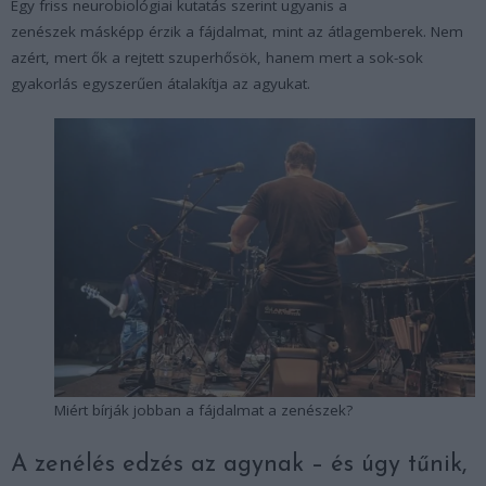
Egy friss neurobiológiai kutatás szerint ugyanis a
zenészek másképp érzik a fájdalmat, mint az átlagemberek. Nem
azért, mert ők a rejtett szuperhősök, hanem mert a sok-sok
gyakorlás egyszerűen átalakítja az agyukat.
Miért bírják jobban a fájdalmat a zenészek?
A zenélés edzés az agynak – és úgy tűnik,