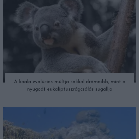
A koala evolúciós múltja sokkal drámaibb, mint a
nyugodt eukaliptuszrágcsálás sugallja