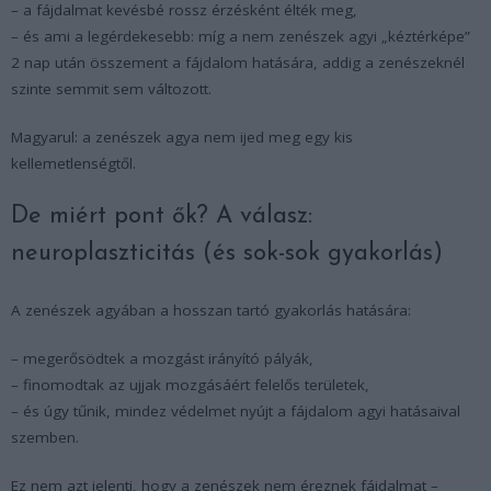
– a fájdalmat kevésbé rossz érzésként élték meg,
– és ami a legérdekesebb: míg a nem zenészek agyi „kéztérképe”
2 nap után összement a fájdalom hatására, addig a zenészeknél
szinte semmit sem változott.
Magyarul: a zenészek agya nem ijed meg egy kis
kellemetlenségtől.
De miért pont ők? A válasz:
neuroplaszticitás (és sok-sok gyakorlás)
A zenészek agyában a hosszan tartó gyakorlás hatására:
– megerősödtek a mozgást irányító pályák,
– finomodtak az ujjak mozgásáért felelős területek,
– és úgy tűnik, mindez védelmet nyújt a fájdalom agyi hatásaival
szemben.
Ez nem azt jelenti, hogy a zenészek nem éreznek fájdalmat –