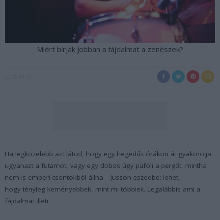
Miért bírják jobban a fájdalmat a zenészek?
2025-11-27
Ha legközelebb azt látod, hogy egy hegedűs órákon át gyakorolja
ugyanazt a futamot, vagy egy dobos úgy püföli a pergőt, mintha
nem is emberi csontokból állna – jusson eszedbe: lehet,
hogy tényleg keményebbek, mint mi többiek. Legalábbis ami a
fájdalmat illeti.