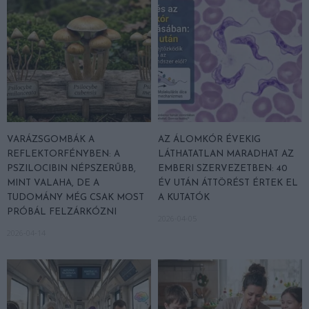
VARÁZSGOMBÁK A
AZ ÁLOMKÓR ÉVEKIG
REFLEKTORFÉNYBEN: A
LÁTHATATLAN MARADHAT AZ
PSZILOCIBIN NÉPSZERŰBB,
EMBERI SZERVEZETBEN: 40
MINT VALAHA, DE A
ÉV UTÁN ÁTTÖRÉST ÉRTEK EL
TUDOMÁNY MÉG CSAK MOST
A KUTATÓK
PRÓBÁL FELZÁRKÓZNI
2026-04-05
2026-04-14