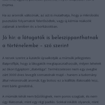
múmia.
Ha az aromák változnak, az azt is mutathatja, hogy a mikrobiális
pusztulási folyamatok felerősödtek, vagy új kémiai reakciók
zajlanak a testben és a borításokban.
Jó hír: a látogatók is beleszippanthatnak
a történelembe – szó szerint
A tervek szerint a kutatók újraalkotják a múmiák jellegzetes
illatprofilját, hogy a látogatók megtapasztalhassák, milyen lehetett
az ókori Egyiptom „illatvilága”. Természetesen nem egy üvegbe
zárt 3000 éves levegőt szimatolnak majd – hanem a tudomány
által rekonstruált aromát. Egy biztos: ez a kiállítás illatosabb lesz,
mint bárki gondolná.
A múmiák tehát nem bűzölögnek, nem poros szagúak, és nem
úgy illatoznak, mint egy régi padlás. Sokkal inkább olyanok, mint