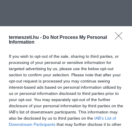
termeszeti.hu -
Do Not Process My Personal
Information
If you wish to opt-out of the sale, sharing to third parties, or
processing of your personal or sensitive information for
targeted advertising by us, please use the below opt-out
section to confirm your selection. Please note that after your
opt-out request is processed you may continue seeing
interest-based ads based on personal information utilized by
us or personal information disclosed to third parties prior to
ELŐZŐ CIKK
your opt-out. You may separately opt-out of the further
disclosure of your personal information by third parties on the
A NÖVÉNY, AMELY MEGJEGYZI, HOGY TEGNAP ROSSZUL
IAB’s list of downstream participants. This information may
BÁNTÁL VELE – A „HARAGTARTÓ” MIMÓZA
also be disclosed by us to third parties on the
IAB’s List of
VISELKEDÉSTUDOMÁNYI REJTÉLYE
Downstream Participants
that may further disclose it to other
third parties.