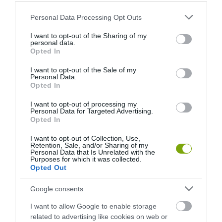
KÖVETKEZŐ CIKK
Please note that this website/app uses one or more Google
Personal Data Processing Opt Outs
A BERMUDA-HÁROMSZÖG REJTÉLYE: AMIKOR A TUDOMÁNY
services and may gather and store information including but
SZÉP CSENDBEN KIDERÍTI, HOGY SEMMI MISZTIKUS NINCS A
not limited to your visit or usage behaviour. You may click to
I want to opt-out of the Sharing of my
personal data.
DOLOGBAN
grant or deny consent to Google and its third-party tags to
Opted In
use your data for below specified purposes in below Google
consent section.
I want to opt-out of the Sale of my
Personal Data.
HASONLÓ ÉRDEKESSÉGEK
Opted In
I want to opt-out of processing my
Personal Data for Targeted Advertising.
Opted In
I want to opt-out of Collection, Use,
Retention, Sale, and/or Sharing of my
Personal Data that Is Unrelated with the
Purposes for which it was collected.
Opted Out
Google consents
I want to allow Google to enable storage
EGY ELSÜLLYEDT HAJÓ
NEM MINDENKI MENEKÜLT
related to advertising like cookies on web or