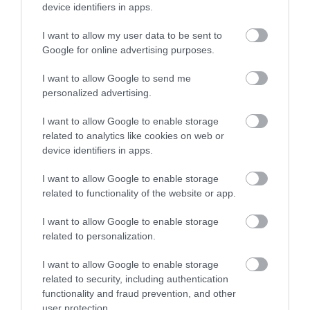
TEXTILJEI ÚJRA ÖSSZEÁLLTAK:
POMPEJIBEN: LEHET, HOGY
device identifiers in apps.
A RUHA, AMELY TÚLÉLTE A
EGY ORVOS A VÉGSŐKIG
TENGERT
SEGÍTENI PRÓBÁLT
I want to allow my user data to be sent to
Google for online advertising purposes.
2026-06-29
2026-06-23
I want to allow Google to send me
personalized advertising.
I want to allow Google to enable storage
related to analytics like cookies on web or
device identifiers in apps.
I want to allow Google to enable storage
related to functionality of the website or app.
I want to allow Google to enable storage
DAVID ATTENBOROUGH 100
NOBEL-DÍJAT KAPOTT EGY
related to personalization.
ÉVES: AZ EMBER, AKI
FÉREGÉRT – CSAK ÉPPEN NEM
MEGTANÍTOTTA A VILÁGNAK,
AZ OKOZTA A RÁKOT
I want to allow Google to enable storage
HOGYAN KELL NÉZNI A
2026-04-23
related to security, including authentication
TERMÉSZETET
functionality and fraud prevention, and other
2026-05-08
user protection.