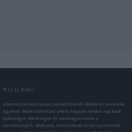
MI EZ AZ OLDAL?
A természeti környezet, körülöttünk élő állatok és növények
izgalmas életét bemutató online magazin minden nap kínál
újdonságot. Barátságos és tanulságos írások a
természetjáró, állatbarát, kertészkedő és környezetvédő