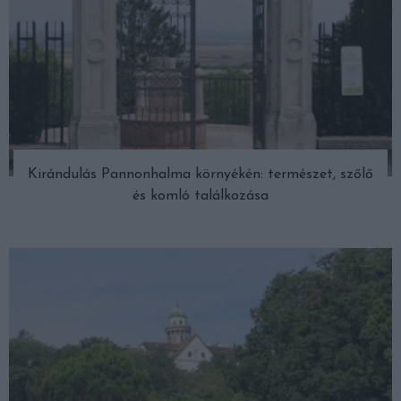
Kirándulás Pannonhalma környékén: természet, szőlő
és komló találkozása