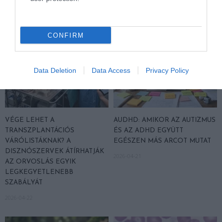
CONFIRM
Data Deletion
Data Access
Privacy Policy
VÉGE LEHET A
AUDHD: AMIKOR AZ AUTIZMUS
TRANSZPLANTÁCIÓS
ÉS AZ ADHD EGYÜTT
VÁRÓLISTÁKNAK? A
EGÉSZEN MÁS ARCOT MUTAT
DISZNÓSZERVEK ÁTÍRHATJÁK
2026-04-21
AZ ORVOSLÁS EGYIK
LEGKEGYETLENEBB
SZABÁLYÁT
2026-04-22