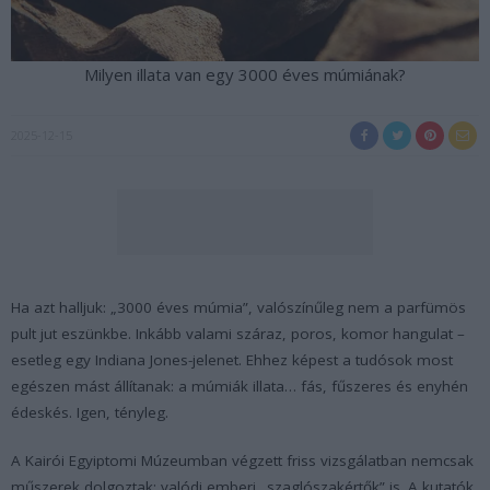
Milyen illata van egy 3000 éves múmiának?
2025-12-15
Ha azt halljuk: „3000 éves múmia”, valószínűleg nem a parfümös
pult jut eszünkbe. Inkább valami száraz, poros, komor hangulat –
esetleg egy Indiana Jones-jelenet. Ehhez képest a tudósok most
egészen mást állítanak: a múmiák illata… fás, fűszeres és enyhén
édeskés. Igen, tényleg.
A Kairói Egyiptomi Múzeumban végzett friss vizsgálatban nemcsak
műszerek dolgoztak: valódi emberi „szaglószakértők” is. A kutatók