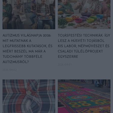
AUTIZMUS VILÁGNAPJA 2026:
TOJÁSFESTÉSI TECHNIKÁK: ÍGY
MIT MUTATNAK A
LESZ A HÚSVÉTI TOJÁSBÓL
LEGFRISSEBB KUTATÁSOK, ÉS
KIS LABOR, NÉPMŰVÉSZET ÉS
MIÉRT BESZÉL MA MÁR A
CSALÁDI TÚLÉLŐPROJEKT
TUDOMÁNY TÖBBFÉLE
EGYSZERRE
AUTIZMUSRÓL?
2026-04-01
2026-04-02