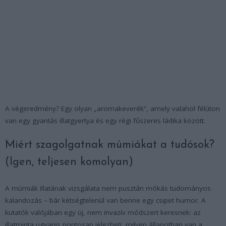
A végeredmény? Egy olyan „aromakeverék”, amely valahol félúton
van egy gyantás illatgyertya és egy régi fűszeres ládika között.
Miért szagolgatnak múmiákat a tudósok?
(Igen, teljesen komolyan)
A múmiák illatának vizsgálata nem pusztán mókás tudományos
kalandozás – bár kétségtelenül van benne egy csipet humor. A
kutatók valójában egy új, nem invazív módszert keresnek: az
illatminta ugyanis pontosan jelezheti, milyen állapotban van a