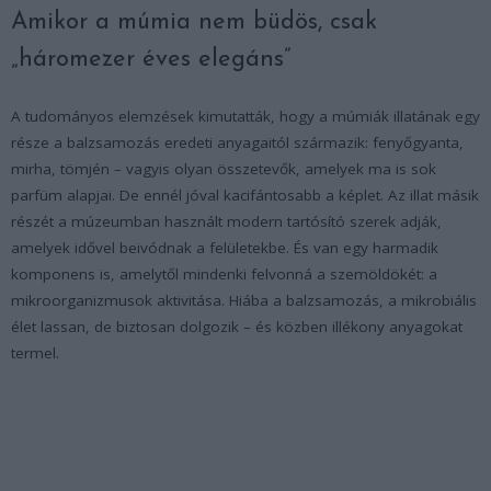
Amikor a múmia nem büdös, csak
„háromezer éves elegáns”
A tudományos elemzések kimutatták, hogy a múmiák illatának egy
része a balzsamozás eredeti anyagaitól származik: fenyőgyanta,
mirha, tömjén – vagyis olyan összetevők, amelyek ma is sok
parfüm alapjai. De ennél jóval kacifántosabb a képlet. Az illat másik
részét a múzeumban használt modern tartósító szerek adják,
amelyek idővel beivódnak a felületekbe. És van egy harmadik
komponens is, amelytől mindenki felvonná a szemöldökét: a
mikroorganizmusok aktivitása. Hiába a balzsamozás, a mikrobiális
élet lassan, de biztosan dolgozik – és közben illékony anyagokat
termel.