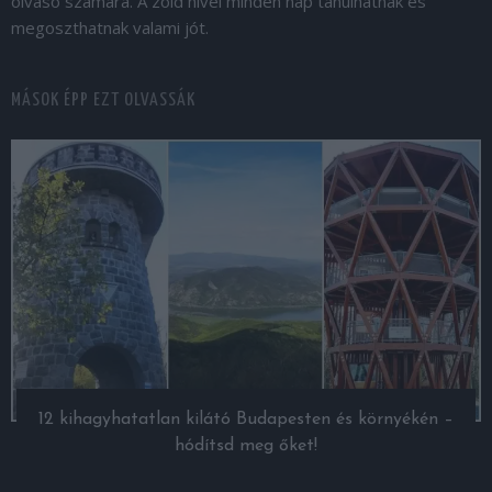
olvasó számára. A zöld hívei minden nap tanulhatnak és
megoszthatnak valami jót.
MÁSOK ÉPP EZT OLVASSÁK
12 kihagyhatatlan kilátó Budapesten és környékén –
hódítsd meg őket!