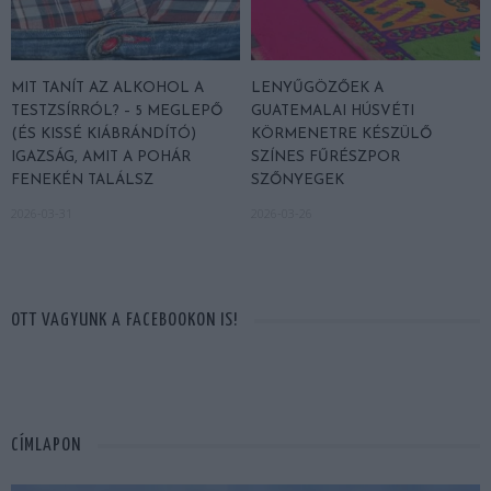
MIT TANÍT AZ ALKOHOL A
LENYŰGÖZŐEK A
TESTZSÍRRÓL? – 5 MEGLEPŐ
GUATEMALAI HÚSVÉTI
(ÉS KISSÉ KIÁBRÁNDÍTÓ)
KÖRMENETRE KÉSZÜLŐ
IGAZSÁG, AMIT A POHÁR
SZÍNES FŰRÉSZPOR
FENEKÉN TALÁLSZ
SZŐNYEGEK
2026-03-31
2026-03-26
OTT VAGYUNK A FACEBOOKON IS!
CÍMLAPON