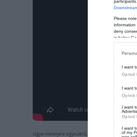
participants
Downstream 
Please note
information 
deny consent
in below Go
Persona
I want t
Opted 
I want t
Opted 
I want 
Advertis
Opted 
I want t
of my P
Ugye mennyire egyszerű, de nagyszerű?
was col