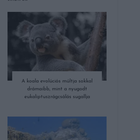
A koala evolúciós múltja sokkal
drámaibb, mint a nyugodt
eukaliptuszrágcsálás sugallja