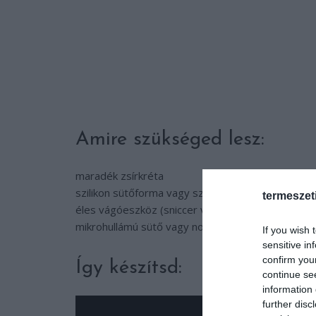
Amire szükséged lesz:
maradék zsírkréta
szilikon sütőforma vagy szilikon jégkockatartó
termeszet
éles vágóeszköz (sniccer vagy kés)
mikrohullámú sütő vagy normál sütő
If you wish 
sensitive in
confirm you
Így készítsd:
continue se
information 
further disc