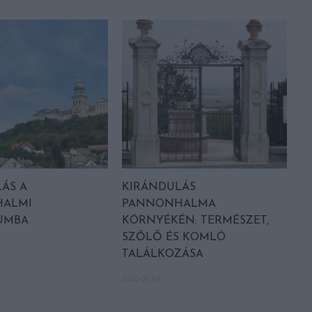
ÁS A
KIRÁNDULÁS
ALMI
PANNONHALMA
UMBA
KÖRNYÉKÉN: TERMÉSZET,
SZŐLŐ ÉS KOMLÓ
TALÁLKOZÁSA
2026-08-04