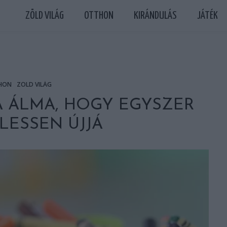
ZÖLD VILÁG
OTTHON
KIRÁNDULÁS
JÁTÉK
HON
ZÖLD VILÁG
A ÁLMA, HOGY EGYSZER
LESSEN ÚJJÁ