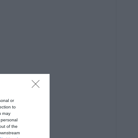
sonal or
ection to
ou may
 personal
out of the
 downstream