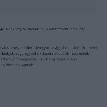
ege. Nem nagyon tudunk velük mit kezdeni. Ismerős?
egyike, amelyek hihetetlen gyorsasággal tudnak tönkremenni.
 kidobjuk, vagy egyből a kukában landolnak. Nos, ennek
alatt egy pofonegyszerű trükk segítségével újra
ép formát is kapnak.