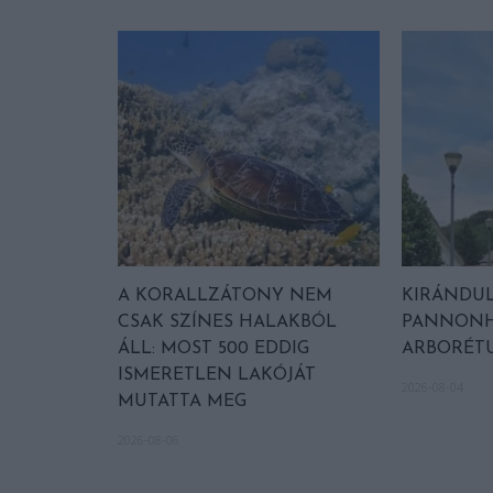
A KORALLZÁTONY NEM
KIRÁNDUL
CSAK SZÍNES HALAKBÓL
PANNONH
ÁLL: MOST 500 EDDIG
ARBORÉT
ISMERETLEN LAKÓJÁT
2026-08-04
MUTATTA MEG
2026-08-06