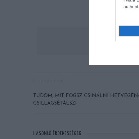
authenti
ELŐZŐ CIKK
TUDOM, MIT FOGSZ CSINÁLNI HÉTVÉGÉN:
CSILLAGSÉTÁLSZ!
HASONLÓ ÉRDEKESSÉGEK