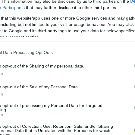
. This information may also be disclosed by us to third parties on the
IA
Participants
that may further disclose it to other third parties.
 that this website/app uses one or more Google services and may gath
including but not limited to your visit or usage behaviour. You may click 
 to Google and its third-party tags to use your data for below specifi
ogle consent section.
l Data Processing Opt Outs
o opt-out of the Sharing of my personal data.
In
o opt-out of the Sale of my Personal Data.
In
to opt-out of processing my Personal Data for Targeted
ing.
In
o opt-out of Collection, Use, Retention, Sale, and/or Sharing
ersonal Data that Is Unrelated with the Purposes for which it
lected.