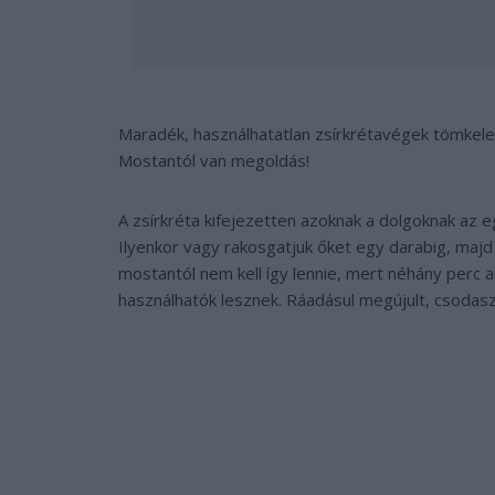
Maradék, használhatatlan zsírkrétavégek tömkel
Mostantól van megoldás!
A zsírkréta kifejezetten azoknak a dolgoknak az 
Ilyenkor vagy rakosgatjuk őket egy darabig, majd
mostantól nem kell így lennie, mert néhány perc 
használhatók lesznek. Ráadásul megújult, csodasz