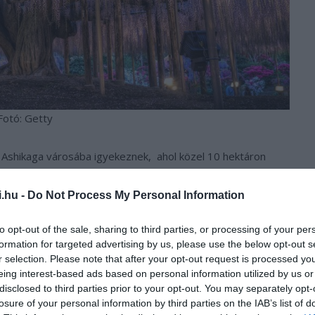
Fotó: Getty
vő Ashikaga városába igyekeznek, ahol közel 10 hektáron
atalmas Varázslatos Lilaakác névre hallgató büszkeség pedig
sek szerint az egész világon nincs párja. A parkot április
i.hu -
Do Not Process My Personal Information
lkeresni, mert ekkor éri el a virágzás a csúcsát.
to opt-out of the sale, sharing to third parties, or processing of your per
formation for targeted advertising by us, please use the below opt-out s
r selection. Please note that after your opt-out request is processed y
eing interest-based ads based on personal information utilized by us or
disclosed to third parties prior to your opt-out. You may separately opt-
losure of your personal information by third parties on the IAB’s list of