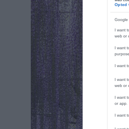
Opted 
Google 
I want t
web or d
I want t
purpose
I want 
I want t
web or d
I want t
or app.
I want t
I want t