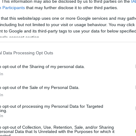
. This information may also be disclosed by us to third parties on the
IA
Participants
that may further disclose it to other third parties.
 that this website/app uses one or more Google services and may gath
including but not limited to your visit or usage behaviour. You may click 
 to Google and its third-party tags to use your data for below specifi
ogle consent section.
l Data Processing Opt Outs
o opt-out of the Sharing of my personal data.
In
Fotó: Getty
o opt-out of the Sale of my Personal Data.
In
to opt-out of processing my Personal Data for Targeted
ing.
In
o opt-out of Collection, Use, Retention, Sale, and/or Sharing
ersonal Data that Is Unrelated with the Purposes for which it
lected.