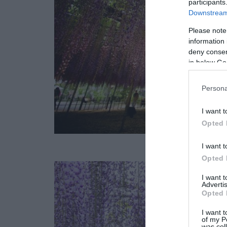
participants
Downstream 
Please note
information 
deny consent
in below Go
Persona
I want t
Opted 
I want t
Opted 
I want 
Advertis
Opted 
I want t
of my P
was col