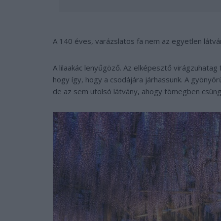
A 140 éves, varázslatos fa nem az egyetlen látv
A lilaakác lenyűgöző. Az elképesztő virágzuhatag 
hogy így, hogy a csodájára járhassunk. A gyönyörű 
de az sem utolsó látvány, ahogy tömegben csüng