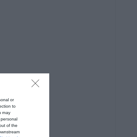
sonal or
ection to
ou may
 personal
out of the
 downstream