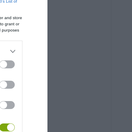
B’s List of
er and store
to grant or
ed purposes