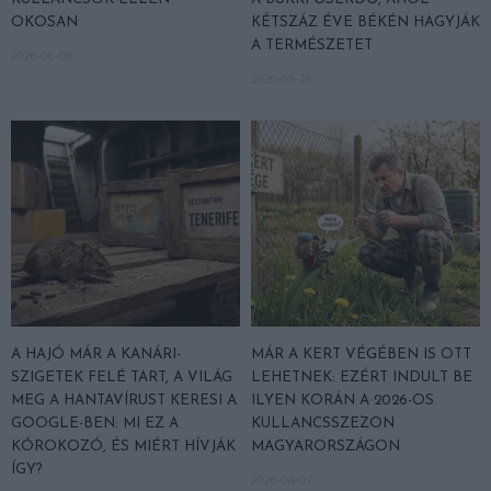
OKOSAN
KÉTSZÁZ ÉVE BÉKÉN HAGYJÁK
A TERMÉSZETET
2026-06-08
2026-05-26
A HAJÓ MÁR A KANÁRI-
MÁR A KERT VÉGÉBEN IS OTT
SZIGETEK FELÉ TART, A VILÁG
LEHETNEK: EZÉRT INDULT BE
MEG A HANTAVÍRUST KERESI A
ILYEN KORÁN A 2026-OS
GOOGLE-BEN: MI EZ A
KULLANCSSZEZON
KÓROKOZÓ, ÉS MIÉRT HÍVJÁK
MAGYARORSZÁGON
ÍGY?
2026-04-07