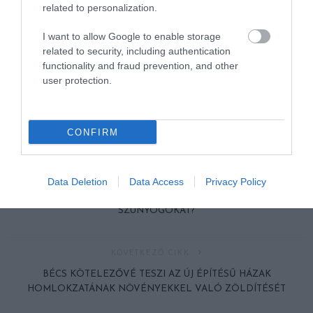
related to personalization.
I want to allow Google to enable storage
related to security, including authentication
functionality and fraud prevention, and other
user protection.
CONFIRM
ELŐZŐ CIKK
Data Deletion
Data Access
Privacy Policy
INVÁZIÓ VAN: HONNAN TUDOM, HOGY IRTJÁK-E NÁLUNK A
SZÚNYOGOKAT?
KÖVETKEZŐ CIKK
BÉCS KÖTELEZŐVÉ TESZI AZ ÚJ ÉPÍTÉSŰ HÁZAK
HOMLOKZATÁNAK NÖVÉNYEKKEL VALÓ ZÖLDÍTÉSÉT