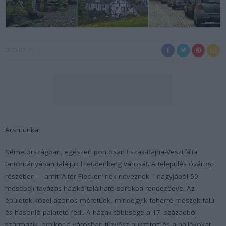
2020-07-16
Ácsmunka.
Németországban, egészen pontosan Észak-Rajna-Vesztfália
tartományában találjuk Freudenberg városát. A település óvárosi
részében – amit ’Alter Flecken’-nek neveznek – nagyjából 50
mesebeli favázas házikó található sorokba rendeződve. Az
épületek közel azonos méretűek, mindegyik fehérre meszelt falú
és hasonló palatető fedi. A házak többsége a 17. századból
származik, amikor a városban tűzvész pusztított és a hajlékokat