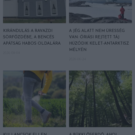
KIRÁNDULÁS A RAVAZDI
A JÉG ALATT NEM ÜRESSÉG
SÖRFŐZDÉBE, A BENCÉS
VAN: ÓRIÁSI REJTETT TÁJ
APÁTSÁG HABOS OLDALÁRA
HÚZÓDIK KELET-ANTARKTISZ
MÉLYÉN
2026-08-04
2026-06-24
KULLANCSOK ELLEN
A BÜKKI ŐSERDŐ, AHOL