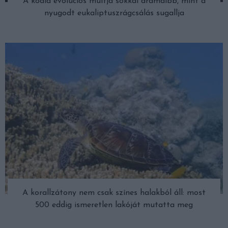
A koala evolúciós múltja sokkal drámaibb, mint a
nyugodt eukaliptuszrágcsálás sugallja
A korallzátony nem csak színes halakból áll: most
500 eddig ismeretlen lakóját mutatta meg