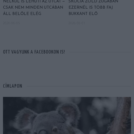
NÉLKÜL IS LEHŰTI AZ UTCÁT —
SKÓCIA ZÖLD ZUGÁBAN
CSAK NEM MINDEN UTCÁBAN
EZERNÉL IS TÖBB FAJ
ÁLL BELŐLE ELÉG
BUKKANT ELŐ
2026-06-05
2026-06-01
OTT VAGYUNK A FACEBOOKON IS!
CÍMLAPON