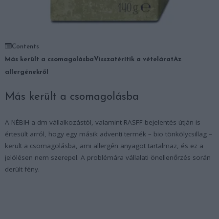
Contents
Más került a csomagolásba
Visszatérítik a vételárat
Az
allergénekről
Más került a csomagolásba
A NÉBIH a dm vállalkozástól, valamint RASFF bejelentés útján is
értesült arról, hogy
egy másik adventi termék – bio tönkölycsillag –
került a csomagolásba
, ami allergén anyagot tartalmaz, és ez a
jelölésen nem szerepel. A problémára vállalati önellenőrzés során
derült fény.