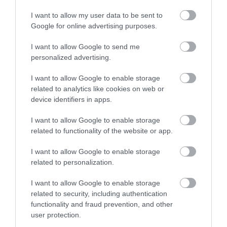
KÖRNYÉKÉN: TERMÉSZET,
FELETT: MI EZ A LÁTHATATLAN
I want to allow my user data to be sent to
SZŐLŐ ÉS KOMLÓ
FEDŐ, ÉS MI TÖRTÉNIK
Google for online advertising purposes.
TALÁLKOZÁSA
ALATTA A TERMÉSZETTEL?
2026-08-04
2026-08-03
I want to allow Google to send me
personalized advertising.
I want to allow Google to enable storage
related to analytics like cookies on web or
device identifiers in apps.
I want to allow Google to enable storage
related to functionality of the website or app.
I want to allow Google to enable storage
related to personalization.
A TERMÉSZET NEM SZERETI
A TUDÓSOK 262 ÚJ FAJT
AZ EGYHANGÚSÁGOT: A
NEVEZTEK MEG, ÉS A FÖLD
I want to allow Google to enable storage
VÁLTOZATOS NÖVÉNYZET
MEGINT FINOMAN JELEZTE:
related to security, including authentication
ASZÁLY IDEJÉN IS OKOSABB
KORAI MÉG MINDENTUDÓNAK
functionality and fraud prevention, and other
STRATÉGIA
HINNI MAGUNKAT
user protection.
2026-07-31
2026-07-30