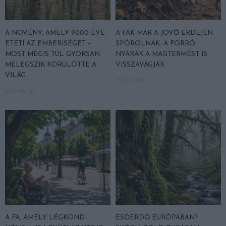
A NÖVÉNY, AMELY 9000 ÉVE
A FÁK MÁR A JÖVŐ ERDEJÉN
ETETI AZ EMBERISÉGET –
SPÓROLNAK: A FORRÓ
MOST MÉGIS TÚL GYORSAN
NYARAK A MAGTERMÉST IS
MELEGSZIK KÖRÜLÖTTE A
VISSZAVÁGJÁK
VILÁG
2026-06-15
2026-06-18
A FA, AMELY LÉGKONDI
ESŐERDŐ EURÓPÁBAN?