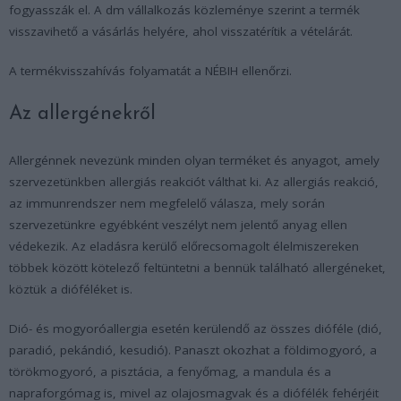
fogyasszák el. A dm vállalkozás közleménye szerint a termék
visszavihető a vásárlás helyére, ahol visszatérítik a vételárát.
A termékvisszahívás folyamatát a NÉBIH ellenőrzi.
Az allergénekről
Allergénnek nevezünk minden olyan terméket és anyagot, amely
szervezetünkben allergiás reakciót válthat ki. Az allergiás reakció,
az immunrendszer nem megfelelő válasza, mely során
szervezetünkre egyébként veszélyt nem jelentő anyag ellen
védekezik. Az eladásra kerülő előrecsomagolt élelmiszereken
többek között kötelező feltüntetni a bennük található allergéneket,
köztük a dióféléket is.
Dió- és mogyoróallergia esetén kerülendő az összes dióféle (dió,
paradió, pekándió, kesudió). Panaszt okozhat a földimogyoró, a
törökmogyoró, a pisztácia, a fenyőmag, a mandula és a
napraforgómag is, mivel az olajosmagvak és a diófélék fehérjéit