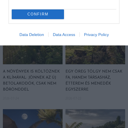
CONFIRM
Data Deletion
Data Access
Privacy Policy
A NÖVÉNYEK IS KÖLTÖZNEK
EGY ÖREG TÖLGY NEM CSAK
A KLÍMÁVAL: JÖNNEK AZ ÚJ
FA, HANEM TÁRSASHÁZ,
BETOLAKODÓK, CSAK NEM
ÉTTEREM ÉS MENEDÉK
BŐRÖNDDEL
EGYSZERRE
2026-07-24
2026-07-22