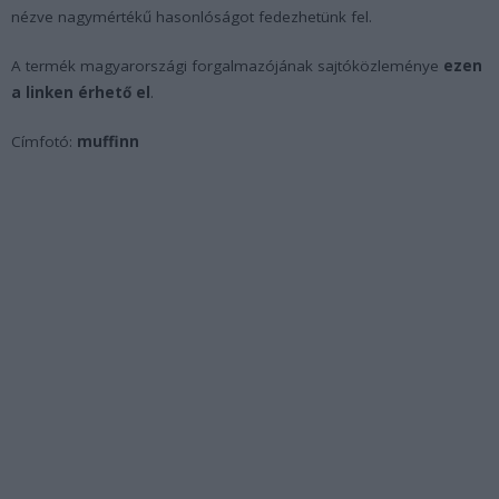
nézve nagymértékű hasonlóságot fedezhetünk fel.
A termék magyarországi forgalmazójának sajtóközleménye
ezen
a linken érhető el
.
Címfotó:
muffinn