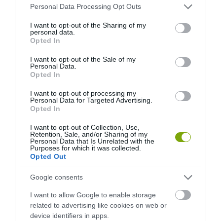
ÍGY HASZNOSÍTSUK ÚJRA A RÉGI SÖRÖSÜVEGEKET
Please note that this website/app uses one or more Google
Personal Data Processing Opt Outs
services and may gather and store information including but
not limited to your visit or usage behaviour. You may click to
I want to opt-out of the Sharing of my
KÖVETKEZŐ CIKK
personal data.
grant or deny consent to Google and its third-party tags to
Opted In
use your data for below specified purposes in below Google
FEJFÁJÁS KEZELÉSE TERMÉSZETES, HÁZI SZEREKKEL
consent section.
I want to opt-out of the Sale of my
Personal Data.
Opted In
HASONLÓ ÉRDEKESSÉGEK
I want to opt-out of processing my
Personal Data for Targeted Advertising.
Opted In
I want to opt-out of Collection, Use,
Retention, Sale, and/or Sharing of my
Personal Data that Is Unrelated with the
Purposes for which it was collected.
Opted Out
Google consents
I want to allow Google to enable storage
related to advertising like cookies on web or
device identifiers in apps.
KIRÁNDULÁS PANNONHALMA
HŐKUPOLA MAGYARORSZÁG