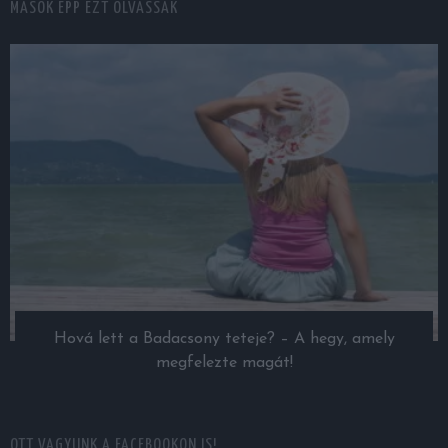
MÁSOK ÉPP EZT OLVASSÁK
Hová lett a Badacsony teteje? – A hegy, amely
megfelezte magát!
OTT VAGYUNK A FACEBOOKON IS!