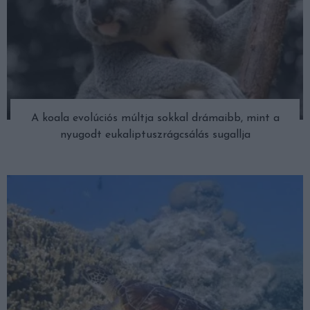
A koala evolúciós múltja sokkal drámaibb, mint a
nyugodt eukaliptuszrágcsálás sugallja