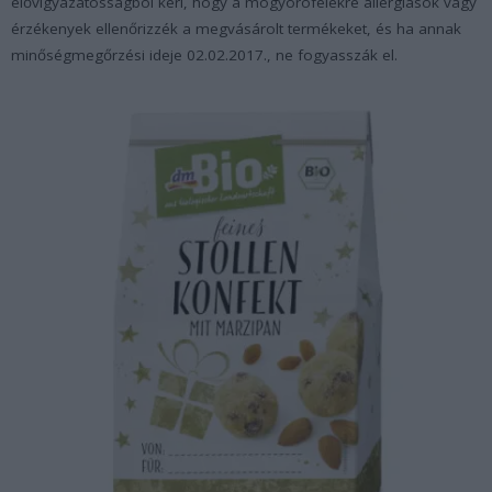
elővigyázatosságból kéri, hogy a mogyorófélékre allergiások vagy
érzékenyek ellenőrizzék a megvásárolt termékeket, és ha annak
minőségmegőrzési ideje 02.02.2017.
, ne fogyasszák el.