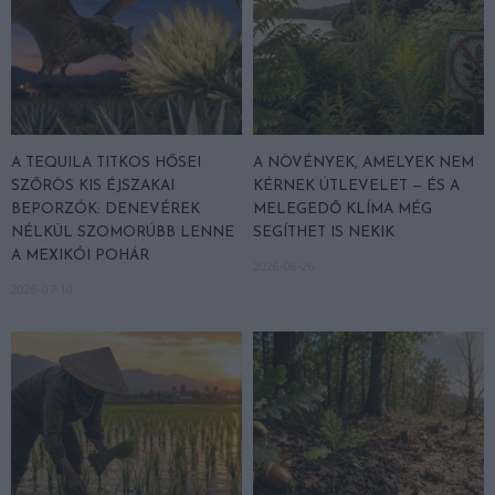
A TEQUILA TITKOS HŐSEI
A NÖVÉNYEK, AMELYEK NEM
SZŐRÖS KIS ÉJSZAKAI
KÉRNEK ÚTLEVELET — ÉS A
BEPORZÓK: DENEVÉREK
MELEGEDŐ KLÍMA MÉG
NÉLKÜL SZOMORÚBB LENNE
SEGÍTHET IS NEKIK
A MEXIKÓI POHÁR
2026-06-26
2026-07-10