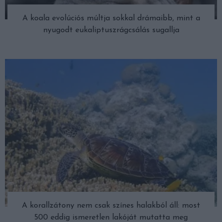
A koala evolúciós múltja sokkal drámaibb, mint a
nyugodt eukaliptuszrágcsálás sugallja
A korallzátony nem csak színes halakból áll: most
500 eddig ismeretlen lakóját mutatta meg