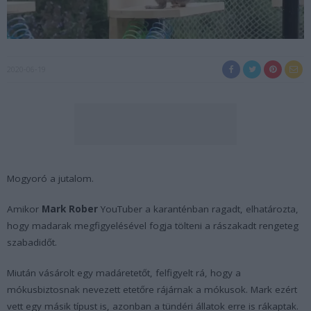
2020-06-19
Mogyoró a jutalom.
Amikor
Mark Rober
YouTuber a karanténban ragadt, elhatározta,
hogy madarak megfigyelésével fogja tölteni a rászakadt rengeteg
szabadidőt.
Miután vásárolt egy madáretetőt, felfigyelt rá, hogy a
mókusbiztosnak nevezett etetőre rájárnak a mókusok. Mark ezért
vett egy másik típust is, azonban a tündéri állatok erre is rákaptak.