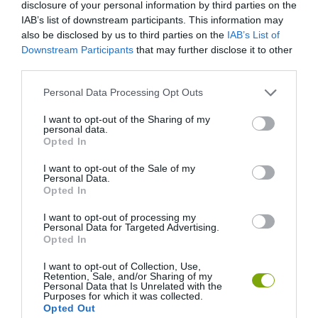
disclosure of your personal information by third parties on the
IAB’s list of downstream participants. This information may
also be disclosed by us to third parties on the
IAB’s List of
Downstream Participants
that may further disclose it to other
third parties.
Please note that this website/app uses one or more Google
Personal Data Processing Opt Outs
services and may gather and store information including but
not limited to your visit or usage behaviour. You may click to
I want to opt-out of the Sharing of my
personal data.
grant or deny consent to Google and its third-party tags to
Opted In
use your data for below specified purposes in below Google
A KOALA EVOLÚCIÓS MÚLTJA
A KORALLZÁTONY NEM CSAK
consent section.
I want to opt-out of the Sale of my
SOKKAL DRÁMAIBB, MINT A
SZÍNES HALAKBÓL ÁLL: MOST
Personal Data.
NYUGODT
500 EDDIG ISMERETLEN
Opted In
EUKALIPTUSZRÁGCSÁLÁS
LAKÓJÁT MUTATTA MEG
SUGALLJA
I want to opt-out of processing my
2026-08-06
Personal Data for Targeted Advertising.
2026-08-07
Opted In
I want to opt-out of Collection, Use,
Retention, Sale, and/or Sharing of my
Personal Data that Is Unrelated with the
Purposes for which it was collected.
Opted Out