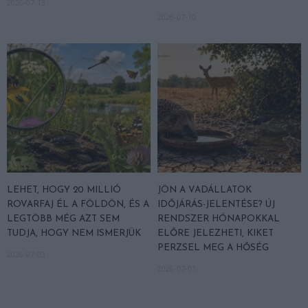
2026-07-13
2026-07-10
LEHET, HOGY 20 MILLIÓ
JÖN A VADÁLLATOK
ROVARFAJ ÉL A FÖLDÖN, ÉS A
IDŐJÁRÁS-JELENTÉSE? ÚJ
LEGTÖBB MÉG AZT SEM
RENDSZER HÓNAPOKKAL
TUDJA, HOGY NEM ISMERJÜK
ELŐRE JELEZHETI, KIKET
PERZSEL MEG A HŐSÉG
2026-07-03
2026-07-01