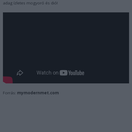
adag ízletes mogyoró és dió!
Forrás:
mymodernmet.com