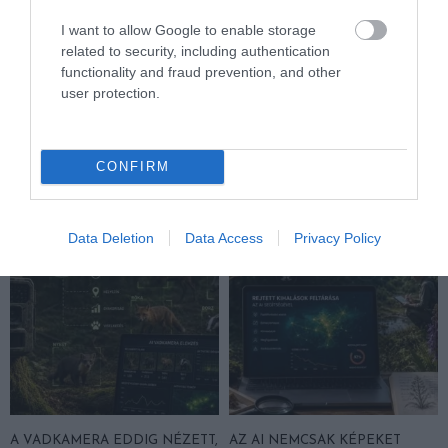
I want to allow Google to enable storage
related to security, including authentication
functionality and fraud prevention, and other
A TUDÓSOK 262 ÚJ FAJT
ÖTVEN ÉVIG ROSSZ NÉVEN
user protection.
NEVEZTEK MEG, ÉS A FÖLD
LAPULT EGY KARDFOGÚ
MEGINT FINOMAN JELEZTE:
MACSKA LELETE – AZTÁN
KORAI MÉG MINDENTUDÓNAK
VALAKI VÉGRE RÁNÉZETT
HINNI MAGUNKAT
RENDESEN
CONFIRM
2026-07-30
2026-07-28
Data Deletion
Data Access
Privacy Policy
A VADKAMERA EDDIG NÉZETT,
AZ AI NEMCSAK KÉPEKET