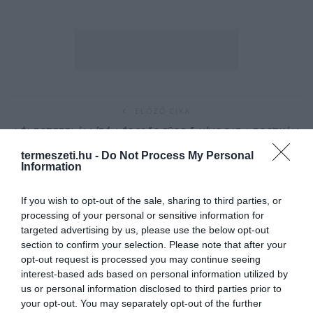
ELŐZŐ CIKK
LÉLEGZETELÁLLÍTÓ LÉPCSŐS FÜRDŐ HÍVOGAT A TOSZKÁN
DOMBOK KÖZÖTT
termeszeti.hu -
Do Not Process My Personal
Information
KÖVETKEZŐ CIKK
If you wish to opt-out of the sale, sharing to third parties, or
1 DOLLÁRÉRT VEHETÜNK HÁZAT A TÜNDÉRI, COVID-MENTES
processing of your personal or sensitive information for
FALUBAN
targeted advertising by us, please use the below opt-out
section to confirm your selection. Please note that after your
opt-out request is processed you may continue seeing
interest-based ads based on personal information utilized by
HASONLÓ ÉRDEKESSÉGEK
us or personal information disclosed to third parties prior to
your opt-out. You may separately opt-out of the further