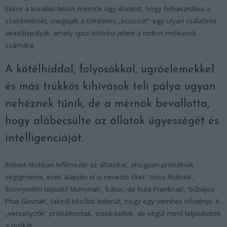
Ekkor a korábbi NASA mérnök úgy döntött, hogy felhasználva a
szakértelmét, megépíti a tökéletes „bosszút”: egy olyan csalafinta
akadálypályát, amely igazi kihívást jelent a torkos mókusok
számára.
A kötélhíddal, folyosókkal, ugróelemekkel
és más trükkös kihívások teli pálya ugyan
nehéznek tűnik, de a mérnök bevallotta,
hogy alábecsülte az állatok ügyességét és
intelligenciáját.
Robert titokban lefilmezte az állatokat, ahogyan próbálnak
végigmenni, ezek alapján el is nevezte őket: ’okos Ricknek’,
’könnyedén teljesítő Martynak’, ’bátor, de buta Franknak’, ’bűbájos
Phat Gusnak’, (akiről később kiderült, hogy egy vemhes nőstény). A
„versenyzők” próbálkoztak, estek-keltek, de végül mind teljesítették
a mókát.