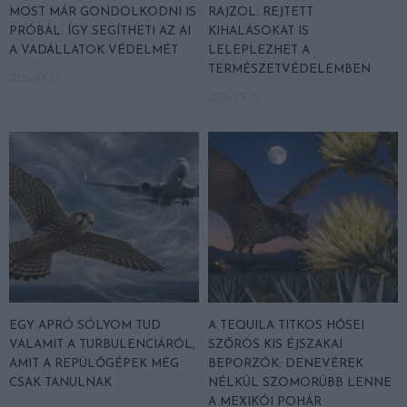
MOST MÁR GONDOLKODNI IS
RAJZOL: REJTETT
PRÓBÁL: ÍGY SEGÍTHETI AZ AI
KIHALÁSOKAT IS
A VADÁLLATOK VÉDELMÉT
LELEPLEZHET A
TERMÉSZETVÉDELEMBEN
2026-07-27
2026-07-15
EGY APRÓ SÓLYOM TUD
A TEQUILA TITKOS HŐSEI
VALAMIT A TURBULENCIÁRÓL,
SZŐRÖS KIS ÉJSZAKAI
AMIT A REPÜLŐGÉPEK MÉG
BEPORZÓK: DENEVÉREK
CSAK TANULNAK
NÉLKÜL SZOMORÚBB LENNE
A MEXIKÓI POHÁR