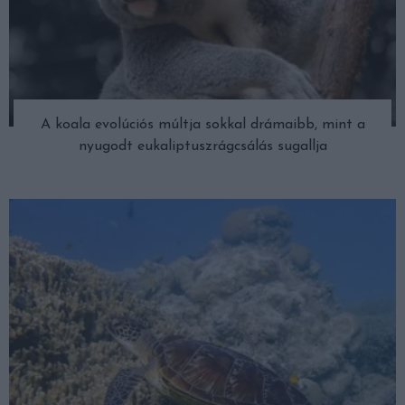
A koala evolúciós múltja sokkal drámaibb, mint a
nyugodt eukaliptuszrágcsálás sugallja