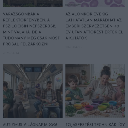
VARÁZSGOMBÁK A
AZ ÁLOMKÓR ÉVEKIG
REFLEKTORFÉNYBEN: A
LÁTHATATLAN MARADHAT AZ
PSZILOCIBIN NÉPSZERŰBB,
EMBERI SZERVEZETBEN: 40
MINT VALAHA, DE A
ÉV UTÁN ÁTTÖRÉST ÉRTEK EL
TUDOMÁNY MÉG CSAK MOST
A KUTATÓK
PRÓBÁL FELZÁRKÓZNI
2026-04-05
2026-04-14
AUTIZMUS VILÁGNAPJA 2026:
TOJÁSFESTÉSI TECHNIKÁK: ÍGY