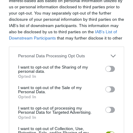
interest-based ads based on personal information utilized by
HASONLÓ ÉRDEKESSÉGEK
us or personal information disclosed to third parties prior to
your opt-out. You may separately opt-out of the further
disclosure of your personal information by third parties on the
IAB’s list of downstream participants. This information may
also be disclosed by us to third parties on the
IAB’s List of
Downstream Participants
that may further disclose it to other
third parties.
Please note that this website/app uses one or more Google
Personal Data Processing Opt Outs
services and may gather and store information including but
not limited to your visit or usage behaviour. You may click to
I want to opt-out of the Sharing of my
personal data.
grant or deny consent to Google and its third-party tags to
Opted In
use your data for below specified purposes in below Google
EGY ELSÜLLYEDT HAJÓ
NEM MINDENKI MENEKÜLT
consent section.
I want to opt-out of the Sale of my
TEXTILJEI ÚJRA ÖSSZEÁLLTAK:
POMPEJIBEN: LEHET, HOGY
Personal Data.
A RUHA, AMELY TÚLÉLTE A
EGY ORVOS A VÉGSŐKIG
Opted In
TENGERT
SEGÍTENI PRÓBÁLT
I want to opt-out of processing my
2026-06-29
2026-06-23
Personal Data for Targeted Advertising.
Opted In
I want to opt-out of Collection, Use,
Retention, Sale, and/or Sharing of my