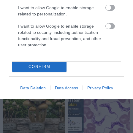
I want to allow Google to enable storage
related to personalization.
I want to allow Google to enable storage
VÉGE LEHET A
AUDHD: AMIKOR AZ AUTIZMUS
related to security, including authentication
TRANSZPLANTÁCIÓS
ÉS AZ ADHD EGYÜTT
functionality and fraud prevention, and other
VÁRÓLISTÁKNAK? A
EGÉSZEN MÁS ARCOT MUTAT
user protection.
DISZNÓSZERVEK ÁTÍRHATJÁK
2026-04-21
AZ ORVOSLÁS EGYIK
LEGKEGYETLENEBB
SZABÁLYÁT
CONFIRM
2026-04-22
Data Deletion
Data Access
Privacy Policy