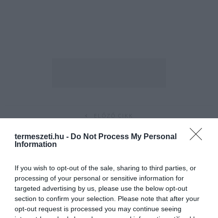
ELŐZŐ CIKK
ÚJ, VÉDETT ŐSZIRÓZSA ÁLLOMÁNYT TALÁLTAK A KISKUNSÁGI
termeszeti.hu -
Do Not Process My Personal
NEMZETI PARKBAN
Information
If you wish to opt-out of the sale, sharing to third parties, or
KÖVETKEZŐ CIKK
processing of your personal or sensitive information for
MINTEGY 25 000 ROVAR HEMZSEGHET A KARÁCSONYFÁDON
targeted advertising by us, please use the below opt-out
section to confirm your selection. Please note that after your
opt-out request is processed you may continue seeing