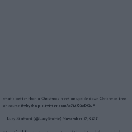
what’s better than a Christmas tree? an upside down Christmas tree
of course
#whytho
pic.twitter.com/a7MX0cDGuV
— Lucy Stafford (@LucyStaffie)
November 17, 2017