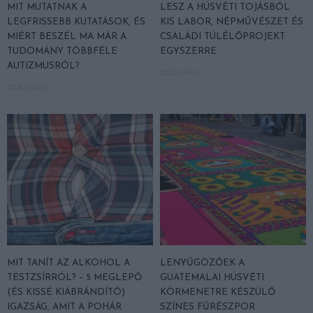
MIT MUTATNAK A
LESZ A HÚSVÉTI TOJÁSBÓL
LEGFRISSEBB KUTATÁSOK, ÉS
KIS LABOR, NÉPMŰVÉSZET ÉS
MIÉRT BESZÉL MA MÁR A
CSALÁDI TÚLÉLŐPROJEKT
TUDOMÁNY TÖBBFÉLE
EGYSZERRE
AUTIZMUSRÓL?
2026-04-01
2026-04-02
MIT TANÍT AZ ALKOHOL A
LENYŰGÖZŐEK A
TESTZSÍRRÓL? – 5 MEGLEPŐ
GUATEMALAI HÚSVÉTI
(ÉS KISSÉ KIÁBRÁNDÍTÓ)
KÖRMENETRE KÉSZÜLŐ
IGAZSÁG, AMIT A POHÁR
SZÍNES FŰRÉSZPOR