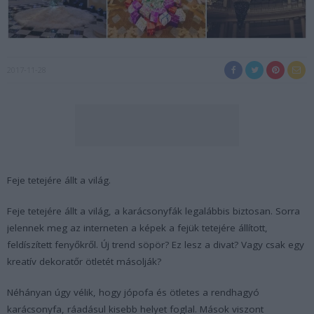
2017-11-28
Feje tetejére állt a világ.
Feje tetejére állt a világ, a karácsonyfák legalábbis biztosan. Sorra
jelennek meg az interneten a képek a fejük tetejére állított,
feldíszített fenyőkről. Új trend söpör? Ez lesz a divat? Vagy csak egy
kreatív dekoratőr ötletét másolják?
Néhányan úgy vélik, hogy jópofa és ötletes a rendhagyó
karácsonyfa, ráadásul kisebb helyet foglal. Mások viszont