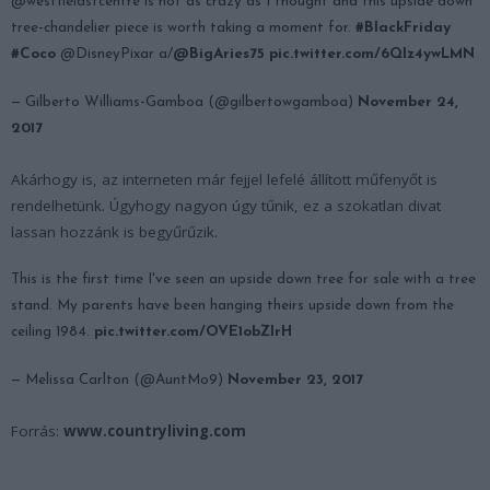
@westfieldsfcentre is not as crazy as I thought and this upside down
tree-chandelier piece is worth taking a moment for.
#BlackFriday
#Coco
@DisneyPixar a/
@BigAries75
pic.twitter.com/6QIz4ywLMN
— Gilberto Williams-Gamboa (@gilbertowgamboa)
November 24,
2017
Akárhogy is, az interneten már fejjel lefelé állított műfenyőt is
rendelhetünk. Úgyhogy nagyon úgy tűnik, ez a szokatlan divat
lassan hozzánk is begyűrűzik.
This is the first time I've seen an upside down tree for sale with a tree
stand. My parents have been hanging theirs upside down from the
ceiling 1984.
pic.twitter.com/OVE1obZlrH
— Melissa Carlton (@AuntMo9)
November 23, 2017
Forrás:
www.countryliving.com