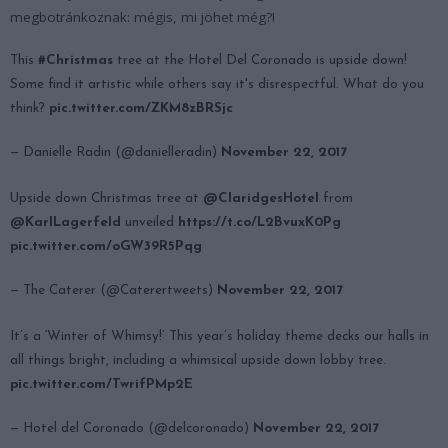
megbotránkoznak: mégis, mi jöhet még?!
This
#Christmas
tree at the Hotel Del Coronado is upside down!
Some find it artistic while others say it's disrespectful. What do you
think?
pic.twitter.com/ZKM8zBRSjc
— Danielle Radin (@danielleradin)
November 22, 2017
Upside down Christmas tree at
@ClaridgesHotel
from
@KarlLagerfeld
unveiled
https://t.co/L2BvuxK0Pg
pic.twitter.com/oGW39R5Pqg
— The Caterer (@Caterertweets)
November 22, 2017
It’s a ‘Winter of Whimsy!’ This year’s holiday theme decks our halls in
all things bright, including a whimsical upside down lobby tree.
pic.twitter.com/TwrifPMp2E
— Hotel del Coronado (@delcoronado)
November 22, 2017