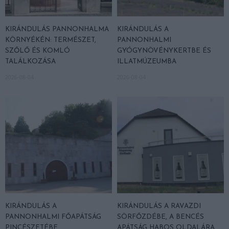
KIRÁNDULÁS PANNONHALMA
KIRÁNDULÁS A
KÖRNYÉKÉN: TERMÉSZET,
PANNONHALMI
SZŐLŐ ÉS KOMLÓ
GYÓGYNÖVÉNYKERTBE ÉS
TALÁLKOZÁSA
ILLATMÚZEUMBA
2026-08-04
2026-08-04
KIRÁNDULÁS A
KIRÁNDULÁS A RAVAZDI
PANNONHALMI FŐAPÁTSÁG
SÖRFŐZDÉBE, A BENCÉS
PINCÉSZETÉBE
APÁTSÁG HABOS OLDALÁRA