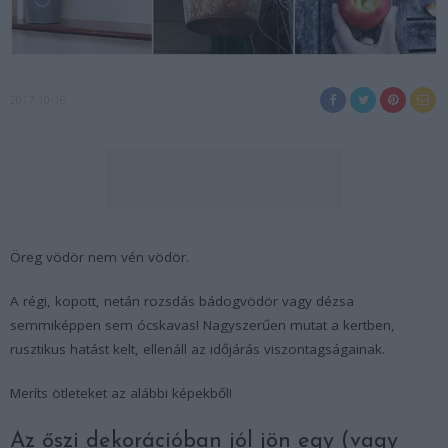
2017-10-16
Öreg vödör nem vén vödör.
A régi, kopott, netán rozsdás bádogvödör vagy dézsa
semmiképpen sem ócskavas! Nagyszerűen mutat a kertben,
rusztikus hatást kelt, ellenáll az időjárás viszontagságainak.
Meríts ötleteket az alábbi képekből!
Az őszi dekorációban jól jön egy (vagy