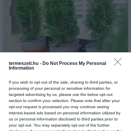
termeszeti.hu -
Do Not Process My Personal
Information
If you wish to opt-out of the sale, sharing to third parties, or
processing of your personal or sensitive information for
targeted advertising by us, please use the below opt-out
Fotó: hgtv.com
section to confirm your selection. Please note that after your
opt-out request is processed you may continue seeing
Meseszép látványt nyújt a sok
interest-based ads based on personal information utilized by
us or personal information disclosed to third parties prior to
úszógyertyának álcázott alma egy
your opt-out. You may separately opt-out of the further