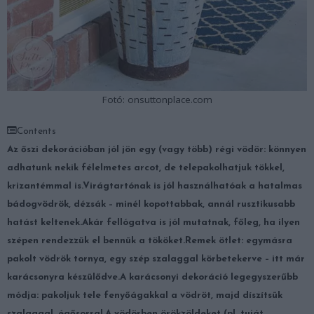
Fotó: onsuttonplace.com
Contents
Az őszi dekorációban jól jön egy (vagy több) régi vödör: könnyen
adhatunk nekik félelmetes arcot, de telepakolhatjuk tökkel,
krizantémmal is.
Virágtartónak is jól használhatóak a hatalmas
bádogvödrök, dézsák – minél kopottabbak, annál rusztikusabb
hatást keltenek.
Akár fellógatva is jól mutatnak, főleg, ha ilyen
szépen rendezzük el bennük a tököket.
Remek ötlet: egymásra
pakolt vödrök tornya, egy szép szalaggal körbetekerve – itt már
karácsonyra készülődve.
A karácsonyi dekoráció legegyszerűbb
módja: pakoljuk tele fenyőágakkal a vödröt, majd díszítsük
szalaggal, égősorral.
A vödörben örökzöldeket (pl. tuját,