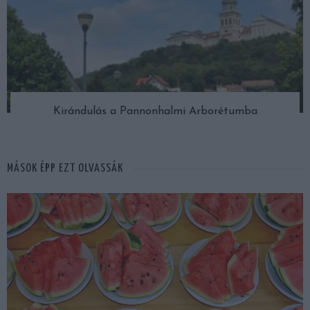
Kirándulás a Pannonhalmi Arborétumba
MÁSOK ÉPP EZT OLVASSÁK