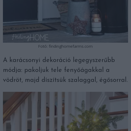
Fotó: findinghomefarms.com
A karácsonyi dekoráció legegyszerűbb
módja: pakoljuk tele fenyőágakkal a
vödröt, majd díszítsük szalaggal, égősorral.