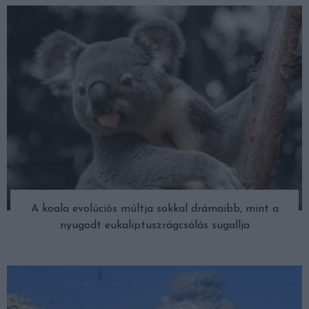
A koala evolúciós múltja sokkal drámaibb, mint a
nyugodt eukaliptuszrágcsálás sugallja