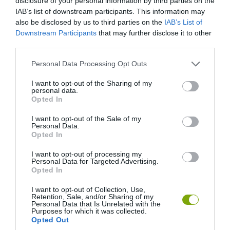
disclosure of your personal information by third parties on the
hatalmas dézsában.
IAB’s list of downstream participants. This information may
also be disclosed by us to third parties on the
IAB’s List of
Downstream Participants
that may further disclose it to other
third parties.
Please note that this website/app uses one or more Google
Personal Data Processing Opt Outs
services and may gather and store information including but
not limited to your visit or usage behaviour. You may click to
I want to opt-out of the Sharing of my
personal data.
grant or deny consent to Google and its third-party tags to
Opted In
use your data for below specified purposes in below Google
consent section.
I want to opt-out of the Sale of my
Personal Data.
Opted In
I want to opt-out of processing my
Personal Data for Targeted Advertising.
Opted In
I want to opt-out of Collection, Use,
Retention, Sale, and/or Sharing of my
Personal Data that Is Unrelated with the
Purposes for which it was collected.
Opted Out