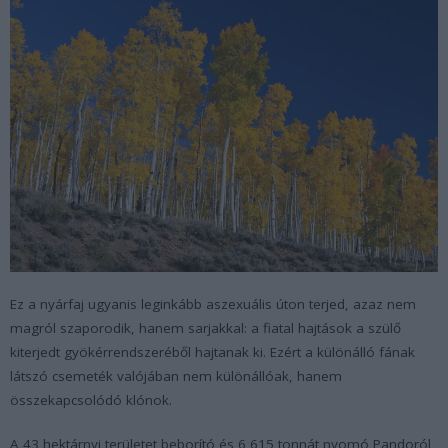
Ez a nyárfaj ugyanis leginkább aszexuális úton terjed, azaz nem
magról szaporodik, hanem sarjakkal: a fiatal hajtások a szülő
kiterjedt gyökérrendszeréből hajtanak ki. Ezért a különálló fának
látszó csemeték valójában nem különállóak, hanem
összekapcsolódó klónok.
A 43 hektárnyi területet beborító és 6 615 tonnát nyomó Pandoról