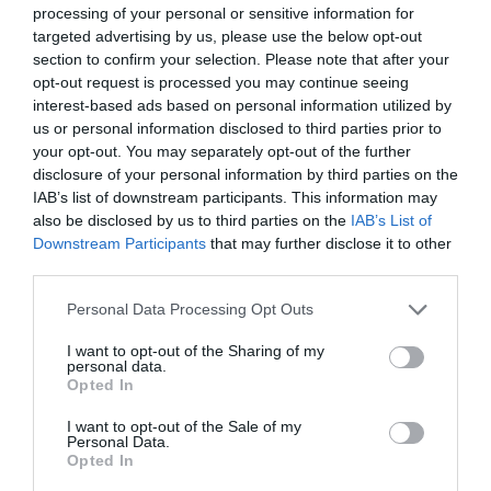
processing of your personal or sensitive information for
targeted advertising by us, please use the below opt-out
section to confirm your selection. Please note that after your
opt-out request is processed you may continue seeing
interest-based ads based on personal information utilized by
us or personal information disclosed to third parties prior to
your opt-out. You may separately opt-out of the further
disclosure of your personal information by third parties on the
IAB’s list of downstream participants. This information may
also be disclosed by us to third parties on the
IAB’s List of
Downstream Participants
that may further disclose it to other
third parties.
Please note that this website/app uses one or more Google
Personal Data Processing Opt Outs
services and may gather and store information including but
not limited to your visit or usage behaviour. You may click to
I want to opt-out of the Sharing of my
personal data.
grant or deny consent to Google and its third-party tags to
Opted In
ELŐZŐ CIKK
use your data for below specified purposes in below Google
consent section.
I want to opt-out of the Sale of my
NE DOBD KI AZ ÓCSKA BÁDOGVÖDRÖT – IGAZI JOKER A KERT
Personal Data.
DEKORÁLÁSÁBAN!
Opted In