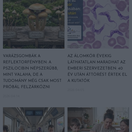
VARÁZSGOMBÁK A
AZ ÁLOMKÓR ÉVEKIG
REFLEKTORFÉNYBEN: A
LÁTHATATLAN MARADHAT AZ
PSZILOCIBIN NÉPSZERŰBB,
EMBERI SZERVEZETBEN: 40
MINT VALAHA, DE A
ÉV UTÁN ÁTTÖRÉST ÉRTEK EL
TUDOMÁNY MÉG CSAK MOST
A KUTATÓK
PRÓBÁL FELZÁRKÓZNI
2026-04-05
2026-04-14