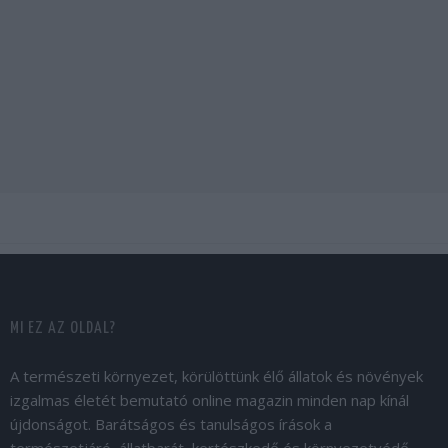
MI EZ AZ OLDAL?
A természeti környezet, körülöttünk élő állatok és növények
izgalmas életét bemutató online magazin minden nap kínál
újdonságot. Barátságos és tanulságos írások a
természetjáró, állatbarát, kertészkedő és környezetvédő