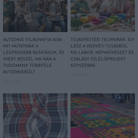
AUTIZMUS VILÁGNAPJA 2026:
TOJÁSFESTÉSI TECHNIKÁK: ÍGY
MIT MUTATNAK A
LESZ A HÚSVÉTI TOJÁSBÓL
LEGFRISSEBB KUTATÁSOK, ÉS
KIS LABOR, NÉPMŰVÉSZET ÉS
MIÉRT BESZÉL MA MÁR A
CSALÁDI TÚLÉLŐPROJEKT
TUDOMÁNY TÖBBFÉLE
EGYSZERRE
AUTIZMUSRÓL?
2026-04-01
2026-04-02