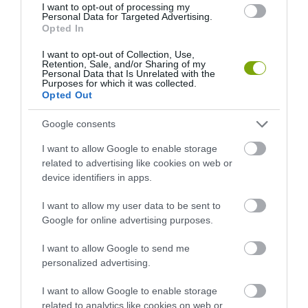
I want to opt-out of processing my
KÖVETKEZŐ CIKK
Personal Data for Targeted Advertising.
Opted In
SZÉDÜLETES: ÍGY FESTENEK IZLAND MOHÁVAL BORÍTOTT
LÁVAFÖLDJEI
I want to opt-out of Collection, Use,
Retention, Sale, and/or Sharing of my
Personal Data that Is Unrelated with the
Purposes for which it was collected.
Opted Out
HASONLÓ ÉRDEKESSÉGEK
Google consents
I want to allow Google to enable storage
related to advertising like cookies on web or
device identifiers in apps.
I want to allow my user data to be sent to
Google for online advertising purposes.
I want to allow Google to send me
personalized advertising.
EGY ELSÜLLYEDT HAJÓ
NEM MINDENKI MENEKÜLT
I want to allow Google to enable storage
TEXTILJEI ÚJRA ÖSSZEÁLLTAK:
POMPEJIBEN: LEHET, HOGY
related to analytics like cookies on web or