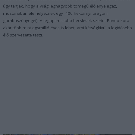
úgy tartják, hogy a világ legnagyobb tömegű élőlénye (igaz,
mostanában elé helyeznek egy 400 hektárnyi oregoni
gombaszőnyeget). A legoptimistább becslések szerint Pando kora
akár több mint egymillió éves is lehet, ami kétségkívül a legidősebb
élő szervezetté teszi.