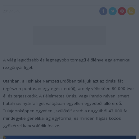
2017-10-16
A világ legidősebb és legnagyobb tömegű élőlénye egy amerikai
rezgőnyár liget.
Utahban, a Fishlake Nemzeti Erdőben találjuk azt az óriási fát
(egészen pontosan egy egész erdőt), amely vélhetően 80 000 éve
él és terjeszkedik. A Félelmetes Óriás, vagy Pando néven ismert
hatalmas nyárfa liget valójában egyetlen egyedből álló erdő.
Tulajdonképpen egyetlen „szülőtől” ered: a nagyjából 47 000 fa
mindegyike genetikailag egyforma, és minden hajtás közös
gyökérrel kapcsolódik össze.