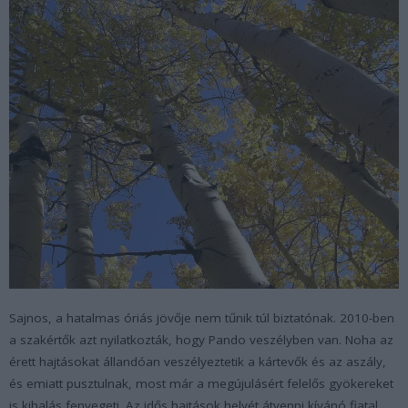
Sajnos, a hatalmas óriás jövője nem tűnik túl biztatónak. 2010-ben
a szakértők azt nyilatkozták, hogy Pando veszélyben van. Noha az
érett hajtásokat állandóan veszélyeztetik a kártevők és az aszály,
és emiatt pusztulnak, most már a megújulásért felelős gyökereket
is kihalás fenyegeti. Az idős hajtások helyét átvenni kívánó fiatal