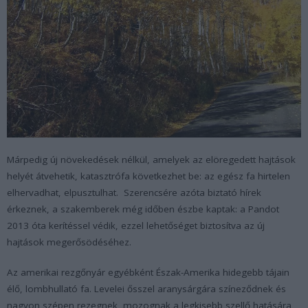
Márpedig új növekedések nélkül, amelyek az elöregedett hajtások
helyét átvehetik, katasztrófa következhet be: az egész fa hirtelen
elhervadhat, elpusztulhat. Szerencsére azóta biztató hírek
érkeznek, a szakemberek még időben észbe kaptak: a Pandot
2013 óta kerítéssel védik, ezzel lehetőséget biztosítva az új
hajtások megerősödéséhez.
Az amerikai rezgőnyár egyébként Észak-Amerika hidegebb tájain
élő, lombhullató fa. Levelei ősszel aranysárgára színeződnek és
nagyon szépen rezegnek, mozognak a legkisebb szellő hatására