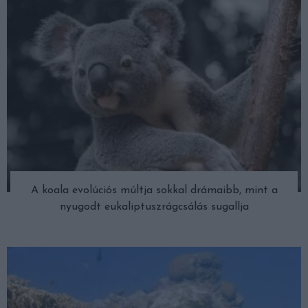
A koala evolúciós múltja sokkal drámaibb, mint a
nyugodt eukaliptuszrágcsálás sugallja