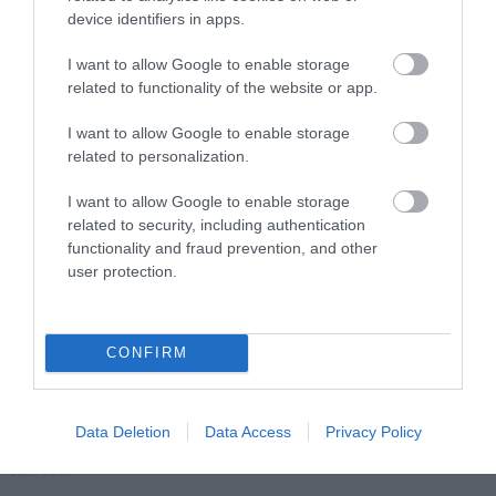
A RUHA, AMELY TÚLÉLTE A
EGY ORVOS A VÉGSŐKIG
device identifiers in apps.
TENGERT
SEGÍTENI PRÓBÁLT
I want to allow Google to enable storage
2026-06-29
2026-06-23
related to functionality of the website or app.
I want to allow Google to enable storage
related to personalization.
I want to allow Google to enable storage
related to security, including authentication
functionality and fraud prevention, and other
user protection.
DAVID ATTENBOROUGH 100
NOBEL-DÍJAT KAPOTT EGY
CONFIRM
ÉVES: AZ EMBER, AKI
FÉREGÉRT – CSAK ÉPPEN NEM
MEGTANÍTOTTA A VILÁGNAK,
AZ OKOZTA A RÁKOT
HOGYAN KELL NÉZNI A
2026-04-23
Data Deletion
Data Access
Privacy Policy
TERMÉSZETET
2026-05-08