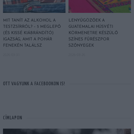
MIT TANÍT AZ ALKOHOL A
LENYŰGÖZŐEK A
TESTZSÍRRÓL? – 5 MEGLEPŐ
GUATEMALAI HÚSVÉTI
(ÉS KISSÉ KIÁBRÁNDÍTÓ)
KÖRMENETRE KÉSZÜLŐ
IGAZSÁG, AMIT A POHÁR
SZÍNES FŰRÉSZPOR
FENEKÉN TALÁLSZ
SZŐNYEGEK
2026-03-31
2026-03-26
OTT VAGYUNK A FACEBOOKON IS!
CÍMLAPON