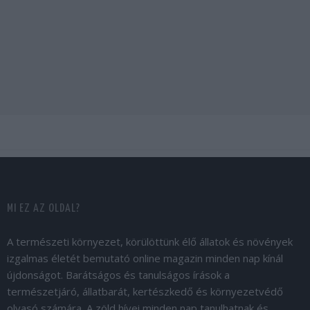
MI EZ AZ OLDAL?
A természeti környezet, körülöttünk élő állatok és növények
izgalmas életét bemutató online magazin minden nap kínál
újdonságot. Barátságos és tanulságos írások a
természetjáró, állatbarát, kertészkedő és környezetvédő
olvasó számára. A zöld hívei minden nap tanulhatnak és