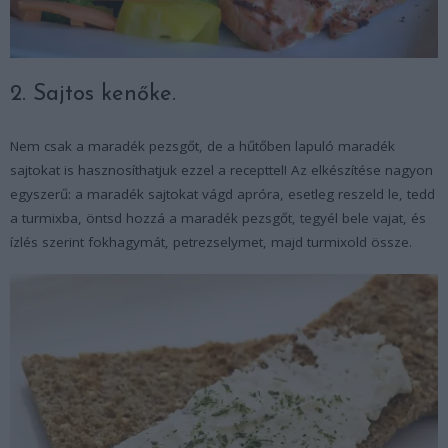
2. Sajtos kenőke.
Nem csak a maradék pezsgőt, de a hűtőben lapuló maradék
sajtokat is hasznosíthatjuk ezzel a recepttel! Az elkészítése nagyon
egyszerű: a maradék sajtokat vágd apróra, esetleg reszeld le, tedd
a turmixba, öntsd hozzá a maradék pezsgőt, tegyél bele vajat, és
ízlés szerint fokhagymát, petrezselymet, majd turmixold össze.