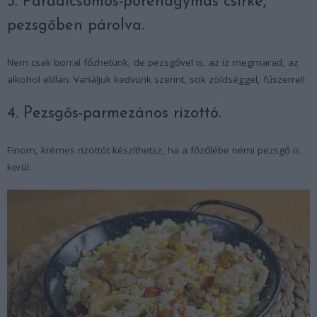
3. Paradicsomos-póréhagymás csirke,
pezsgőben párolva.
Nem csak borral főzhetünk, de pezsgővel is, az íz megmarad, az
alkohol elillan. Variáljuk kedvünk szerint, sok zöldséggel, fűszerrel!
4. Pezsgős-parmezános rizottó.
Finom, krémes rizottót készíthetsz, ha a főzőlébe némi pezsgő is
kerül.