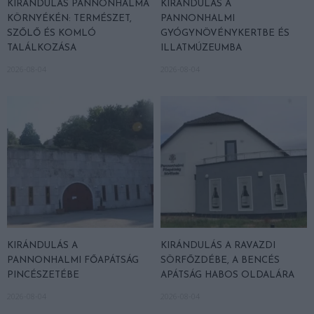
KIRÁNDULÁS PANNONHALMA
KIRÁNDULÁS A
KÖRNYÉKÉN: TERMÉSZET,
PANNONHALMI
SZŐLŐ ÉS KOMLÓ
GYÓGYNÖVÉNYKERTBE ÉS
TALÁLKOZÁSA
ILLATMÚZEUMBA
2026-08-04
2026-08-04
KIRÁNDULÁS A
KIRÁNDULÁS A RAVAZDI
PANNONHALMI FŐAPÁTSÁG
SÖRFŐZDÉBE, A BENCÉS
PINCÉSZETÉBE
APÁTSÁG HABOS OLDALÁRA
2026-08-04
2026-08-04