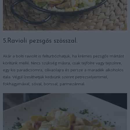
5.Ravioli pezsgős szósszal.
Akár a bolti raviolit is felturbózhatjuk, ha krémes pezsgős mártást
körítünk mellé. Nincs szükség másra, csak tejfölre vagy tejszínre,
egy kis paradicsomra, olívaolajra és persze a maradék alkoholos
itala. Végül ízesíthetjük kedvünk szerint petrezselyemmel,
fokhagymával, sóval, borssal, parmezánnal.