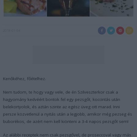
2018-01-04
Kenőkéhez, főételhez.
Nem tudom, te hogy vagy vele, de én Szilveszterkor csak a
hagyomány kedvéért bontok fel egy pezsgőt, koccintás után
belekortyolok, és aztán szinte az egész üveg ott marad. Inni
persze közvetlenül a nyitás után a legjobb, amikor még pezseg és
buborékos, de azért nem kell kiönteni a 3-4 napos pezsgőt sem!
Az alábbi receptek nem csak pezsgővel, de proseccoval vagy más