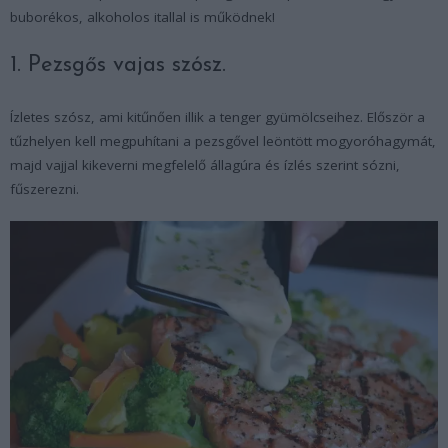
buborékos, alkoholos itallal is működnek!
1. Pezsgős vajas szósz.
Ízletes szósz, ami kitűnően illik a tenger gyümölcseihez. Először a
tűzhelyen kell megpuhítani a pezsgővel leöntött mogyoróhagymát,
majd vajjal kikeverni megfelelő állagúra és ízlés szerint sózni,
fűszerezni.