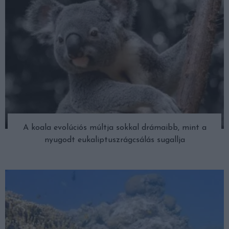
A koala evolúciós múltja sokkal drámaibb, mint a
nyugodt eukaliptuszrágcsálás sugallja