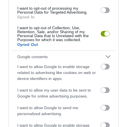
ÚTNAK INDULT AFRIKÁBA ÖRS, A FIATAL KÍGYÁSZÖLYV
I want to opt-out of processing my
Personal Data for Targeted Advertising.
Opted In
KÖVETKEZŐ CIKK
I want to opt-out of Collection, Use,
Retention, Sale, and/or Sharing of my
HOPPÁ, A GOOGLE MAPS A HÍRES KÉK HEGYEK HELYETT EGY
Personal Data that Is Unrelated with the
KÜLVÁROSI ZSÁKUTCÁBA KÜLDTE A TURISTÁK HADÁT
Purposes for which it was collected.
Opted Out
Google consents
HASONLÓ ÉRDEKESSÉGEK
I want to allow Google to enable storage
related to advertising like cookies on web or
device identifiers in apps.
I want to allow my user data to be sent to
Google for online advertising purposes.
I want to allow Google to send me
personalized advertising.
I want to allow Google to enable storage