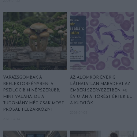
2026-04-22
VARÁZSGOMBÁK A
AZ ÁLOMKÓR ÉVEKIG
REFLEKTORFÉNYBEN: A
LÁTHATATLAN MARADHAT AZ
PSZILOCIBIN NÉPSZERŰBB,
EMBERI SZERVEZETBEN: 40
MINT VALAHA, DE A
ÉV UTÁN ÁTTÖRÉST ÉRTEK EL
TUDOMÁNY MÉG CSAK MOST
A KUTATÓK
PRÓBÁL FELZÁRKÓZNI
2026-04-05
2026-04-14