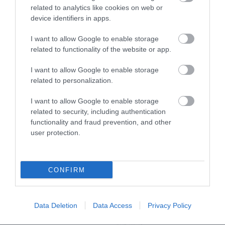
related to analytics like cookies on web or
EGY ELSÜLLYEDT HAJÓ
NEM MINDENKI MENEKÜLT
device identifiers in apps.
TEXTILJEI ÚJRA ÖSSZEÁLLTAK:
POMPEJIBEN: LEHET, HOGY
A RUHA, AMELY TÚLÉLTE A
EGY ORVOS A VÉGSŐKIG
I want to allow Google to enable storage
TENGERT
SEGÍTENI PRÓBÁLT
related to functionality of the website or app.
2026-06-29
2026-06-23
I want to allow Google to enable storage
related to personalization.
I want to allow Google to enable storage
related to security, including authentication
functionality and fraud prevention, and other
user protection.
CONFIRM
DAVID ATTENBOROUGH 100
NOBEL-DÍJAT KAPOTT EGY
ÉVES: AZ EMBER, AKI
FÉREGÉRT – CSAK ÉPPEN NEM
Data Deletion
Data Access
Privacy Policy
MEGTANÍTOTTA A VILÁGNAK,
AZ OKOZTA A RÁKOT
HOGYAN KELL NÉZNI A
2026-04-23