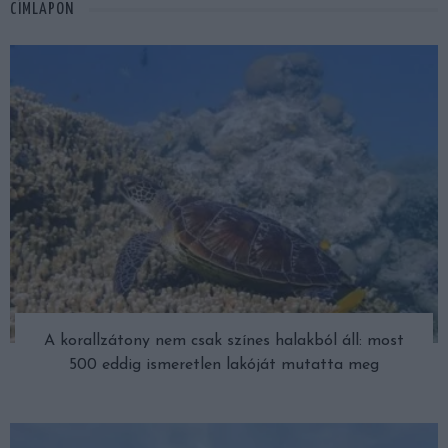
CÍMLAPON
A korallzátony nem csak színes halakból áll: most
500 eddig ismeretlen lakóját mutatta meg