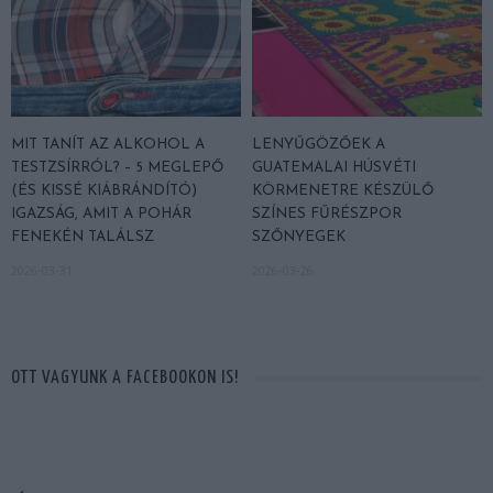
MIT TANÍT AZ ALKOHOL A
LENYŰGÖZŐEK A
TESTZSÍRRÓL? – 5 MEGLEPŐ
GUATEMALAI HÚSVÉTI
(ÉS KISSÉ KIÁBRÁNDÍTÓ)
KÖRMENETRE KÉSZÜLŐ
IGAZSÁG, AMIT A POHÁR
SZÍNES FŰRÉSZPOR
FENEKÉN TALÁLSZ
SZŐNYEGEK
2026-03-31
2026-03-26
OTT VAGYUNK A FACEBOOKON IS!