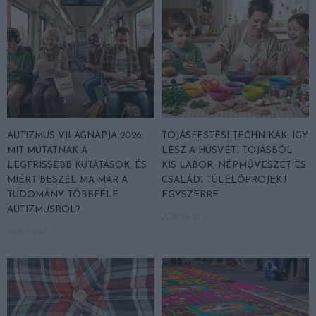
AUTIZMUS VILÁGNAPJA 2026:
TOJÁSFESTÉSI TECHNIKÁK: ÍGY
MIT MUTATNAK A
LESZ A HÚSVÉTI TOJÁSBÓL
LEGFRISSEBB KUTATÁSOK, ÉS
KIS LABOR, NÉPMŰVÉSZET ÉS
MIÉRT BESZÉL MA MÁR A
CSALÁDI TÚLÉLŐPROJEKT
TUDOMÁNY TÖBBFÉLE
EGYSZERRE
AUTIZMUSRÓL?
2026-04-01
2026-04-02