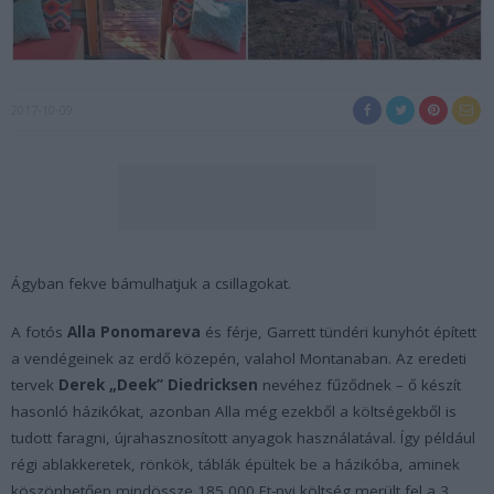
2017-10-09
Ágyban fekve bámulhatjuk a csillagokat.
A fotós
Alla Ponomareva
és férje, Garrett tündéri kunyhót épített
a vendégeinek az erdő közepén, valahol Montanaban. Az eredeti
tervek
Derek „Deek” Diedricksen
nevéhez fűződnek – ő készít
hasonló házikókat, azonban Alla még ezekből a költségekből is
tudott faragni, újrahasznosított anyagok használatával. Így például
régi ablakkeretek, rönkök, táblák épültek be a házikóba, aminek
köszönhetően mindössze 185 000 Ft-nyi költség merült fel a 3