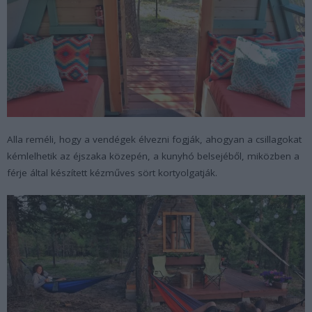
Alla reméli, hogy a vendégek élvezni fogják, ahogyan a csillagokat
kémlelhetik az éjszaka közepén, a kunyhó belsejéből, miközben a
férje által készített kézműves sört kortyolgatják.