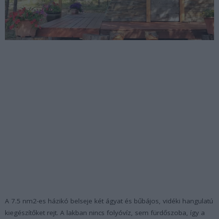
A 7.5 nm2-es házikó belseje két ágyat és bűbájos, vidéki hangulatú
kiegészítőket rejt. A lakban nincs folyóvíz, sem fürdőszoba, így a