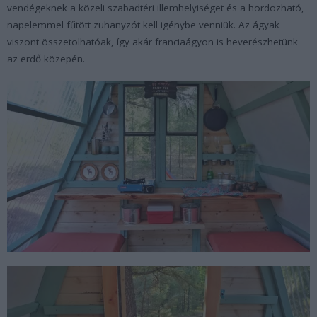
vendégeknek a közeli szabadtéri illemhelyiséget és a hordozható,
napelemmel fűtött zuhanyzót kell igénybe venniük. Az ágyak
viszont összetolhatóak, így akár franciaágyon is heverészhetünk
az erdő közepén.