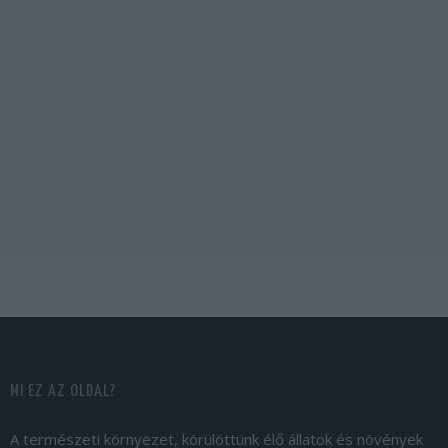
MI EZ AZ OLDAL?
A természeti környezet, körülöttünk élő állatok és növények