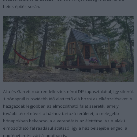
hetes építés során.
Alla és Garrett már rendelkeztek némi DIY tapasztalattal, így sikerült
1 hónapnál is rövidebb idő alatt tető alá hozni az elképzeléseket. A
házigazdák legjobban az elmozdítható falat szeretik, amely
további térrel növeli a házhoz tartozó területet, a melegebb
hónapokban bekapcsolja a verandát is az élettérbe. Az A alakú
elmozdítható fal ráadásul átlátszó, így a ház belsejébe engedi a
napfényt, még zárt állapotban is.