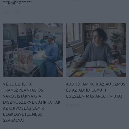
TERMÉSZETET
2026-05-08
VÉGE LEHET A
AUDHD: AMIKOR AZ AUTIZMUS
TRANSZPLANTÁCIÓS
ÉS AZ ADHD EGYÜTT
VÁRÓLISTÁKNAK? A
EGÉSZEN MÁS ARCOT MUTAT
DISZNÓSZERVEK ÁTÍRHATJÁK
2026-04-21
AZ ORVOSLÁS EGYIK
LEGKEGYETLENEBB
SZABÁLYÁT