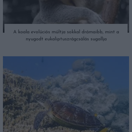
A koala evolúciós múltja sokkal drámaibb, mint a
nyugodt eukaliptuszrágcsálás sugallja