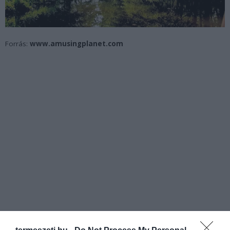
Forrás:
www.amusingplanet.com