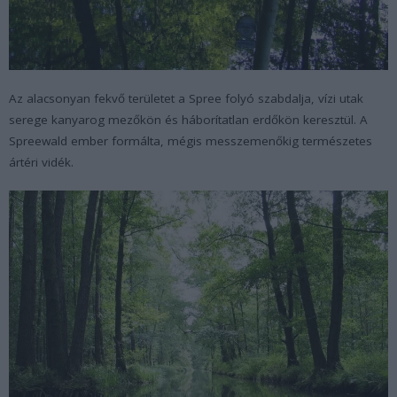
Az alacsonyan fekvő területet a Spree folyó szabdalja, vízi utak
serege kanyarog mezőkön és háborítatlan erdőkön keresztül. A
Spreewald ember formálta, mégis messzemenőkig természetes
ártéri vidék.