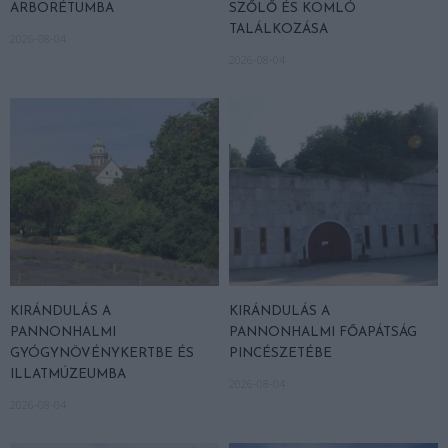
ARBORÉTUMBA
SZŐLŐ ÉS KOMLÓ
TALÁLKOZÁSA
2026-08-04
2026-08-04
KIRÁNDULÁS A
KIRÁNDULÁS A
PANNONHALMI
PANNONHALMI FŐAPÁTSÁG
GYÓGYNÖVÉNYKERTBE ÉS
PINCÉSZETÉBE
ILLATMÚZEUMBA
2026-08-04
2026-08-04