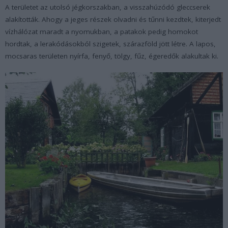
A területet az utolsó jégkorszakban, a visszahúzódó gleccserek
alakították. Ahogy a jeges részek olvadni és tűnni kezdtek, kiterjedt
vízhálózat maradt a nyomukban, a patakok pedig homokot
hordtak, a lerakódásokból szigetek, szárazföld jött létre. A lapos,
mocsaras területen nyírfa, fenyő, tölgy, fűz, égeredők alakultak ki.