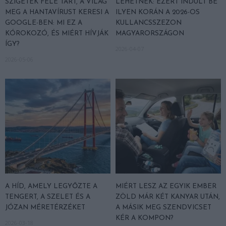
SZIGETEK FELÉ TART, A VILÁG
LEHETNEK: EZÉRT INDULT BE
MEG A HANTAVÍRUST KERESI A
ILYEN KORÁN A 2026-OS
GOOGLE-BEN: MI EZ A
KULLANCSSZEZON
KÓROKOZÓ, ÉS MIÉRT HÍVJÁK
MAGYARORSZÁGON
ÍGY?
2026-04-07
2026-05-06
A HÍD, AMELY LEGYŐZTE A
MIÉRT LESZ AZ EGYIK EMBER
TENGERT, A SZELET ÉS A
ZÖLD MÁR KÉT KANYAR UTÁN,
JÓZAN MÉRETÉRZÉKET
A MÁSIK MEG SZENDVICSET
KÉR A KOMPON?
2026-03-18