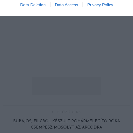
Data Deletion
Data Access
Privacy Policy
ELŐZŐ CIKK
BŰBÁJOS, FILCBŐL KÉSZÜLT POHÁRMELEGÍTŐ RÓKA
CSEMPÉSZ MOSOLYT AZ ARCODRA