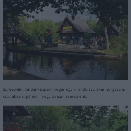
Spreewald mindenképpen megér egy kirándulást, akár horgászni,
csónakázni, pihenni, vagy túrázni szeretnénk.