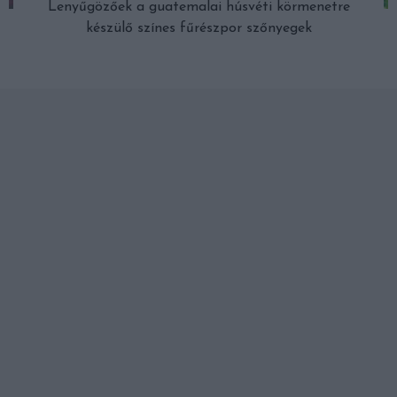
Lenyűgözőek a guatemalai húsvéti körmenetre
készülő színes fűrészpor szőnyegek