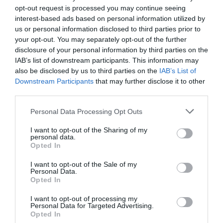
opt-out request is processed you may continue seeing
A KORALLZÁTONY NEM CSAK
KIRÁNDULÁS A
interest-based ads based on personal information utilized by
SZÍNES HALAKBÓL ÁLL: MOST
PANNONHALMI
us or personal information disclosed to third parties prior to
500 EDDIG ISMERETLEN
ARBORÉTUMBA
your opt-out. You may separately opt-out of the further
LAKÓJÁT MUTATTA MEG
2026-08-04
disclosure of your personal information by third parties on the
2026-08-06
IAB’s list of downstream participants. This information may
also be disclosed by us to third parties on the
IAB’s List of
Downstream Participants
that may further disclose it to other
third parties.
Please note that this website/app uses one or more Google
Personal Data Processing Opt Outs
services and may gather and store information including but
not limited to your visit or usage behaviour. You may click to
I want to opt-out of the Sharing of my
personal data.
grant or deny consent to Google and its third-party tags to
Opted In
use your data for below specified purposes in below Google
consent section.
I want to opt-out of the Sale of my
Personal Data.
Opted In
KIRÁNDULÁS PANNONHALMA
KIRÁNDULÁS A
KÖRNYÉKÉN: TERMÉSZET,
PANNONHALMI
I want to opt-out of processing my
SZŐLŐ ÉS KOMLÓ
GYÓGYNÖVÉNYKERTBE ÉS
Personal Data for Targeted Advertising.
Opted In
TALÁLKOZÁSA
ILLATMÚZEUMBA