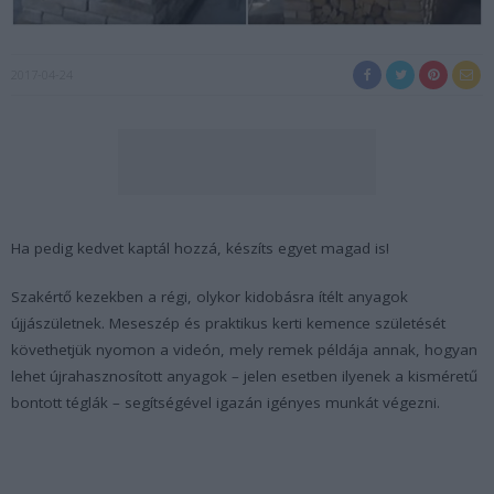
2017-04-24
Ha pedig kedvet kaptál hozzá, készíts egyet magad is!
Szakértő kezekben a régi, olykor kidobásra ítélt anyagok
újjászületnek. Meseszép és praktikus kerti kemence születését
követhetjük nyomon a videón, mely remek példája annak, hogyan
lehet újrahasznosított anyagok – jelen esetben ilyenek a kisméretű
bontott téglák – segítségével igazán igényes munkát végezni.