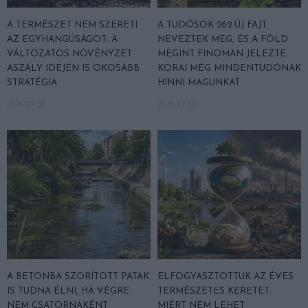
A TERMÉSZET NEM SZERETI
A TUDÓSOK 262 ÚJ FAJT
AZ EGYHANGÚSÁGOT: A
NEVEZTEK MEG, ÉS A FÖLD
VÁLTOZATOS NÖVÉNYZET
MEGINT FINOMAN JELEZTE:
ASZÁLY IDEJÉN IS OKOSABB
KORAI MÉG MINDENTUDÓNAK
STRATÉGIA
HINNI MAGUNKAT
2026-07-31
2026-07-30
A BETONBA SZORÍTOTT PATAK
ELFOGYASZTOTTUK AZ ÉVES
IS TUDNA ÉLNI, HA VÉGRE
TERMÉSZETES KERETET:
NEM CSATORNAKÉNT
MIÉRT NEM LEHET