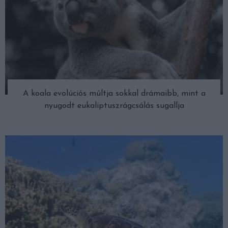
A koala evolúciós múltja sokkal drámaibb, mint a
nyugodt eukaliptuszrágcsálás sugallja