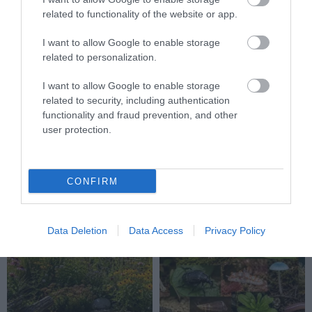
related to functionality of the website or app.
I want to allow Google to enable storage
related to personalization.
I want to allow Google to enable storage
NEM CSAK A FÖLD
HŐKUPOLA MAGYARORSZÁG
related to security, including authentication
SZOMJAZIK: LÉGKÖRI ASZÁLY
FELETT: MI EZ A LÁTHATATLAN
functionality and fraud prevention, and other
SZÍVJA KI A VIZET A
FEDŐ, ÉS MI TÖRTÉNIK
user protection.
NÖVÉNYEKBŐL
ALATTA A TERMÉSZETTEL?
2026-08-04
2026-08-03
CONFIRM
Data Deletion
Data Access
Privacy Policy