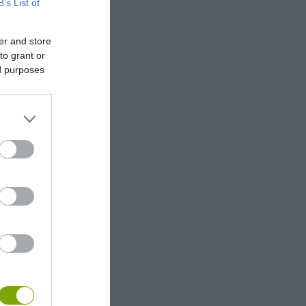
B’s List of
er and store
to grant or
ed purposes