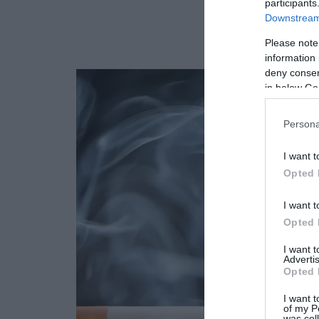
participants
Downstream 
Please note
information 
deny consent
in below Go
Persona
I want t
Opted 
I want t
Opted 
I want 
Advertis
Opted 
I want t
of my P
was col