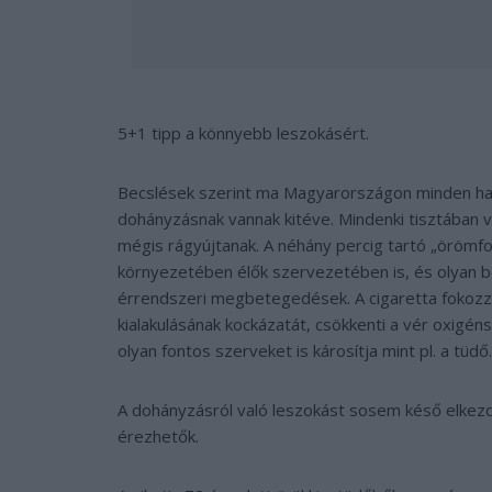
5+1 tipp a könnyebb leszokásért.
Becslések szerint ma Magyarországon minden ha
dohányzásnak vannak kitéve. Mindenki tisztában v
mégis rágyújtanak. A néhány percig tartó „örömf
környezetében élők szervezetében is, és olyan b
érrendszeri megbetegedések. A cigaretta fokozz
kialakulásának kockázatát, csökkenti a vér oxigénsz
olyan fontos szerveket is károsítja mint pl. a tüdő.
A dohányzásról való leszokást sosem késő elkezd
érezhetők.