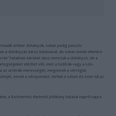
rmadik ember dohányzik, sokan pedig passzív
an a dohányzás káros hatásaival, de sokan ennek ellenére
orrás” hatalmas károkat okoz nemcsak a dohányzó, de a
etegségeket idézhet elő, mint a tüdőrák vagy a szív-
a az artériák merevségét, megnöveli a vérrögök
intjét, növeli a vérnyomást, terheli a szívet és ezen túl az
eni, a füstmentes életmód jótékony hatásai napról napra