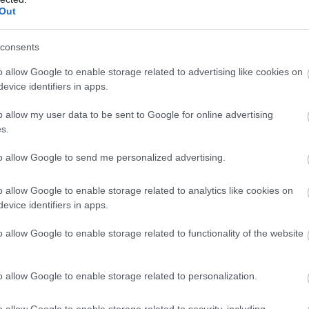
Out
consents
o allow Google to enable storage related to advertising like cookies on
evice identifiers in apps.
o allow my user data to be sent to Google for online advertising
s.
to allow Google to send me personalized advertising.
űzze ki a leszokás dátumát és kérje meg környezetét, hogy
o allow Google to enable storage related to analytics like cookies on
evice identifiers in apps.
or tud végezni, amikor elszívna egy szál cigit. Ügyeljen,
o allow Google to enable storage related to functionality of the website
 könnyen felszaladnak a pluszkilók.
o allow Google to enable storage related to personalization.
lás sikerélményt nyújt.
o allow Google to enable storage related to security, including