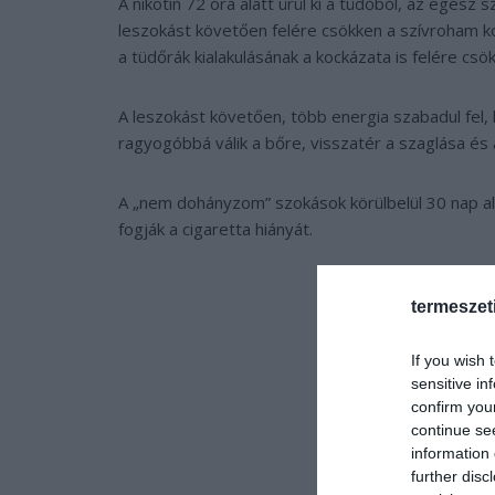
A nikotin 72 óra alatt ürül ki a tüdőből, az egész 
leszokást követően felére csökken a szívroham k
a tüdőrák kialakulásának a kockázata is felére csö
A leszokást követően, több energia szabadul fel,
ragyogóbbá válik a bőre, visszatér a szaglása és
A „nem dohányzom” szokások körülbelül 30 nap alatt
fogják a cigaretta hiányát.
termeszet
If you wish 
sensitive in
confirm you
continue se
information 
further disc