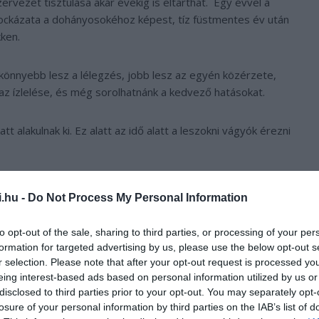
szervezet tisztulása akár évekig is eltarthat. Egy évvel a
ockázata a dohányosokéhoz képest, tíz füstmentes év után
kken.
 könnyebb lesz a lélegzés, jobb lesz az egyén közérzete,
 az ízlelése, és még sorolhatnánk a kedvező hatásokat.
 alakulnak ki. Ez alatt az idő alatt a leszokni vágyók érezni
i.hu -
Do Not Process My Personal Information
to opt-out of the sale, sharing to third parties, or processing of your per
formation for targeted advertising by us, please use the below opt-out s
r selection. Please note that after your opt-out request is processed y
eing interest-based ads based on personal information utilized by us or
disclosed to third parties prior to your opt-out. You may separately opt-
losure of your personal information by third parties on the IAB’s list of