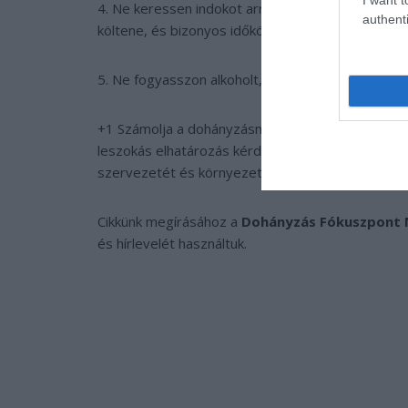
4. Ne keressen indokot arra, hogy ismét rágyújtso
authenti
költene, és bizonyos időközönként jutalmazza me
5. Ne fogyasszon alkoholt, mivel az megnöveli a 
+1 Számolja a dohányzásmentes napokat és minde
leszokás elhatározás kérdése! Hagyjon fel mielőb
szervezetét és környezetét.
Cikkünk megírásához a
Dohányzás Fókuszpont N
és hírlevelét használtuk.