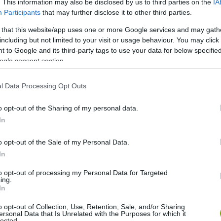
. This information may also be disclosed by us to third parties on the
IA
Participants
that may further disclose it to other third parties.
 that this website/app uses one or more Google services and may gath
including but not limited to your visit or usage behaviour. You may click 
 to Google and its third-party tags to use your data for below specifi
ogle consent section.
l Data Processing Opt Outs
o opt-out of the Sharing of my personal data.
In
o opt-out of the Sale of my Personal Data.
In
to opt-out of processing my Personal Data for Targeted
ing.
In
o opt-out of Collection, Use, Retention, Sale, and/or Sharing
ersonal Data that Is Unrelated with the Purposes for which it
lected.