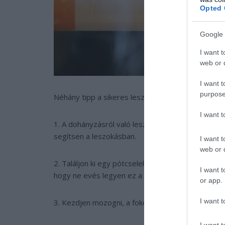
Opted 
Google 
I want t
web or d
I want t
purpose
Néhány tipp a sikeres leszokáshoz:
I want 
1. A dohányzásról való leszokás fejben dől el. T
segítsen a leszokásban.
I want t
web or d
2. Találjon ki egy pótcselekvést magának, amit akk
I want t
hogy ne evés legyen ez a cselekvés, mert ilyenkor
or app.
I want t
3. Kezdjen mozogni, a fokozatos teljesítményjavu
I want t