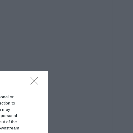
sonal or
ection to
ou may
 personal
out of the
 downstream