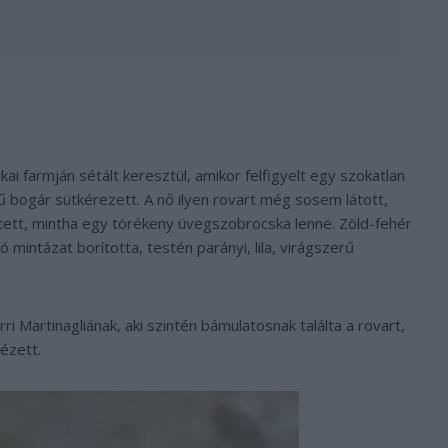
ai farmján sétált keresztül, amikor felfigyelt egy szokatlan
 bogár sütkérezett. A nő ilyen rovart még sosem látott,
tett, mintha egy törékeny üvegszobrocska lenne. Zöld-fehér
mintázat borította, testén parányi, lila, virágszerű
i Martinagliának, aki szintén bámulatosnak találta a rovart,
ézett.