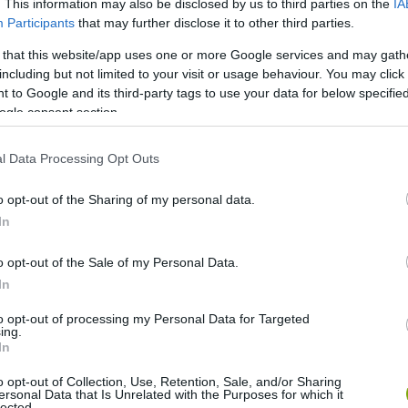
. This information may also be disclosed by us to third parties on the
IA
Participants
that may further disclose it to other third parties.
 that this website/app uses one or more Google services and may gath
including but not limited to your visit or usage behaviour. You may click 
 to Google and its third-party tags to use your data for below specifi
ogle consent section.
l Data Processing Opt Outs
o opt-out of the Sharing of my personal data.
In
o opt-out of the Sale of my Personal Data.
In
to opt-out of processing my Personal Data for Targeted
ing.
In
tánanéztek a szépségnek és kiderült, hogy a rovar a
búak közé tartozó, az imádkozó sáskákkal rokon tüskés
o opt-out of Collection, Use, Retention, Sale, and/or Sharing
ersonal Data that Is Unrelated with the Purposes for which it
lected.