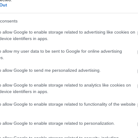
Out
életesen tudnak rejtőzködni,
consents
 a színes virágmanó pedig
o allow Google to enable storage related to advertising like cookies on
est, mint egy virág.
evice identifiers in apps.
o allow my user data to be sent to Google for online advertising
s.
to allow Google to send me personalized advertising.
o allow Google to enable storage related to analytics like cookies on
evice identifiers in apps.
o allow Google to enable storage related to functionality of the website
o allow Google to enable storage related to personalization.
o allow Google to enable storage related to security, including