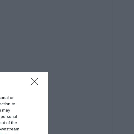
sonal or
ection to
ou may
 personal
out of the
 downstream