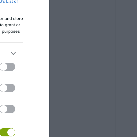
B’s List of
er and store
to grant or
ed purposes