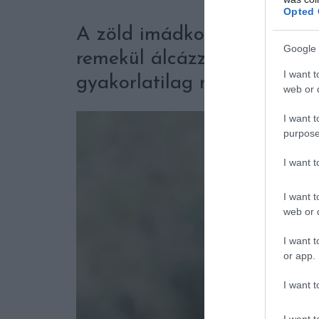
Opted 
A zöld imádkozó sáskák tök
Google 
remekül álcázzák magukat,
I want t
gyakorlatilag maga is úgy f
web or d
I want t
purpose
I want 
I want t
web or d
I want t
or app.
I want t
I want t