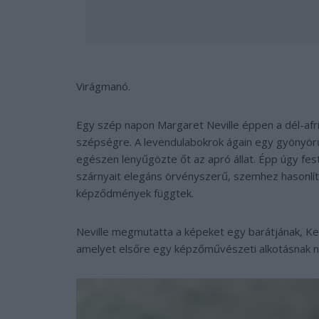
Virágmanó.
Egy szép napon Margaret Neville éppen a dél-afrik
szépségre. A levendulabokrok ágain egy gyönyörű
egészen lenyűgözte őt az apró állat. Épp úgy fes
szárnyait elegáns örvényszerű, szemhez hasonlító 
képződmények függtek.
Neville megmutatta a képeket egy barátjának, Kerr
amelyet elsőre egy képzőművészeti alkotásnak n