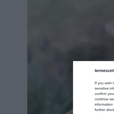
termeszet
If you wish 
sensitive in
confirm you
continue se
information 
further disc