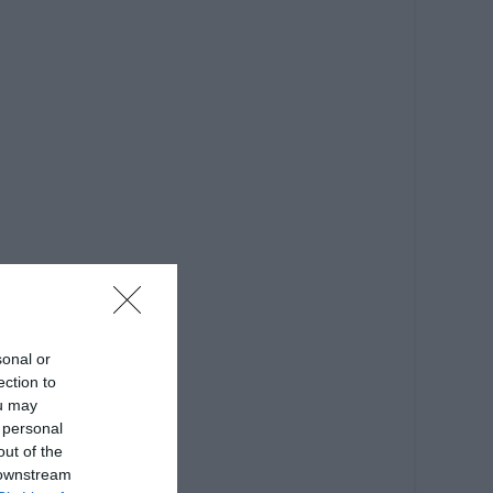
sonal or
ection to
ou may
 personal
out of the
 downstream