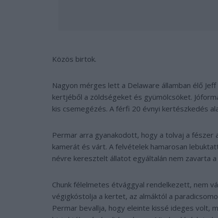
Közös birtok.
Nagyon mérges lett a Delaware államban élő Jeff P
kertjéből a zöldségeket és gyümölcsöket. Jóformá
kis csemegézés. A férfi 20 évnyi kertészkedés ala
Permar arra gyanakodott, hogy a tolvaj a fészer
kamerát és várt. A felvételek hamarosan lebuktat
névre keresztelt állatot egyáltalán nem zavarta a
Chunk félelmetes étvággyal rendelkezett, nem vál
végigkóstolja a kertet, az almáktól a paradicsomo
Permar bevallja, hogy eleinte kissé ideges volt, 