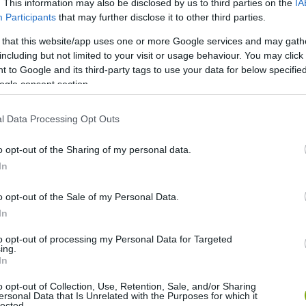
. This information may also be disclosed by us to third parties on the
IA
mar akcióba lépett. Meglepetést készített számukra: két kis
Participants
that may further disclose it to other third parties.
állatok reakcióját. Minden nap azt leste, hogy mikor érkeznek
 that this website/app uses one or more Google services and may gath
including but not limited to your visit or usage behaviour. You may click 
 to Google and its third-party tags to use your data for below specifi
A két kis állat kitörő örömmel vetette rá magát a saját
ogle consent section.
lt, most már 5 mormota lakik a kertben, egész birodalmat
l Data Processing Opt Outs
ott Chunknak
, hogy mások is bepillanthassanak a mormoták
o opt-out of the Sharing of my personal data.
, én csak építettem rá egy kertet.” – fogalmazott a férfi.
In
o opt-out of the Sale of my Personal Data.
In
to opt-out of processing my Personal Data for Targeted
ing.
In
o opt-out of Collection, Use, Retention, Sale, and/or Sharing
ersonal Data that Is Unrelated with the Purposes for which it
lected.