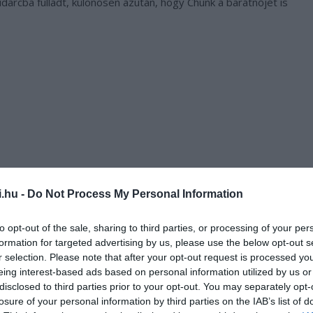
udarcba fulladt, különösen azután, hogy Chunk a barátnőjét is
i.hu -
Do Not Process My Personal Information
to opt-out of the sale, sharing to third parties, or processing of your per
formation for targeted advertising by us, please use the below opt-out s
r selection. Please note that after your opt-out request is processed y
túlélni, nem bosszantásból fal fel mindent. Ezért az az ötlete
eing interest-based ads based on personal information utilized by us or
nak.
disclosed to third parties prior to your opt-out. You may separately opt-
losure of your personal information by third parties on the IAB’s list of