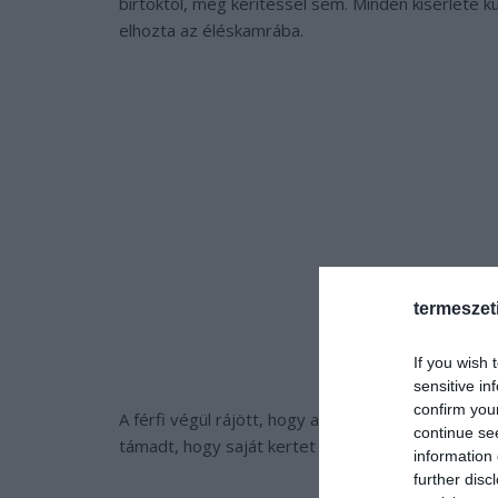
birtoktól, még kerítéssel sem. Minden kísérlete k
elhozta az éléskamrába.
termeszet
If you wish 
sensitive in
confirm you
A férfi végül rájött, hogy az állat csak megpróbál 
continue se
támadt, hogy saját kertet készít az éhenkórászok
information 
further disc