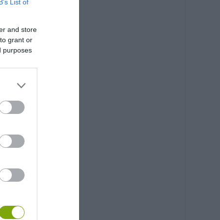
B’s List of
er and store
to grant or
ed purposes