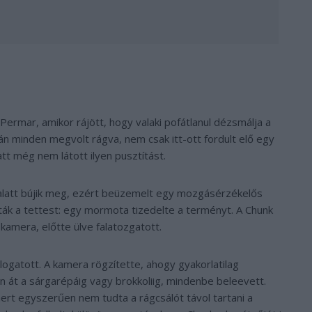
ermar, amikor rájött, hogy valaki pofátlanul dézsmálja a
n minden megvolt rágva, nem csak itt-ott fordult elő egy
tt még nem látott ilyen pusztítást.
 alatt bújik meg, ezért beüzemelt egy mozgásérzékelős
ták a tettest: egy mormota tizedelte a terményt. A Chunk
 kamera, előtte ülve falatozgatott.
ogatott. A kamera rögzítette, ahogy gyakorlatilag
n át a sárgarépáig vagy brokkoliig, mindenbe beleevett.
mert egyszerűen nem tudta a rágcsálót távol tartani a