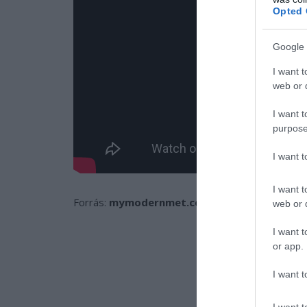
Opted 
Google 
I want t
web or d
I want t
purpose
I want 
I want t
Forrás:
mymodernmet.com
web or d
I want t
or app.
I want t
I want t