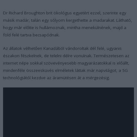
Dr Richard Broughton brit ökológus egyetért ezzel, szerinte egy
másik madár, talán egy sólyom kergethette a madarakat. Látható,
hogy már előtte is hullámoznak, mintha menekülnének, majd a
föld felé tartva becsapódnak.
Az állatok vélhetően Kanadából vándoroltak dél felé, ugyanis
északon fészkelnek, de telelni délre vonulnak. Természetesen az
internet népe sokkal szövevényesebb magyarázatokkal is előállt,
mindenféle összeesküvés elméletek láttak már napvilágot, a 5G
technológiától kezdve az áramütésen át a mérgezésig.