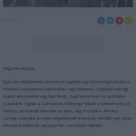
2022-02-19
Végzetes hajsza.
Egészen döbbenetes eseményt rögzített egy biztonsági kamera a
mexikói Cuauhtémoc városában: egy hatalmas sárgafejű csiröge
csapat ereszkedett egy ház felett, majd keményen az aszfaltba
csapódott. Ugyan a szárnyasok többsége felkelt a baleset után, jó
néhány ott maradt elterülve az úton, alig mozdulva. Néhány
csiröge számára az esés végzetesnek bizonyult. Később egy olyan
felvétel is előkerült, amelyen kb. száz tetem látható.