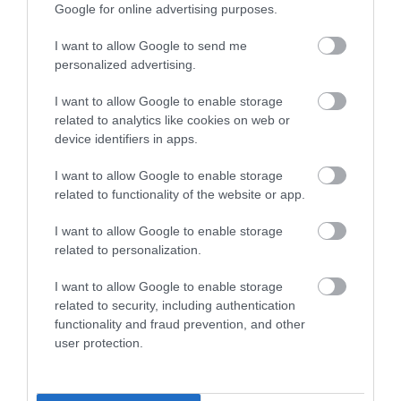
Google for online advertising purposes.
HINNI MAGUNKAT
RENDESEN
2026-07-30
2026-07-28
I want to allow Google to send me
personalized advertising.
I want to allow Google to enable storage
related to analytics like cookies on web or
device identifiers in apps.
I want to allow Google to enable storage
related to functionality of the website or app.
I want to allow Google to enable storage
related to personalization.
A VADKAMERA EDDIG NÉZETT,
AZ AI NEMCSAK KÉPEKET
I want to allow Google to enable storage
MOST MÁR GONDOLKODNI IS
RAJZOL: REJTETT
related to security, including authentication
PRÓBÁL: ÍGY SEGÍTHETI AZ AI
KIHALÁSOKAT IS
functionality and fraud prevention, and other
A VADÁLLATOK VÉDELMÉT
LELEPLEZHET A
user protection.
TERMÉSZETVÉDELEMBEN
2026-07-27
2026-07-15