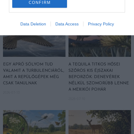
CONFIRM
Data Deletion
Data Access
Privacy Policy
EGY APRÓ SÓLYOM TUD
A TEQUILA TITKOS HŐSEI
VALAMIT A TURBULENCIÁRÓL,
SZŐRÖS KIS ÉJSZAKAI
AMIT A REPÜLŐGÉPEK MÉG
BEPORZÓK: DENEVÉREK
CSAK TANULNAK
NÉLKÜL SZOMORÚBB LENNE
A MEXIKÓI POHÁR
2026-07-13
2026-07-10