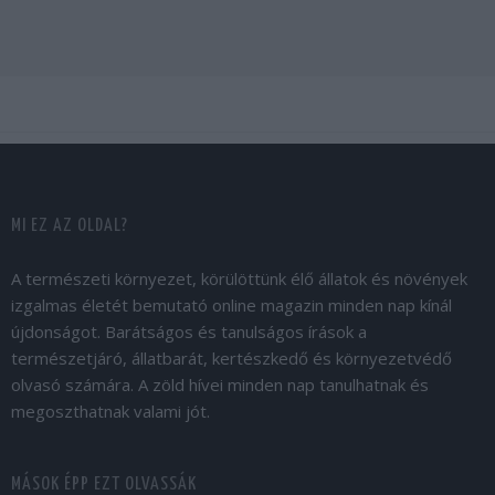
MI EZ AZ OLDAL?
A természeti környezet, körülöttünk élő állatok és növények
izgalmas életét bemutató online magazin minden nap kínál
újdonságot. Barátságos és tanulságos írások a
természetjáró, állatbarát, kertészkedő és környezetvédő
olvasó számára. A zöld hívei minden nap tanulhatnak és
megoszthatnak valami jót.
MÁSOK ÉPP EZT OLVASSÁK