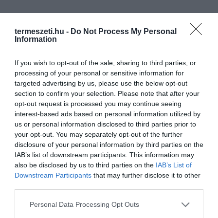
KÖVETKEZŐ CIKK
termeszeti.hu -
Do Not Process My Personal
ÍRORSZÁG LEGIDŐSEBB KUTYÁJA EGY 26 ÉVES BORDER
Information
COLLIE, SKIPPY
If you wish to opt-out of the sale, sharing to third parties, or
processing of your personal or sensitive information for
targeted advertising by us, please use the below opt-out
HASONLÓ ÉRDEKESSÉGEK
section to confirm your selection. Please note that after your
opt-out request is processed you may continue seeing
interest-based ads based on personal information utilized by
us or personal information disclosed to third parties prior to
your opt-out. You may separately opt-out of the further
disclosure of your personal information by third parties on the
IAB’s list of downstream participants. This information may
also be disclosed by us to third parties on the
IAB’s List of
Downstream Participants
that may further disclose it to other
third parties.
Please note that this website/app uses one or more Google
Personal Data Processing Opt Outs
services and may gather and store information including but
HŐKUPOLA MAGYARORSZÁG
NEM CSAK A RITKASÁGOK