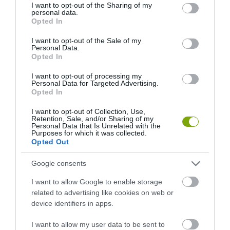
not limited to your visit or usage behaviour. You may click to
I want to opt-out of the Sharing of my
FELETT: MI EZ A LÁTHATATLAN
BAJBAN VANNAK: A
personal data.
grant or deny consent to Google and its third-party tags to
FEDŐ, ÉS MI TÖRTÉNIK
HÉTKÖZNAPI MADARAK ÉS
Opted In
use your data for below specified purposes in below Google
ALATTA A TERMÉSZETTEL?
PILLANGÓK CSENDES
consent section.
ELTŰNÉSE A NAGYOBB
I want to opt-out of the Sale of my
2026-08-03
Personal Data.
VÉSZJEL
Opted In
2026-08-03
I want to opt-out of processing my
Personal Data for Targeted Advertising.
Opted In
I want to opt-out of Collection, Use,
Retention, Sale, and/or Sharing of my
Personal Data that Is Unrelated with the
Purposes for which it was collected.
Opted Out
Google consents
I want to allow Google to enable storage
related to advertising like cookies on web or
A TUDÓSOK 262 ÚJ FAJT
ÖTVEN ÉVIG ROSSZ NÉVEN
device identifiers in apps.
NEVEZTEK MEG, ÉS A FÖLD
LAPULT EGY KARDFOGÚ
MEGINT FINOMAN JELEZTE:
MACSKA LELETE – AZTÁN
I want to allow my user data to be sent to
KORAI MÉG MINDENTUDÓNAK
VALAKI VÉGRE RÁNÉZETT