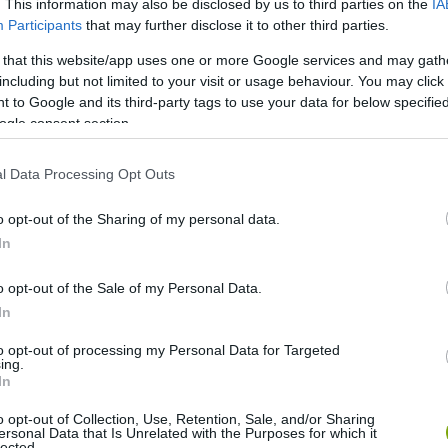
. This information may also be disclosed by us to third parties on the
IA
Participants
that may further disclose it to other third parties.
 that this website/app uses one or more Google services and may gath
including but not limited to your visit or usage behaviour. You may click 
y pontos koráról, a családtagok közül többen is
 to Google and its third-party tags to use your data for below specifi
lyök a kutya. Az egyik szomszédban még az is élénken él,
ogle consent section.
ppy már gyakran ugatta, kergette az autóját.
l Data Processing Opt Outs
, Fergus Sweeney tette fel a Twitterre. ‘Ez a szomszédom,
rekorder kutyára. A szívet melengető történet azóta bejárta a
o opt-out of the Sharing of my personal data.
In
o opt-out of the Sale of my Personal Data.
Skippy chasing his car when he moved into the area some 20
In
rom September 2021. This was him this morning
to opt-out of processing my Personal Data for Targeted
ing.
In
 15, 2022
o opt-out of Collection, Use, Retention, Sale, and/or Sharing
ersonal Data that Is Unrelated with the Purposes for which it
lected.