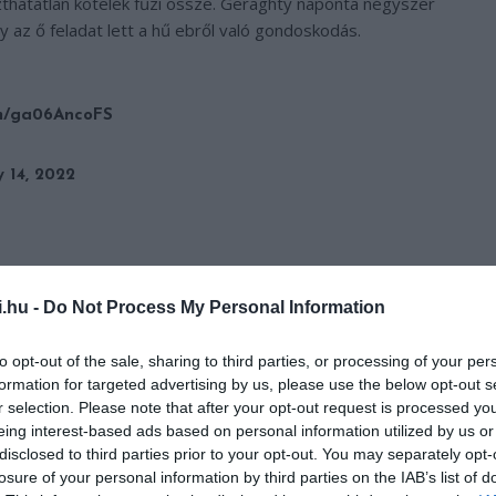
zthatatlan kötelék fűzi össze. Geraghty naponta négyszer
y az ő feladat lett a hű ebről való gondoskodás.
om/ga06AncoFS
 14, 2022
i.hu -
Do Not Process My Personal Information
to opt-out of the sale, sharing to third parties, or processing of your per
formation for targeted advertising by us, please use the below opt-out s
r selection. Please note that after your opt-out request is processed y
eing interest-based ads based on personal information utilized by us or
disclosed to third parties prior to your opt-out. You may separately opt-
losure of your personal information by third parties on the IAB’s list of