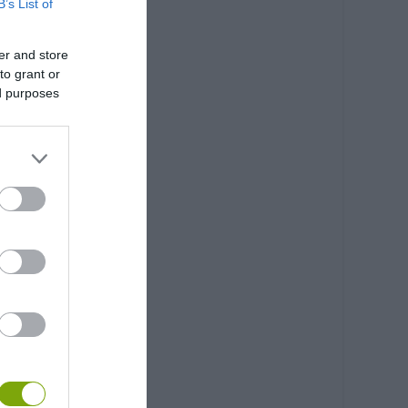
B’s List of
er and store
to grant or
ed purposes