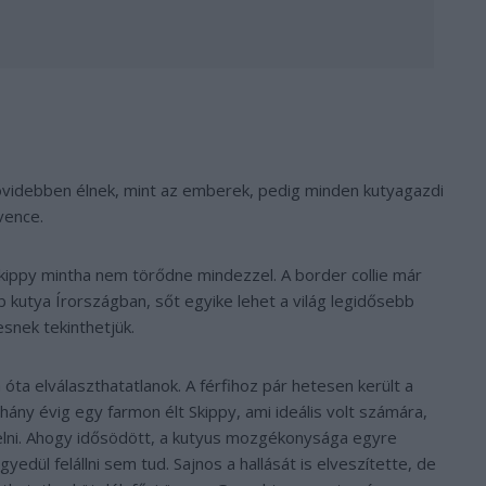
rövidebben élnek, mint az emberek, pedig minden kutyagazdi
vence.
kippy mintha nem törődne mindezzel. A border collie már
bb kutya Írországban, sőt egyike lehet a világ legidősebb
snek tekinthetjük.
ta elválaszthatatlanok. A férfihoz pár hetesen került a
hány évig egy farmon élt Skippy, ami ideális volt számára,
relni. Ahogy idősödött, a kutyus mozgékonysága egyre
edül felállni sem tud. Sajnos a hallását is elveszítette, de