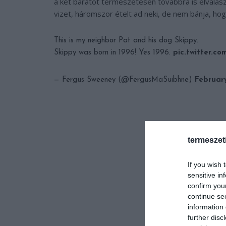
a két barátot természetesen továbbra is elválas
vizet, háromszor ételt ad neki, de nem bánja, hog
This is my neighbor Pat and his dog Skippy.
Skippy was born in 1996! Yes 1996.
pic.twitter.c
— Fergus Sweeney (@FergusMaSuibhne)
February
termeszet
If you wish 
sensitive in
confirm you
continue se
information 
further disc