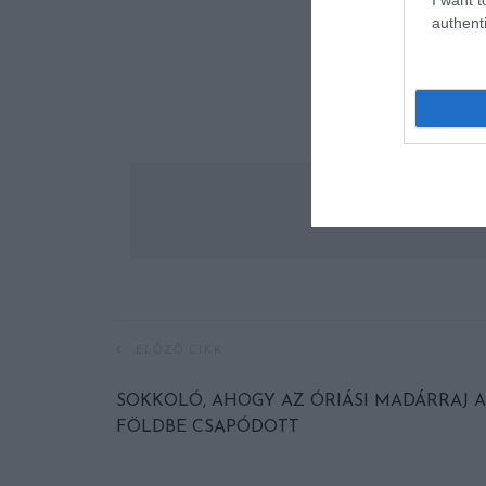
authenti
ELŐZŐ CIKK
SOKKOLÓ, AHOGY AZ ÓRIÁSI MADÁRRAJ A
FÖLDBE CSAPÓDOTT