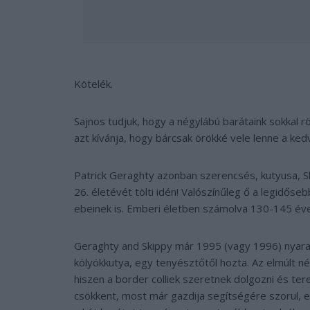
Kötelék.
Sajnos tudjuk, hogy a négylábú barátaink sokkal 
azt kívánja, hogy bárcsak örökké vele lenne a ked
Patrick Geraghty azonban szerencsés, kutyusa, S
26. életévét tölti idén! Valószínűleg ő a legidőse
ebeinek is. Emberi életben számolva 130-145 éve
Geraghty and Skippy már 1995 (vagy 1996) nyara ó
kölyökkutya, egy tenyésztőtől hozta. Az elmúlt né
hiszen a border colliek szeretnek dolgozni és te
csökkent, most már gazdija segítségére szorul, egy