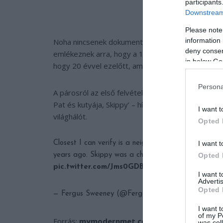
participants
Downstream 
Please note
information 
Noha nincsenek dokumentumok, feljegyzések Skipp
deny consent
emlékeznek arra, hogy a 1990-es években volt kö
in below Go
hogy 20 évvel ezelőtt, amikor ő odaköltözött, Ski
Persona
A párosról az első felvételt egy másik szomszéd
Pat és kutyája, Skippy’ – hívta fel a figyelmet a 
I want t
világhálót.
Opted 
I want t
Closest I can verify is a neighbour who remembers 
Opted 
years ago. Skippy was a chaser . That picture is f
pic.twitter.com/Jms0GDB8UL
I want 
Advertis
Opted 
— Fergus Sweeney (@FergusMaSuibhne)
February
I want t
of my P
Forrás:
mymodernmet.com
was col