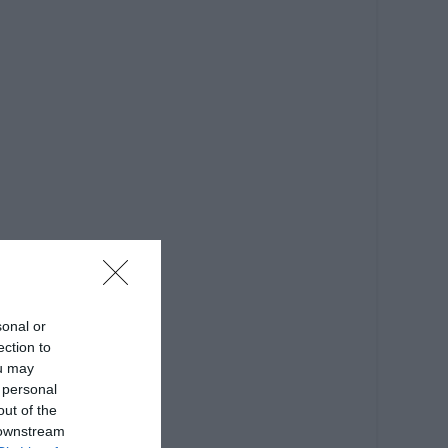
sonal or
ection to
ou may
 personal
out of the
 downstream