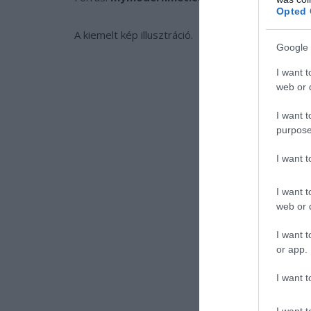
Opted 
A kiemelt kép illusztráció.
Google 
I want t
web or d
I want t
purpose
I want 
I want t
web or d
I want t
or app.
I want t
I want t