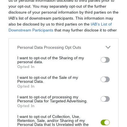
us or personal information disclosed to third parties prior to
your opt-out. You may separately opt-out of the further
disclosure of your personal information by third parties on the
IAB’s list of downstream participants. This information may
also be disclosed by us to third parties on the
IAB’s List of
Downstream Participants
that may further disclose it to other
third parties.
Please note that this website/app uses one or more Google
Personal Data Processing Opt Outs
services and may gather and store information including but
not limited to your visit or usage behaviour. You may click to
I want to opt-out of the Sharing of my
personal data.
grant or deny consent to Google and its third-party tags to
EGY ELSÜLLYEDT HAJÓ
NEM MINDENKI MENEKÜLT
Opted In
use your data for below specified purposes in below Google
TEXTILJEI ÚJRA ÖSSZEÁLLTAK:
POMPEJIBEN: LEHET, HOGY
consent section.
I want to opt-out of the Sale of my
A RUHA, AMELY TÚLÉLTE A
EGY ORVOS A VÉGSŐKIG
Personal Data.
TENGERT
SEGÍTENI PRÓBÁLT
Opted In
2026-06-29
2026-06-23
I want to opt-out of processing my
Personal Data for Targeted Advertising.
Opted In
I want to opt-out of Collection, Use,
Retention, Sale, and/or Sharing of my
Personal Data that Is Unrelated with the