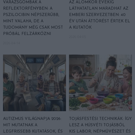
VARÁZSGOMBÁK A
AZ ÁLOMKÓR ÉVEKIG
REFLEKTORFÉNYBEN: A
LÁTHATATLAN MARADHAT AZ
PSZILOCIBIN NÉPSZERŰBB,
EMBERI SZERVEZETBEN: 40
MINT VALAHA, DE A
ÉV UTÁN ÁTTÖRÉST ÉRTEK EL
TUDOMÁNY MÉG CSAK MOST
A KUTATÓK
PRÓBÁL FELZÁRKÓZNI
2026-04-05
2026-04-14
AUTIZMUS VILÁGNAPJA 2026:
TOJÁSFESTÉSI TECHNIKÁK: ÍGY
MIT MUTATNAK A
LESZ A HÚSVÉTI TOJÁSBÓL
LEGFRISSEBB KUTATÁSOK, ÉS
KIS LABOR, NÉPMŰVÉSZET ÉS