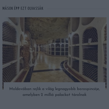
MÁSOK ÉPP EZT OLVASSÁK
Moldovában rejlik a világ legnagyobb borospincéje,
amelyben 2 millió palackot tárolnak