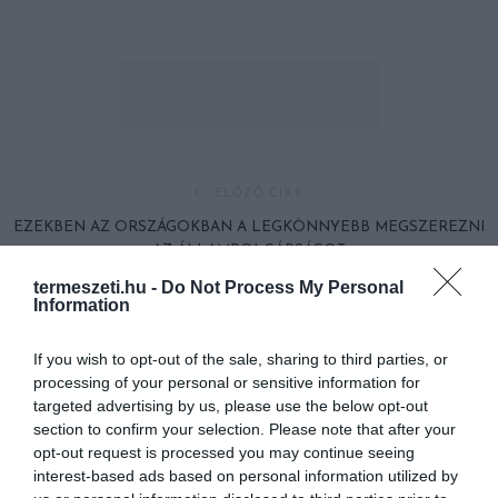
ELŐZŐ CIKK
EZEKBEN AZ ORSZÁGOKBAN A LEGKÖNNYEBB MEGSZEREZNI
AZ ÁLLAMPOLGÁRSÁGOT
termeszeti.hu -
Do Not Process My Personal
Information
KÖVETKEZŐ CIKK
SOKKOLÓ, AHOGY AZ ÓRIÁSI MADÁRRAJ A FÖLDBE
If you wish to opt-out of the sale, sharing to third parties, or
CSAPÓDOTT
processing of your personal or sensitive information for
targeted advertising by us, please use the below opt-out
section to confirm your selection. Please note that after your
opt-out request is processed you may continue seeing
HASONLÓ ÉRDEKESSÉGEK
interest-based ads based on personal information utilized by