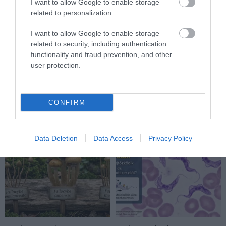
I want to allow Google to enable storage
related to personalization.
VÉGE LEHET A
AUDHD: AMIKOR AZ AUTIZMUS
I want to allow Google to enable storage
TRANSZPLANTÁCIÓS
ÉS AZ ADHD EGYÜTT
related to security, including authentication
VÁRÓLISTÁKNAK? A
EGÉSZEN MÁS ARCOT MUTAT
functionality and fraud prevention, and other
DISZNÓSZERVEK ÁTÍRHATJÁK
2026-04-21
user protection.
AZ ORVOSLÁS EGYIK
LEGKEGYETLENEBB
SZABÁLYÁT
CONFIRM
2026-04-22
Data Deletion
Data Access
Privacy Policy