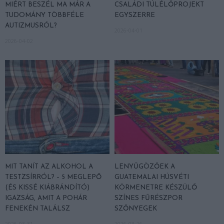
MIÉRT BESZÉL MA MÁR A
CSALÁDI TÚLÉLŐPROJEKT
TUDOMÁNY TÖBBFÉLE
EGYSZERRE
AUTIZMUSRÓL?
2026-04-01
2026-04-02
MIT TANÍT AZ ALKOHOL A
LENYŰGÖZŐEK A
TESTZSÍRRÓL? – 5 MEGLEPŐ
GUATEMALAI HÚSVÉTI
(ÉS KISSÉ KIÁBRÁNDÍTÓ)
KÖRMENETRE KÉSZÜLŐ
IGAZSÁG, AMIT A POHÁR
SZÍNES FŰRÉSZPOR
FENEKÉN TALÁLSZ
SZŐNYEGEK
2026-03-31
2026-03-26