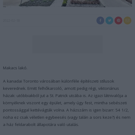
2022-02-18
Makacs lakó.
A kanadai Toronto városában különféle építészeti stílusok
keverednek. Emitt felhőkarcoló, amott pedig régi, viktoriánus
házak: utóbbiakból jut a St. Patrick utcába is. Az igazi látnivalója a
környéknek viszont egy épület, amely úgy fest, mintha sebészeti
pontossággal kettévágták volna. A házszám is igen bizarr: 54 1/2,
noha ez csak véletlen egybeesés (vagy talán a sors keze?) és nem
a ház feldarabolt állapotára való utalás.