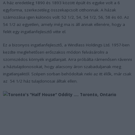
A ház eredetileg 1890 és 1893 között épült és egyike volt a 6
egyforma, szerkezetileg összekapcsolt otthonnak. A házak
számozása igen különös volt: 52 1/2, 54, 54 1/2, 56, 58 és 60. Az
54 1/2 az egyetlen, amely még ma is áll annak ellenére, hogy a
felét egy ingatlanfejlesztő vitte el.
Ez a bizonyos ingatlanfejlesztő, a Windlass Holdings Ltd. 1957-ben
kezdte meglehetősen erőszakos módon felvásárolni a
szomszédos környék ingatlanjait. Arra próbálta rámenősen rávenni
a háztulajdonosokat, hogy alacsony áron szabaduljanak meg
ingatlanjaiktól. Szépen sorban behódoltak neki az itt élők, már csak
az 54 1/2 ház tulajdonosai álltak ellen.