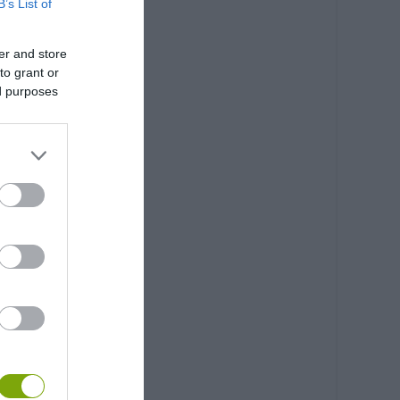
B’s List of
er and store
to grant or
ed purposes