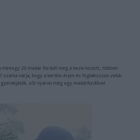
ta mintegy 20 madár fordult meg a kezei között, többen
 szarka várja, hogy a kertbe érjen és foglalkozzon velük.
ött gyerekjáték, sőt nyáron még egy madárfürdővel