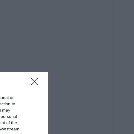
sonal or
ection to
ou may
 personal
out of the
 downstream