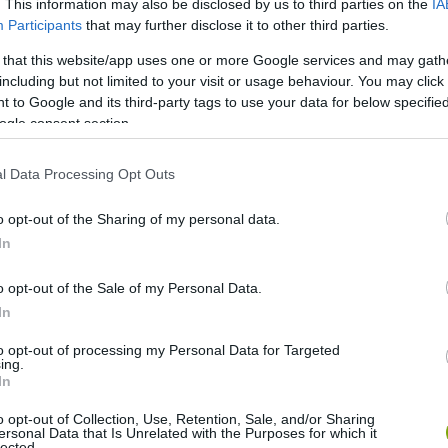
. This information may also be disclosed by us to third parties on the
IA
Participants
that may further disclose it to other third parties.
 that this website/app uses one or more Google services and may gath
including but not limited to your visit or usage behaviour. You may click 
 to Google and its third-party tags to use your data for below specifi
ogle consent section.
l Data Processing Opt Outs
zarkával barátkozott össze. Szerinte mindegyik állat saját
o opt-out of the Sharing of my personal data.
gányos farkas, cuki, illetve morcos is. A Geelong városának
In
sa szerint tavasszal sok fióka érkezik a vadasparkba,
lnek, és önállóan még nem tudnak repülni. Danielle ilyenkor
o opt-out of the Sale of my Personal Data.
In
to opt-out of processing my Personal Data for Targeted
ing.
In
o opt-out of Collection, Use, Retention, Sale, and/or Sharing
ersonal Data that Is Unrelated with the Purposes for which it
lected.