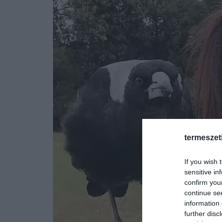
termeszet
If you wish 
sensitive in
confirm you
continue se
information 
further disc