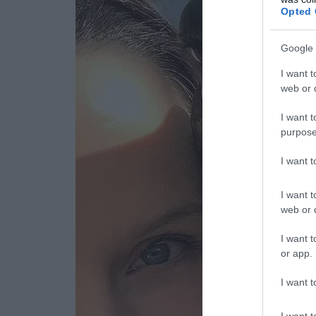
Opted 
Google 
I want t
web or d
I want t
purpose
I want 
I want t
web or d
I want t
or app.
I want t
I want t