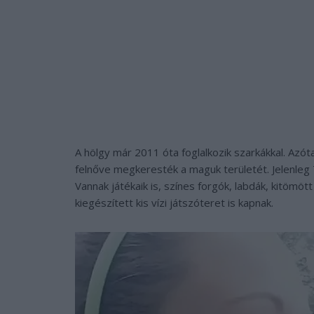
A hölgy már 2011 óta foglalkozik szarkákkal. Azó
felnőve megkeresték a maguk területét. Jelenleg 7
Vannak játékaik is, színes forgók, labdák, kitöm
kiegészített kis vízi játszóteret is kapnak.