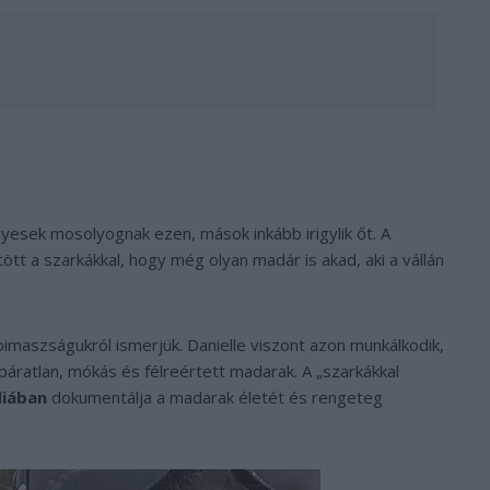
yesek mosolyognak ezen, mások inkább irigylik őt. A
ött a szarkákkal, hogy még olyan madár is akad, aki a vállán
pimaszságukról ismerjük. Danielle viszont azon munkálkodik,
páratlan, mókás és félreértett madarak. A „szarkákkal
diában
dokumentálja a madarak életét és rengeteg