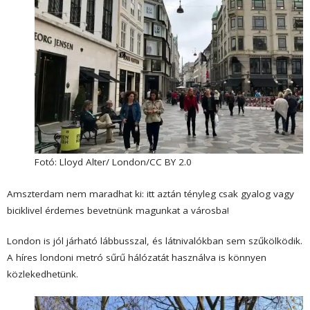
Fotó: Lloyd Alter/ London/CC BY 2.0
Amszterdam
nem maradhat ki: itt aztán tényleg csak gyalog vagy
biciklivel érdemes bevetnünk magunkat a városba!
London
is jól járható lábbusszal, és látnivalókban sem szűkölködik.
A híres londoni metró sűrű hálózatát használva is könnyen
közlekedhetünk.