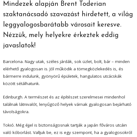
Mindezek alapján Brent Toderian
szaktanácsadó szavazást hirdetett, a világ
leggyalogosbarátabb városait keresve.
Nézzük, mely helyekre érkeztek eddig
javaslatok!
Barcelona.
Nagy utak, széles járdák, sok üzlet, bolt, bár – minden
elérhető gyalogosan is. Jól működik a tömegközlekedés is, és
bármerre indulunk, gyönyörű épületek, hangulatos utcácskák
között sétálhatunk.
Edinburgh.
A természet és az építészet szerelmesei mindenhol
találnak látnivalót, lenyűgöző helyek várnak gyalogosan bejárható
távolságokra.
Tokió.
Még éjjel is biztonságosnak tartják a japán főváros utcáin
való kóborlást. Valljuk be, ez is egy szempont, ha a gyalogosokról