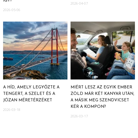
ÍGY?
2026-04-07
2026-05-06
A HÍD, AMELY LEGYŐZTE A
MIÉRT LESZ AZ EGYIK EMBER
TENGERT, A SZELET ÉS A
ZÖLD MÁR KÉT KANYAR UTÁN,
JÓZAN MÉRETÉRZÉKET
A MÁSIK MEG SZENDVICSET
KÉR A KOMPON?
2026-03-18
2026-03-17