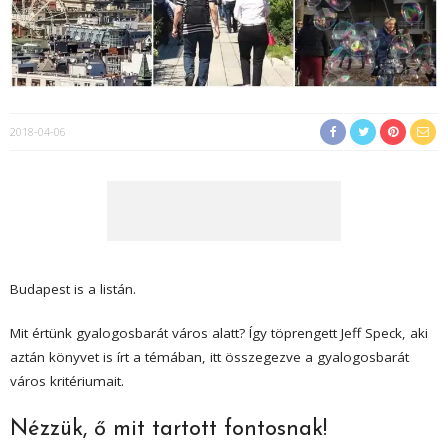
2018-04-06
Budapest is a listán.
Mit értünk gyalogosbarát város alatt? Így töprengett Jeff Speck, aki
aztán könyvet is írt a témában, itt összegezve a gyalogosbarát
város kritériumait.
Nézzük, ő mit tartott fontosnak!