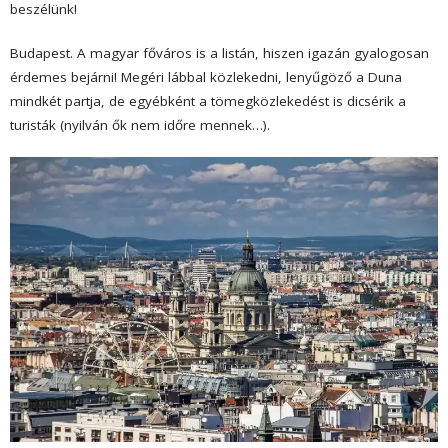
beszélünk!
Budapest.
A magyar főváros is a listán, hiszen igazán gyalogosan
érdemes bejárni! Megéri lábbal közlekedni, lenyűgöző a Duna
mindkét partja, de egyébként a tömegközlekedést is dicsérik a
turisták (nyilván ők nem időre mennek…).