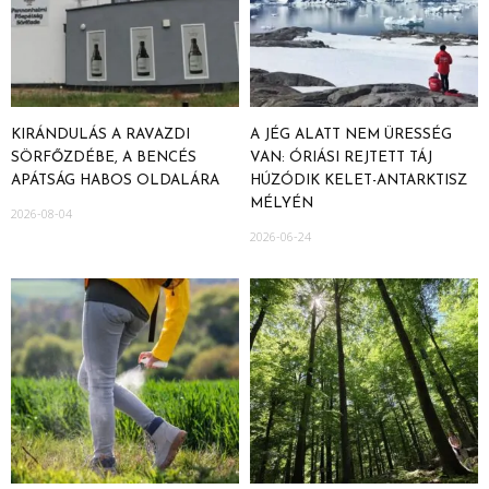
KIRÁNDULÁS A RAVAZDI
A JÉG ALATT NEM ÜRESSÉG
SÖRFŐZDÉBE, A BENCÉS
VAN: ÓRIÁSI REJTETT TÁJ
APÁTSÁG HABOS OLDALÁRA
HÚZÓDIK KELET-ANTARKTISZ
MÉLYÉN
2026-08-04
2026-06-24