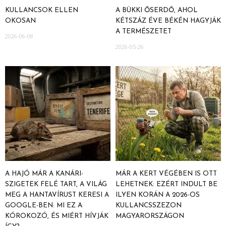
KULLANCSOK ELLEN
A BÜKKI ŐSERDŐ, AHOL
OKOSAN
KÉTSZÁZ ÉVE BÉKÉN HAGYJÁK
A TERMÉSZETET
2026-06-08
2026-05-26
A HAJÓ MÁR A KANÁRI-
MÁR A KERT VÉGÉBEN IS OTT
SZIGETEK FELÉ TART, A VILÁG
LEHETNEK: EZÉRT INDULT BE
MEG A HANTAVÍRUST KERESI A
ILYEN KORÁN A 2026-OS
GOOGLE-BEN: MI EZ A
KULLANCSSZEZON
KÓROKOZÓ, ÉS MIÉRT HÍVJÁK
MAGYARORSZÁGON