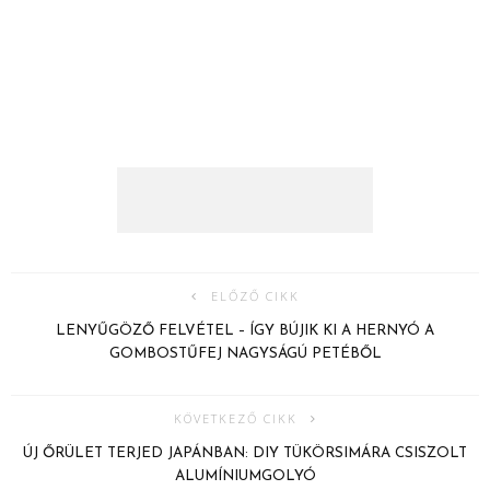
ELŐZŐ CIKK
LENYŰGÖZŐ FELVÉTEL – ÍGY BÚJIK KI A HERNYÓ A
GOMBOSTŰFEJ NAGYSÁGÚ PETÉBŐL
KÖVETKEZŐ CIKK
ÚJ ŐRÜLET TERJED JAPÁNBAN: DIY TÜKÖRSIMÁRA CSISZOLT
ALUMÍNIUMGOLYÓ