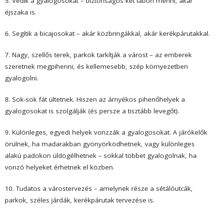
5. Védik a gyalogosokat – biztonságos két lábon menni, akár
éjszaka is.
6. Segítik a bicajosokat – akár közbringákkal, akár kerékpárutakkal.
7. Nagy, szellős terek, parkok tarkítják a várost – az emberek
szeretnek megpihenni, és kellemesebb, szép környezetben
gyalogolni.
8. Sok-sok fát ültetnek. Hiszen az árnyékos pihenőhelyek a
gyalogosokat is szolgálják (és persze a tisztább levegőt).
9. Különleges, egyedi helyek vonzzák a gyalogosokat. A járókelők
örülnek, ha madarakban gyönyörködhetnek, vagy különleges
alakú padokon üldögélhetnek – sokkal többet gyalogolnak, ha
vonzó helyeket érhetnek el közben.
10. Tudatos a várostervezés – amelynek része a sétálóutcák,
parkok, széles járdák, kerékpárutak tervezése is.