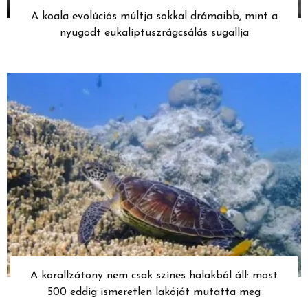
A koala evolúciós múltja sokkal drámaibb, mint a
nyugodt eukaliptuszrágcsálás sugallja
A korallzátony nem csak színes halakból áll: most
500 eddig ismeretlen lakóját mutatta meg