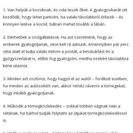
1. Van helyük a kocsiknak, és oda teszik őket. A gyalogosbarát ott
kezdődik, hogy lehet parkolni, ha valaki távolabbról érkezik – és
könnyen letéve a kocsit, bátran mehet tovább a lábán.
2. Elérhetőek a szolgáltatások. Ha azt szeretnénk, hogy az
emberek gyalogoljanak, okot kell rá adnunk. Amennyiben pár perc
séta alatt el tudja valaki intézni a postát, a bevásárlást és a
gyógyszertárat is, előbb fog gyalogolni, mintha ezekért távolabbra
kéne utaznia.
3. Minden azt ösztönzi, hogy hagyd el az autót – fordított esetben,
ha minden az autósokért van, akkor nehéz rávenni a tömegeket,
hogy inkább gyalogoljanak.
4. Működik a tömegközlekedés – sokkal többen vágnak neki a
sétának, ha bárhol tudják folytatni az útjukat tömegközlekedéssel
is.