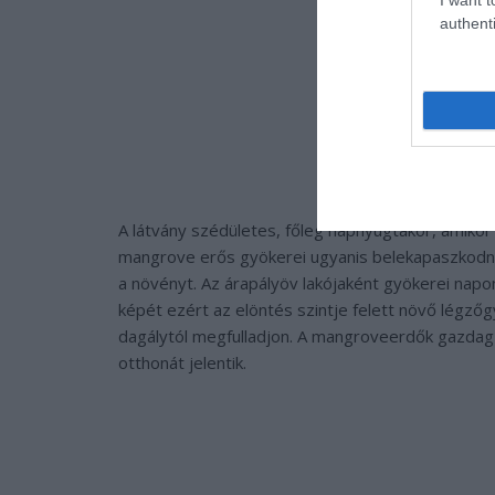
authenti
A látvány szédületes, főleg napnyugtakor, amikor 
mangrove erős gyökerei ugyanis belekapaszkodnak
a növényt. Az árapályöv lakójaként gyökerei napon
képét ezért az elöntés szintje felett növő légző
dagálytól megfulladjon. A mangroveerdők gazdag é
otthonát jelentik.