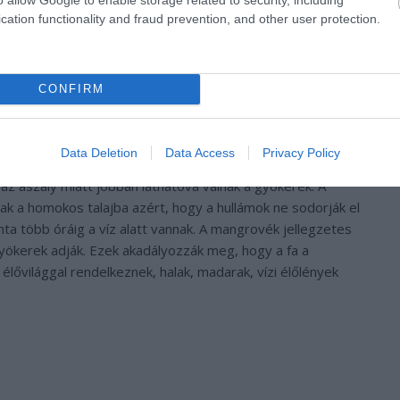
cation functionality and fraud prevention, and other user protection.
CONFIRM
Data Deletion
Data Access
Privacy Policy
az aszály miatt jobban láthatóvá válnak a gyökerek. A
 a homokos talajba azért, hogy a hullámok ne sodorják el
ta több óráig a víz alatt vannak. A mangrovék jellegzetes
gyökerek adják. Ezek akadályozzák meg, hogy a fa a
lővilággal rendelkeznek, halak, madarak, vízi élőlények