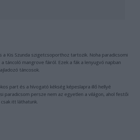
is a Kis Szunda szigetcsoporthoz tartozik. Noha paradicsomi
 a táncoló mangrove fáiról. Ezek a fák a lenyugvó napban
ajladozó táncosok.
kos part és a hívogató kékség képeslapra illő hellyé
pusi paradicsom persze nem az egyetlen a világon, ahol festői
csak itt láthatunk.