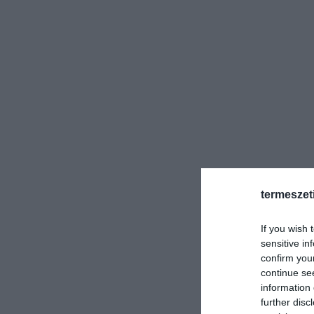
termeszet
If you wish 
sensitive in
confirm you
continue se
information 
further disc