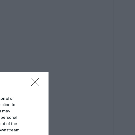
sonal or
ection to
ou may
 personal
out of the
 downstream