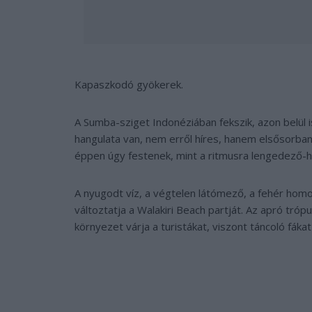
Kapaszkodó gyökerek.
A Sumba-sziget Indonéziában fekszik, azon belül 
hangulata van, nem erről híres, hanem elsősorban
éppen úgy festenek, mint a ritmusra lengedező-h
A nyugodt víz, a végtelen látómező, a fehér homo
változtatja a Walakiri Beach partját. Az apró tró
környezet várja a turistákat, viszont táncoló fákat 