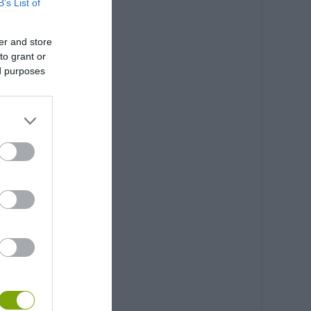
B’s List of
er and store
to grant or
ed purposes