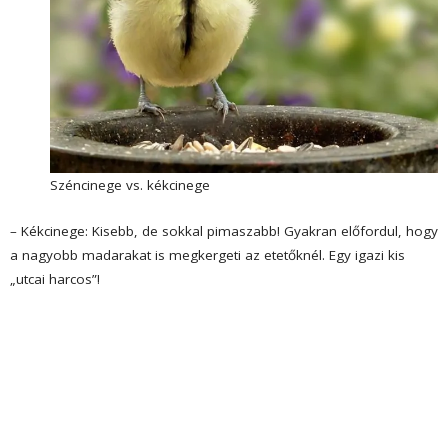
Széncinege vs. kékcinege
– Kékcinege: Kisebb, de sokkal pimaszabb! Gyakran előfordul, hogy
a nagyobb madarakat is megkergeti az etetőknél. Egy igazi kis
„utcai harcos”!