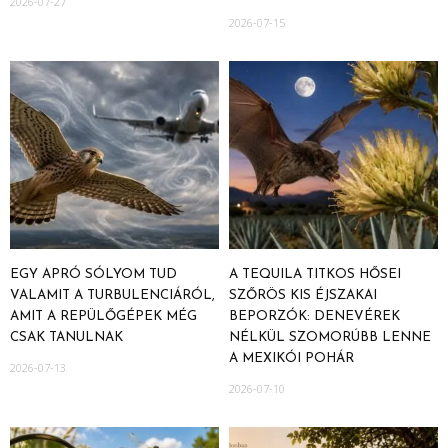
2026-07-27
2026-07-15
EGY APRÓ SÓLYOM TUD
A TEQUILA TITKOS HŐSEI
VALAMIT A TURBULENCIÁRÓL,
SZŐRÖS KIS ÉJSZAKAI
AMIT A REPÜLŐGÉPEK MÉG
BEPORZÓK: DENEVÉREK
CSAK TANULNAK
NÉLKÜL SZOMORÚBB LENNE
A MEXIKÓI POHÁR
2026-07-13
2026-07-10