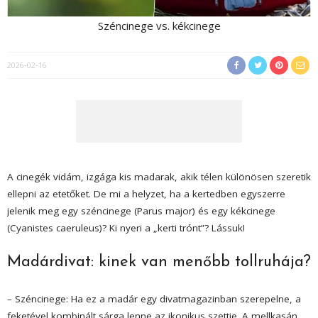
Széncinege vs. kékcinege
2026-02-16
A cinegék vidám, izgága kis madarak, akik télen különösen szeretik
ellepni az etetőket. De mi a helyzet, ha a kertedben egyszerre
jelenik meg egy széncinege (
Parus major
) és egy kékcinege
(
Cyanistes caeruleus
)? Ki nyeri a „kerti trónt”? Lássuk!
Madárdivat: kinek van menőbb tollruhája?
– Széncinege: Ha ez a madár egy divatmagazinban szerepelne, a
feketével kombinált sárga lenne az ikonikus szettje. A mellkasán