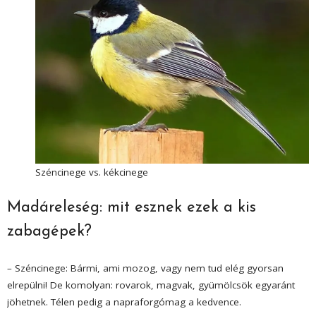
Széncinege vs. kékcinege
Madáreleség: mit esznek ezek a kis
zabagépek?
– Széncinege: Bármi, ami mozog, vagy nem tud elég gyorsan
elrepülni! De komolyan: rovarok, magvak, gyümölcsök egyaránt
jöhetnek. Télen pedig a napraforgómag a kedvence.