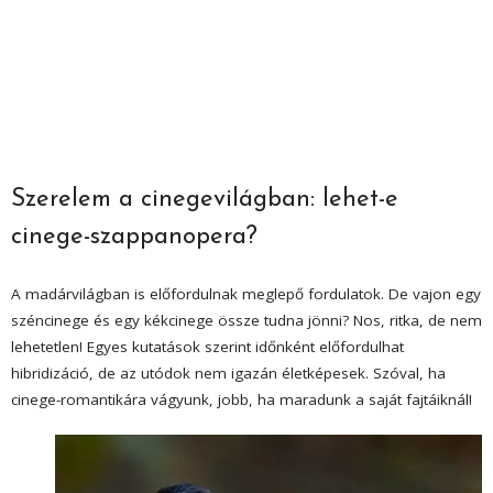
Szerelem a cinegevilágban: lehet-e
cinege-szappanopera?
A madárvilágban is előfordulnak meglepő fordulatok. De vajon egy
széncinege és egy kékcinege össze tudna jönni? Nos, ritka, de nem
lehetetlen! Egyes kutatások szerint időnként előfordulhat
hibridizáció, de az utódok nem igazán életképesek. Szóval, ha
cinege-romantikára vágyunk, jobb, ha maradunk a saját fajtáiknál!