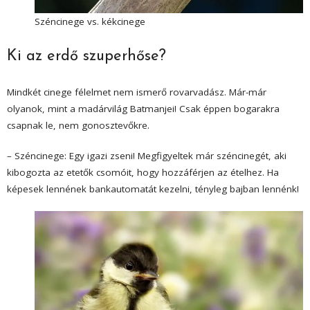
Széncinege vs. kékcinege
Ki az erdő szuperhőse?
Mindkét cinege félelmet nem ismerő rovarvadász. Már-már
olyanok, mint a madárvilág Batmanjei! Csak éppen bogarakra
csapnak le, nem gonosztevőkre.
– Széncinege: Egy igazi zseni! Megfigyeltek már széncinegét, aki
kibogozta az etetők csomóit, hogy hozzáférjen az ételhez. Ha
képesek lennének bankautomatát kezelni, tényleg bajban lennénk!