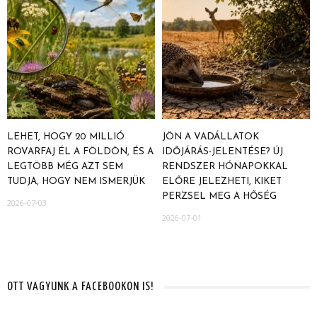
LEHET, HOGY 20 MILLIÓ
JÖN A VADÁLLATOK
ROVARFAJ ÉL A FÖLDÖN, ÉS A
IDŐJÁRÁS-JELENTÉSE? ÚJ
LEGTÖBB MÉG AZT SEM
RENDSZER HÓNAPOKKAL
TUDJA, HOGY NEM ISMERJÜK
ELŐRE JELEZHETI, KIKET
PERZSEL MEG A HŐSÉG
2026-07-03
2026-07-01
OTT VAGYUNK A FACEBOOKON IS!