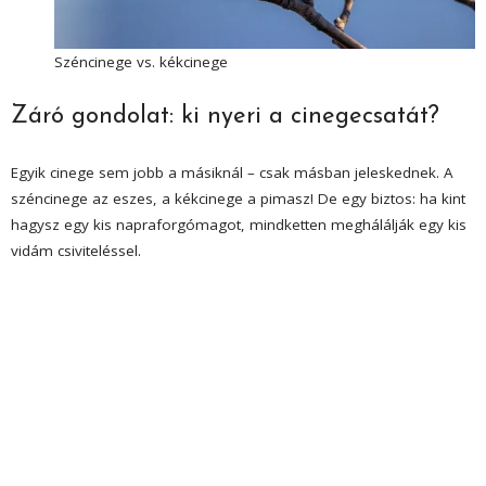
Széncinege vs. kékcinege
Záró gondolat: ki nyeri a cinegecsatát?
Egyik cinege sem jobb a másiknál – csak másban jeleskednek. A
széncinege az eszes, a kékcinege a pimasz! De egy biztos: ha kint
hagysz egy kis napraforgómagot, mindketten meghálálják egy kis
vidám csiviteléssel.