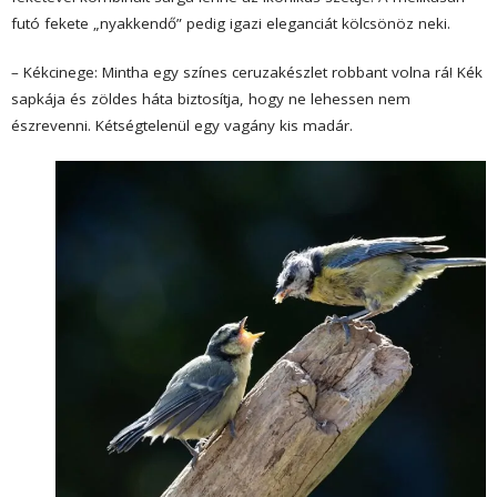
futó fekete „nyakkendő” pedig igazi eleganciát kölcsönöz neki.
– Kékcinege: Mintha egy színes ceruzakészlet robbant volna rá! Kék
sapkája és zöldes háta biztosítja, hogy ne lehessen nem
észrevenni. Kétségtelenül egy vagány kis madár.