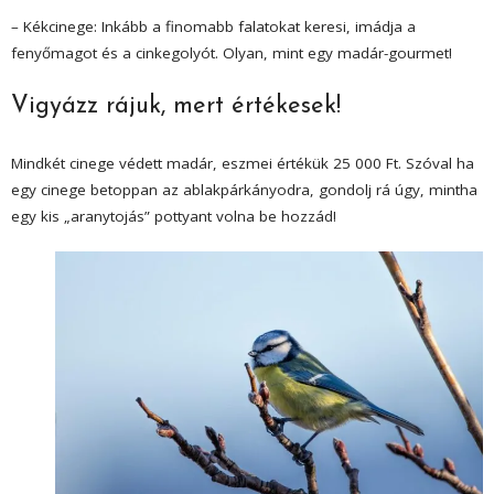
– Kékcinege: Inkább a finomabb falatokat keresi, imádja a
fenyőmagot és a cinkegolyót. Olyan, mint egy madár-gourmet!
Vigyázz rájuk, mert értékesek!
Mindkét cinege védett madár, eszmei értékük 25 000 Ft. Szóval ha
egy cinege betoppan az ablakpárkányodra, gondolj rá úgy, mintha
egy kis „aranytojás” pottyant volna be hozzád!