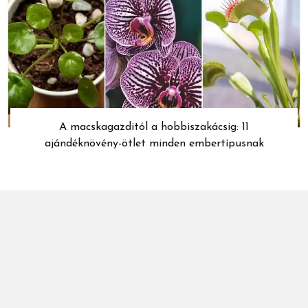
A macskagazditól a hobbiszakácsig: 11
ajándéknövény-ötlet minden embertípusnak