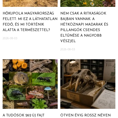
HŐKUPOLA MAGYARORSZÁG
NEM CSAK A RITKASÁGOK
FELETT: MI EZ A LÁTHATATLAN
BAJBAN VANNAK: A
FEDŐ, ÉS MI TÖRTÉNIK
HÉTKÖZNAPI MADARAK ÉS
ALATTA A TERMÉSZETTEL?
PILLANGÓK CSENDES
ELTŰNÉSE A NAGYOBB
2026-08-03
VÉSZJEL
2026-08-03
A TUDÓSOK 262 ÚJ FAJT
ÖTVEN ÉVIG ROSSZ NÉVEN