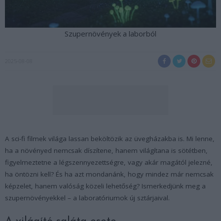
Szupernövények a laborból
2025-08-08
A sci-fi filmek világa lassan beköltözik az üvegházakba is. Mi lenne,
ha a növényed nemcsak díszítene, hanem világítana is sötétben,
figyelmeztetne a légszennyezettségre, vagy akár magától jelezné,
ha öntözni kell? És ha azt mondanánk, hogy mindez már nemcsak
képzelet, hanem valóság közeli lehetőség? Ismerkedjünk meg a
szupernövényekkel – a laboratóriumok új sztárjaival.