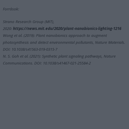
Források:
Strano Research Group (MIT),
2020:
https://news.mit.edu/2020/plant-nanobionics-lighting-1216
Wong et al. (2019): Plant nanobionics approach to augment
photosynthesis and detect environmental pollutants, Nature Materials.
DOI: 10.1038/s41563-019-0315-7
N. S. Goh et al. (2021): Synthetic plant signaling pathways, Nature
Communications. DOI: 10.1038/s41467-021-25584-2