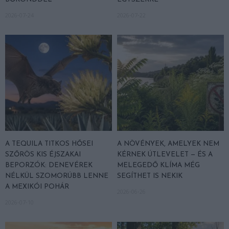
2026-07-24
2026-07-22
A TEQUILA TITKOS HŐSEI
A NÖVÉNYEK, AMELYEK NEM
SZŐRÖS KIS ÉJSZAKAI
KÉRNEK ÚTLEVELET — ÉS A
BEPORZÓK: DENEVÉREK
MELEGEDŐ KLÍMA MÉG
NÉLKÜL SZOMORÚBB LENNE
SEGÍTHET IS NEKIK
A MEXIKÓI POHÁR
2026-06-26
2026-07-10