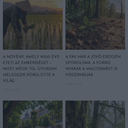
A NÖVÉNY, AMELY 9000 ÉVE
A FÁK MÁR A JÖVŐ ERDEJÉN
ETETI AZ EMBERISÉGET –
SPÓROLNAK: A FORRÓ
MOST MÉGIS TÚL GYORSAN
NYARAK A MAGTERMÉST IS
MELEGSZIK KÖRÜLÖTTE A
VISSZAVÁGJÁK
VILÁG
2026-06-15
2026-06-18