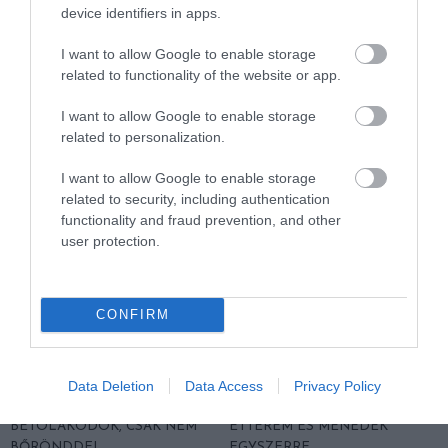
device identifiers in apps.
A TERMÉSZET NEM SZERETI
A TUDÓSOK 262 ÚJ FAJT
AZ EGYHANGÚSÁGOT: A
NEVEZTEK MEG, ÉS A FÖLD
I want to allow Google to enable storage
VÁLTOZATOS NÖVÉNYZET
MEGINT FINOMAN JELEZTE:
related to functionality of the website or app.
ASZÁLY IDEJÉN IS OKOSABB
KORAI MÉG MINDENTUDÓNAK
STRATÉGIA
HINNI MAGUNKAT
I want to allow Google to enable storage
2026-07-31
2026-07-30
related to personalization.
I want to allow Google to enable storage
related to security, including authentication
functionality and fraud prevention, and other
user protection.
CONFIRM
Data Deletion
Data Access
Privacy Policy
A NÖVÉNYEK IS KÖLTÖZNEK
EGY ÖREG TÖLGY NEM CSAK
A KLÍMÁVAL: JÖNNEK AZ ÚJ
FA, HANEM TÁRSASHÁZ,
BETOLAKODÓK, CSAK NEM
ÉTTEREM ÉS MENEDÉK
BŐRÖNDDEL
EGYSZERRE