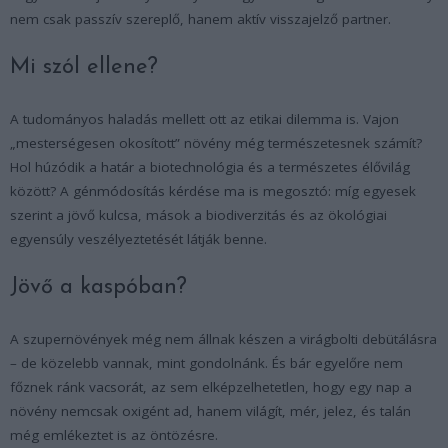
nem csak passzív szereplő, hanem aktív visszajelző partner.
Mi szól ellene?
A tudományos haladás mellett ott az etikai dilemma is. Vajon
„mesterségesen okosított” növény még természetesnek számít?
Hol húzódik a határ a biotechnológia és a természetes élővilág
között? A génmódosítás kérdése ma is megosztó: míg egyesek
szerint a jövő kulcsa, mások a biodiverzitás és az ökológiai
egyensúly veszélyeztetését látják benne.
Jövő a kaspóban?
A szupernövények még nem állnak készen a virágbolti debütálásra
– de közelebb vannak, mint gondolnánk. És bár egyelőre nem
főznek ránk vacsorát, az sem elképzelhetetlen, hogy egy nap a
növény nemcsak oxigént ad, hanem világít, mér, jelez, és talán
még emlékeztet is az öntözésre.