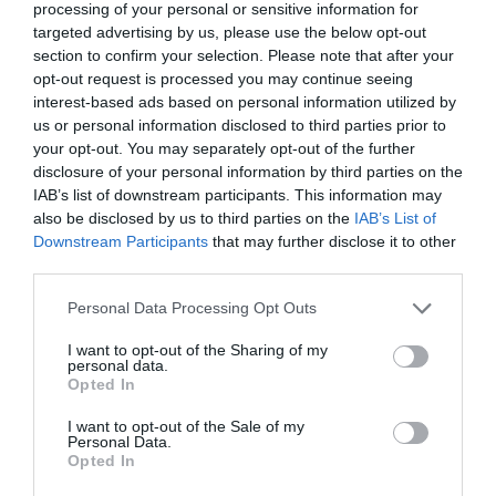
processing of your personal or sensitive information for
targeted advertising by us, please use the below opt-out
section to confirm your selection. Please note that after your
ELŐZŐ CIKK
opt-out request is processed you may continue seeing
interest-based ads based on personal information utilized by
MIT HALLANAK A NÖVÉNYEK? – HEAVY METAL VAGY
us or personal information disclosed to third parties prior to
KLASSZIKUS ZENE?
your opt-out. You may separately opt-out of the further
disclosure of your personal information by third parties on the
KÖVETKEZŐ CIKK
IAB’s list of downstream participants. This information may
also be disclosed by us to third parties on the
IAB’s List of
AMIKOR A FÖLD FÜSTÖLÖG – A LEGVICCESEBB NEVŰ
Downstream Participants
that may further disclose it to other
VULKÁNOKTÓL A LEGHANGOSABB KITÖRÉSEKIG
third parties.
Please note that this website/app uses one or more Google
Personal Data Processing Opt Outs
services and may gather and store information including but
HASONLÓ ÉRDEKESSÉGEK
not limited to your visit or usage behaviour. You may click to
I want to opt-out of the Sharing of my
personal data.
grant or deny consent to Google and its third-party tags to
Opted In
use your data for below specified purposes in below Google
consent section.
I want to opt-out of the Sale of my
Personal Data.
Opted In