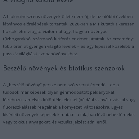
A világító saláta esete
A biolumineszcens növények ötlete nem új, de az utóbbi években
látványos előrelépések történtek. 2020-ban a MIT kutatói sikeresen
hoztak létre világító vízitormát úgy, hogy a növénybe
tűzbogarakból származó luciferáz enzimet juttattak. Az eredmény:
több órán át gyengén világító levelek – és egy lépéssel közelebb a
passzív világítású szobanövényekhez.
Beszélő növények és biotikus szenzorok
A „beszélő növény” persze nem szó szerint értendő – de a
tudósok már képesek olyan génmódosított példányokat
létrehozni, amelyek különféle jelekkel (például színváltozással vagy
fluoreszkálással) reagálnak a környezeti változásokra. Egyes
kísérleti növények képesek kimutatni a talajban lévő nehézfémeket
vagy toxikus anyagokat, és vizuális jelzést adni erről.