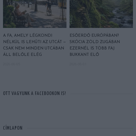
A FA, AMELY LÉGKONDI
ESŐERDŐ EURÓPÁBAN?
NÉLKÜL IS LEHŰTI AZ UTCÁT —
SKÓCIA ZÖLD ZUGÁBAN
CSAK NEM MINDEN UTCÁBAN
EZERNÉL IS TÖBB FAJ
ÁLL BELŐLE ELÉG
BUKKANT ELŐ
2026-06-05
2026-06-01
OTT VAGYUNK A FACEBOOKON IS!
CÍMLAPON