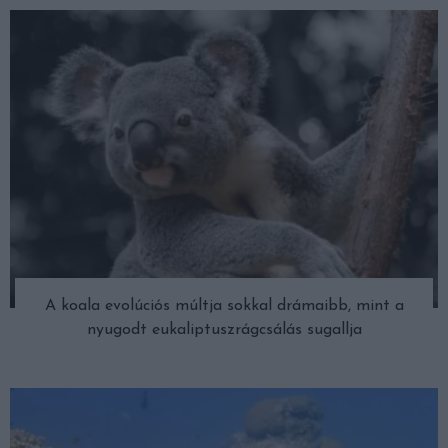
A koala evolúciós múltja sokkal drámaibb, mint a
nyugodt eukaliptuszrágcsálás sugallja