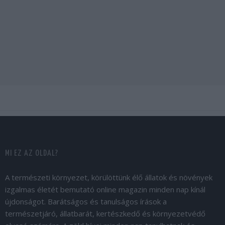
MI EZ AZ OLDAL?
A természeti környezet, körülöttünk élő állatok és növények
izgalmas életét bemutató online magazin minden nap kínál
újdonságot. Barátságos és tanulságos írások a
természetjáró, állatbarát, kertészkedő és környezetvédő