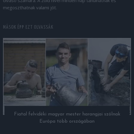
olvasó számára. A zöld hívei minden nap tanulhatnak és
megoszthatnak valami jót.
MÁSOK ÉPP EZT OLVASSÁK
Fiatal felvidéki magyar mester harangjai szólnak
Európa több országában