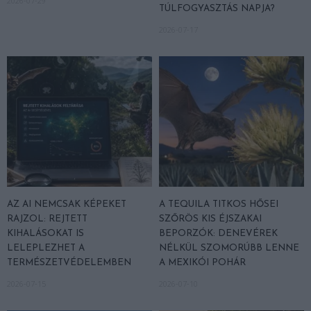
2026-07-29
TÚLFOGYASZTÁS NAPJA?
2026-07-17
AZ AI NEMCSAK KÉPEKET
A TEQUILA TITKOS HŐSEI
RAJZOL: REJTETT
SZŐRÖS KIS ÉJSZAKAI
KIHALÁSOKAT IS
BEPORZÓK: DENEVÉREK
LELEPLEZHET A
NÉLKÜL SZOMORÚBB LENNE
TERMÉSZETVÉDELEMBEN
A MEXIKÓI POHÁR
2026-07-15
2026-07-10