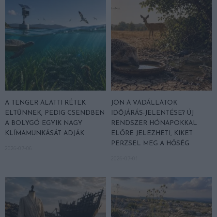
A TENGER ALATTI RÉTEK
JÖN A VADÁLLATOK
ELTŰNNEK, PEDIG CSENDBEN
IDŐJÁRÁS-JELENTÉSE? ÚJ
A BOLYGÓ EGYIK NAGY
RENDSZER HÓNAPOKKAL
KLÍMAMUNKÁSÁT ADJÁK
ELŐRE JELEZHETI, KIKET
PERZSEL MEG A HŐSÉG
2026-07-06
2026-07-01