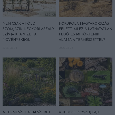
NEM CSAK A FÖLD
HŐKUPOLA MAGYARORSZÁG
SZOMJAZIK: LÉGKÖRI ASZÁLY
FELETT: MI EZ A LÁTHATATLAN
SZÍVJA KI A VIZET A
FEDŐ, ÉS MI TÖRTÉNIK
NÖVÉNYEKBŐL
ALATTA A TERMÉSZETTEL?
2026-08-04
2026-08-03
A TERMÉSZET NEM SZERETI
A TUDÓSOK 262 ÚJ FAJT