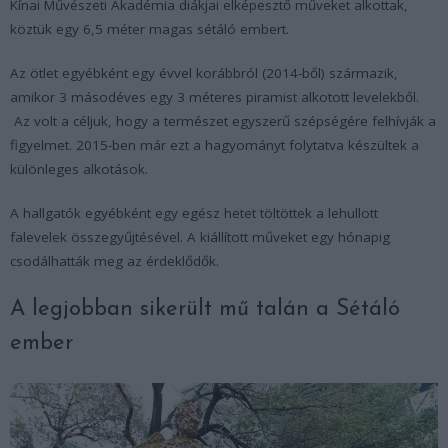
Kínai Művészeti Akadémia diákjai elképesztő műveket alkottak,
köztük egy 6,5 méter magas sétáló embert.
Az ötlet egyébként egy évvel korábbról (2014-ből) származik,
amikor 3 másodéves egy 3 méteres piramist alkotott levelekből.
Az volt a céljuk, hogy a természet egyszerű szépségére felhívják a
figyelmet. 2015-ben már ezt a hagyományt folytatva készültek a
különleges alkotások.
A hallgatók egyébként egy egész hetet töltöttek a lehullott
falevelek összegyűjtésével. A kiállított műveket egy hónapig
csodálhatták meg az érdeklődők.
A legjobban sikerült mű talán a Sétáló
ember