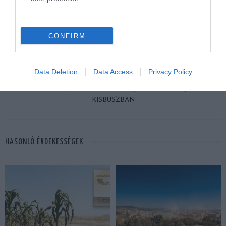
ELŐZŐ CIKK
ÉLD ÁT EGY TITOKZATOS ÉS VESZEDELMES DZSUNGELTÚRA
CONFIRM
KALANDJAIT – EZÚTTAL A MOZIKBAN
Data Deletion
Data Access
Privacy Policy
KÖVETKEZŐ CIKK
5 VÁNDORÉV DÉL-AMERIKÁBAN, 2 GYEREKKEL, EGY
KISBUSZBAN
HASONLÓ ÉRDEKESSÉGEK