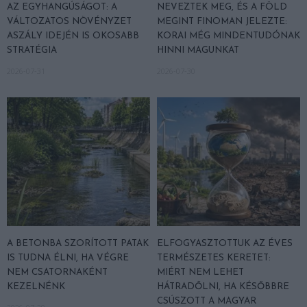
AZ EGYHANGÚSÁGOT: A
NEVEZTEK MEG, ÉS A FÖLD
VÁLTOZATOS NÖVÉNYZET
MEGINT FINOMAN JELEZTE:
ASZÁLY IDEJÉN IS OKOSABB
KORAI MÉG MINDENTUDÓNAK
STRATÉGIA
HINNI MAGUNKAT
2026-07-31
2026-07-30
A BETONBA SZORÍTOTT PATAK
ELFOGYASZTOTTUK AZ ÉVES
IS TUDNA ÉLNI, HA VÉGRE
TERMÉSZETES KERETET:
NEM CSATORNAKÉNT
MIÉRT NEM LEHET
KEZELNÉNK
HÁTRADŐLNI, HA KÉSŐBBRE
CSÚSZOTT A MAGYAR