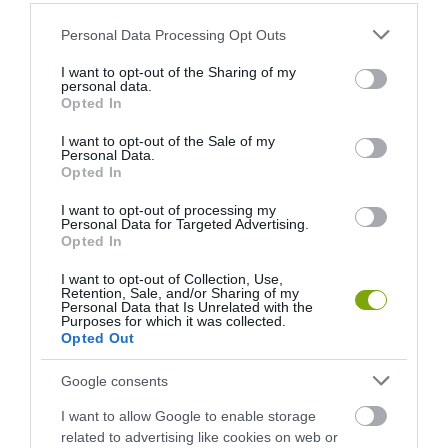
Please note that this website/app uses one or more Google
Personal Data Processing Opt Outs
services and may gather and store information including but
not limited to your visit or usage behaviour. You may click to
I want to opt-out of the Sharing of my
personal data.
grant or deny consent to Google and its third-party tags to
Opted In
use your data for below specified purposes in below Google
consent section.
I want to opt-out of the Sale of my
Personal Data.
Opted In
I want to opt-out of processing my
Personal Data for Targeted Advertising.
Opted In
I want to opt-out of Collection, Use,
Retention, Sale, and/or Sharing of my
Personal Data that Is Unrelated with the
Purposes for which it was collected.
Opted Out
Google consents
I want to allow Google to enable storage
related to advertising like cookies on web or