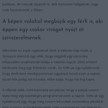
parkban, de vannak olyanok is, akik koncertet hallgatnak, vagy
csak heverésznek a fűben.
A képen valahol megbújik egy férfi is, aki
éppen egy csokor virágot nyújt át
szívszerelmének.
Miközben ez a pár izgatottnak tűnik a Valentin nap miatt, a
Groupon elemzői úgy vélik, hogy négyből egy párocska
kifejezetten unalmasnak találja a Valentin napot. 2000 embert
kérdeztek meg egy felmérés során, és 53%-uk úgy nyilatkozott,
hogy évről-évre mindig pontosan ugyanazt teszik ezen a napon,
közel fele pedig azt mondta, előre tudja, hogy mit fog kapni.
A nőknek több, mint harmada azt jelezte, hogy a párjuk sosem
lepte meg egy különleges programmal ezen a napon, 56%-uk úgy
nyilatkozott úgy, hogy még sosem készültek romantikus piknikkel
erre a napra. A megkérdezettek 26%-a egyenesen úgy fejezte ki