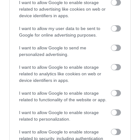
I want to allow Google to enable storage
EGY ELSÜLLYEDT HAJÓ
NEM MINDENKI MENEKÜLT
related to advertising like cookies on web or
TEXTILJEI ÚJRA ÖSSZEÁLLTAK:
POMPEJIBEN: LEHET, HOGY
device identifiers in apps.
A RUHA, AMELY TÚLÉLTE A
EGY ORVOS A VÉGSŐKIG
TENGERT
SEGÍTENI PRÓBÁLT
I want to allow my user data to be sent to
Google for online advertising purposes.
2026-06-29
2026-06-23
I want to allow Google to send me
personalized advertising.
I want to allow Google to enable storage
related to analytics like cookies on web or
device identifiers in apps.
I want to allow Google to enable storage
related to functionality of the website or app.
I want to allow Google to enable storage
DAVID ATTENBOROUGH 100
NOBEL-DÍJAT KAPOTT EGY
related to personalization.
ÉVES: AZ EMBER, AKI
FÉREGÉRT – CSAK ÉPPEN NEM
MEGTANÍTOTTA A VILÁGNAK,
AZ OKOZTA A RÁKOT
I want to allow Google to enable storage
HOGYAN KELL NÉZNI A
2026-04-23
related to security, including authentication