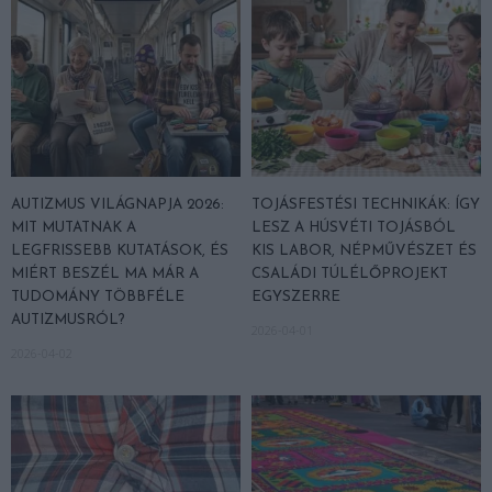
AUTIZMUS VILÁGNAPJA 2026:
TOJÁSFESTÉSI TECHNIKÁK: ÍGY
MIT MUTATNAK A
LESZ A HÚSVÉTI TOJÁSBÓL
LEGFRISSEBB KUTATÁSOK, ÉS
KIS LABOR, NÉPMŰVÉSZET ÉS
MIÉRT BESZÉL MA MÁR A
CSALÁDI TÚLÉLŐPROJEKT
TUDOMÁNY TÖBBFÉLE
EGYSZERRE
AUTIZMUSRÓL?
2026-04-01
2026-04-02