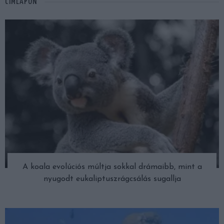
CÍMLAPON
A koala evolúciós múltja sokkal drámaibb, mint a
nyugodt eukaliptuszrágcsálás sugallja