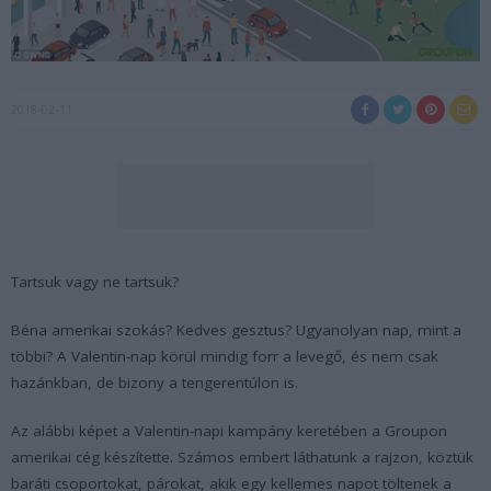
2018-02-11
Tartsuk vagy ne tartsuk?
Béna amerikai szokás? Kedves gesztus? Ugyanolyan nap, mint a
többi? A Valentin-nap körül mindig forr a levegő, és nem csak
hazánkban, de bizony a tengerentúlon is.
Az alábbi képet a Valentin-napi kampány keretében a Groupon
amerikai cég készítette. Számos embert láthatunk a rajzon, köztük
baráti csoportokat, párokat, akik egy kellemes napot töltenek a