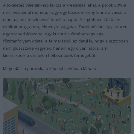
A tökéletes Valentin-nap kulcsa a kreativitás lehet. A párok 80%-a
nem véletlenül mondta, hogy egy közös élmény lenne a vacsora
után az, ami tökéletessé tenné a napot. A legtöbben közösen
eltöltött programra, élményre vágynak! Tarolt például egy koncert,
egy szabadulószoba, egy kulturális élmény vagy egy
főzőtanfolyam ötlete! A felmérésből az derül ki, hogy a legtöbben
nem plüssszívre vágynak, hanem egy olyan napra, ami
kiemelkedik a színtelen hétköznapok tömegéből.
Megoldás: a párocska a kép bal sarkában látható