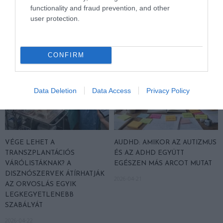
TERMÉSZETET
functionality and fraud prevention, and other
2026-05-08
user protection.
CONFIRM
Data Deletion
Data Access
Privacy Policy
VÉGE LEHET A
AUDHD: AMIKOR AZ AUTIZMUS
TRANSZPLANTÁCIÓS
ÉS AZ ADHD EGYÜTT
VÁRÓLISTÁKNAK? A
EGÉSZEN MÁS ARCOT MUTAT
DISZNÓSZERVEK ÁTÍRHATJÁK
2026-04-21
AZ ORVOSLÁS EGYIK
LEGKEGYETLENEBB
SZABÁLYÁT
2026-04-22