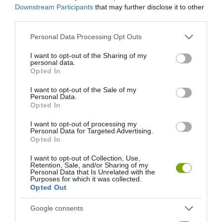
Downstream Participants
that may further disclose it to other
TIBETI MANDALA HOMOKBÓL!
third parties.
Please note that this website/app uses one or more Google
Personal Data Processing Opt Outs
KÖVETKEZŐ CIKK
services and may gather and store information including but
NEM KÖNNYŰ AZ ERDÉSZEK ÉLETE: ILYEN BRUTÁLIS SÁRRAL
not limited to your visit or usage behaviour. You may click to
I want to opt-out of the Sharing of my
personal data.
KELL MEGKÜZDENIÜK (KÉPEKKEL)
grant or deny consent to Google and its third-party tags to
Opted In
use your data for below specified purposes in below Google
consent section.
I want to opt-out of the Sale of my
Personal Data.
Opted In
HASONLÓ ÉRDEKESSÉGEK
I want to opt-out of processing my
Personal Data for Targeted Advertising.
Opted In
I want to opt-out of Collection, Use,
Retention, Sale, and/or Sharing of my
Personal Data that Is Unrelated with the
Purposes for which it was collected.
Opted Out
Google consents