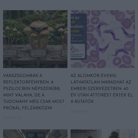
VARÁZSGOMBÁK A
AZ ÁLOMKÓR ÉVEKIG
REFLEKTORFÉNYBEN: A
LÁTHATATLAN MARADHAT AZ
PSZILOCIBIN NÉPSZERŰBB,
EMBERI SZERVEZETBEN: 40
MINT VALAHA, DE A
ÉV UTÁN ÁTTÖRÉST ÉRTEK EL
TUDOMÁNY MÉG CSAK MOST
A KUTATÓK
PRÓBÁL FELZÁRKÓZNI
2026-04-05
2026-04-14