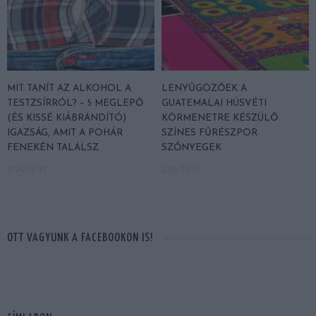
MIT TANÍT AZ ALKOHOL A
LENYŰGÖZŐEK A
TESTZSÍRRÓL? – 5 MEGLEPŐ
GUATEMALAI HÚSVÉTI
(ÉS KISSÉ KIÁBRÁNDÍTÓ)
KÖRMENETRE KÉSZÜLŐ
IGAZSÁG, AMIT A POHÁR
SZÍNES FŰRÉSZPOR
FENEKÉN TALÁLSZ
SZŐNYEGEK
2026-03-31
2026-03-26
OTT VAGYUNK A FACEBOOKON IS!