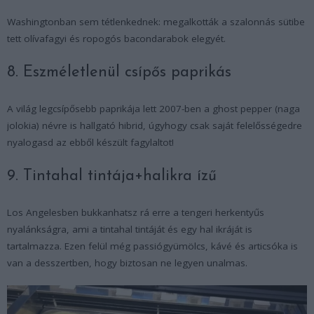
Washingtonban sem tétlenkednek: megalkották a szalonnás sütibe
tett olívafagyi és ropogós bacondarabok elegyét.
8. Eszméletlenül csípős paprikás
A világ legcsípősebb paprikája lett 2007-ben a ghost pepper (naga
jolokia) névre is hallgató hibrid, úgyhogy csak saját felelősségedre
nyalogasd az ebből készült fagylaltot!
9. Tintahal tintája+halikra ízű
Los Angelesben bukkanhatsz rá erre a tengeri herkentyűs
nyalánkságra, ami a tintahal tintáját és egy hal ikráját is
tartalmazza. Ezen felül még passiógyümölcs, kávé és articsóka is
van a desszertben, hogy biztosan ne legyen unalmas.