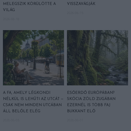
MELEGSZIK KÖRÜLÖTTE A
VISSZAVÁGJÁK
VILÁG
2026-06-15
2026-06-18
A FA, AMELY LÉGKONDI
ESŐERDŐ EURÓPÁBAN?
NÉLKÜL IS LEHŰTI AZ UTCÁT —
SKÓCIA ZÖLD ZUGÁBAN
CSAK NEM MINDEN UTCÁBAN
EZERNÉL IS TÖBB FAJ
ÁLL BELŐLE ELÉG
BUKKANT ELŐ
2026-06-05
2026-06-01