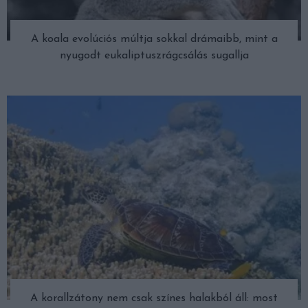
A koala evolúciós múltja sokkal drámaibb, mint a
nyugodt eukaliptuszrágcsálás sugallja
A korallzátony nem csak színes halakból áll: most