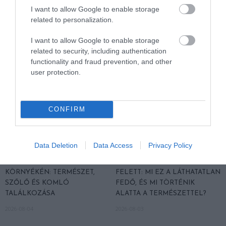
I want to allow Google to enable storage
related to personalization.
HASONLÓ ÉRDEKESSÉGEK
I want to allow Google to enable storage
related to security, including authentication
functionality and fraud prevention, and other
user protection.
CONFIRM
Data Deletion
Data Access
Privacy Policy
KIRÁNDULÁS PANNONHALMA
HŐKUPOLA MAGYARORSZÁG
KÖRNYÉKÉN: TERMÉSZET,
FELETT: MI EZ A LÁTHATATLAN
SZŐLŐ ÉS KOMLÓ
FEDŐ, ÉS MI TÖRTÉNIK
TALÁLKOZÁSA
ALATTA A TERMÉSZETTEL?
2026-08-04
2026-08-03