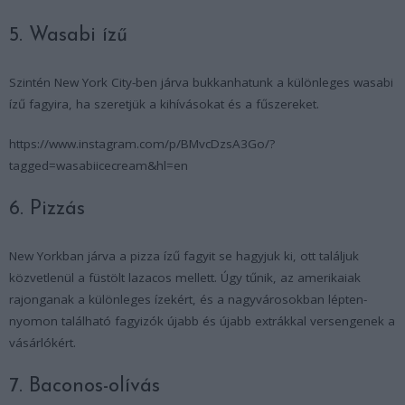
5. Wasabi ízű
Szintén New York City-ben járva bukkanhatunk a különleges wasabi
ízű fagyira, ha szeretjük a kihívásokat és a fűszereket.
https://www.instagram.com/p/BMvcDzsA3Go/?
tagged=wasabiicecream&hl=en
6. Pizzás
New Yorkban járva a pizza ízű fagyit se hagyjuk ki, ott találjuk
közvetlenül a füstölt lazacos mellett. Úgy tűnik, az amerikaiak
rajonganak a különleges ízekért, és a nagyvárosokban lépten-
nyomon található fagyizók újabb és újabb extrákkal versengenek a
vásárlókért.
7. Baconos-olívás