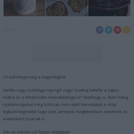
2017-06-16
10 különlegesség a nagyvilágból.
Vanília vagy csokifagyi rajongó vagy? Esetleg belefér a sajtos
málna és a fehércsokis lenevdulafagyi is? Akárhogy is, ilyen hideg
nyalánkságokat még biztosan nem ettél: bemutatjuk a világ
legkülönlegesebb fagyi ízeit, amelyek meglehetősen extrémek és
esetenként bizarrak is.
Üdv az extrém ízű fagyik világában!