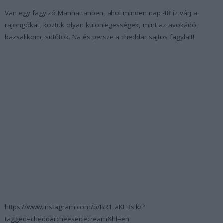
Van egy fagyizó Manhattanben, ahol minden nap 48 íz várj a
rajongókat, köztük olyan különlegességek, mint az avokádó,
bazsalikom, sütőtök. Na és persze a cheddar sajtos fagylalt!
https://www.instagram.com/p/BR1_aKLBslk/?
tagged=cheddarcheeseicecream&hl=en