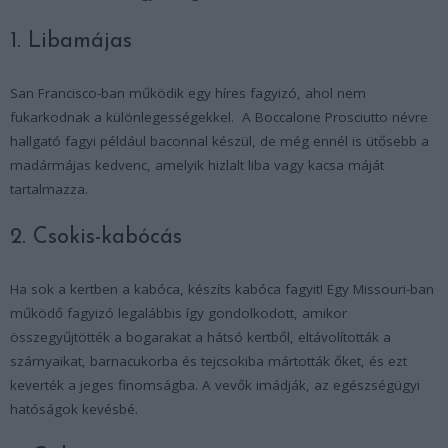
1. Libamájas
San Francisco-ban működik egy híres fagyizó, ahol nem
fukarkodnak a különlegességekkel. A Boccalone Prosciutto névre
hallgató fagyi például baconnal készül, de még ennél is ütősebb a
madármájas kedvenc, amelyik hizlalt liba vagy kacsa máját
tartalmazza.
2. Csokis-kabócás
Ha sok a kertben a kabóca, készíts kabóca fagyit! Egy Missouri-ban
működő fagyizó legalábbis így gondolkodott, amikor
összegyűjtötték a bogarakat a hátsó kertből, eltávolították a
szárnyaikat, barnacukorba és tejcsokiba mártották őket, és ezt
keverték a jeges finomságba. A vevők imádják, az egészségügyi
hatóságok kevésbé.