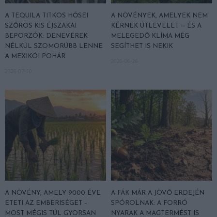
A TEQUILA TITKOS HŐSEI
A NÖVÉNYEK, AMELYEK NEM
SZŐRÖS KIS ÉJSZAKAI
KÉRNEK ÚTLEVELET — ÉS A
BEPORZÓK: DENEVÉREK
MELEGEDŐ KLÍMA MÉG
NÉLKÜL SZOMORÚBB LENNE
SEGÍTHET IS NEKIK
A MEXIKÓI POHÁR
2026-06-26
2026-07-10
A NÖVÉNY, AMELY 9000 ÉVE
A FÁK MÁR A JÖVŐ ERDEJÉN
ETETI AZ EMBERISÉGET –
SPÓROLNAK: A FORRÓ
MOST MÉGIS TÚL GYORSAN
NYARAK A MAGTERMÉST IS