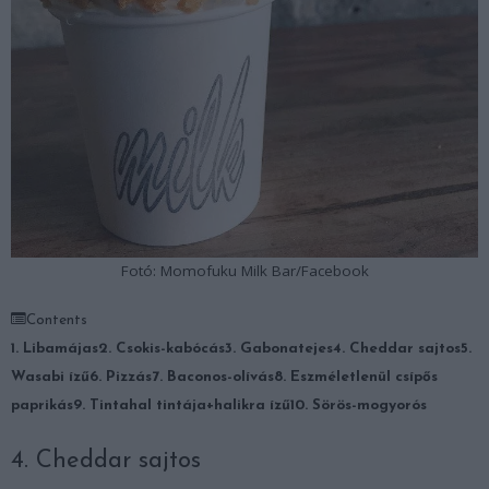
Fotó: Momofuku Milk Bar/Facebook
Contents
1. Libamájas
2. Csokis-kabócás
3. Gabonatejes
4. Cheddar sajtos
5.
Wasabi ízű
6. Pizzás
7. Baconos-olívás
8. Eszméletlenül csípős
paprikás
9. Tintahal tintája+halikra ízű
10. Sörös-mogyorós
4. Cheddar sajtos