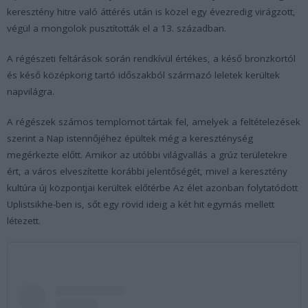
keresztény hitre való áttérés után is közel egy évezredig virágzott,
végül a mongolok pusztították el a 13. században.
A régészeti feltárások során rendkívül értékes, a késő bronzkortól
és késő középkorig tartó időszakból származó leletek kerültek
napvilágra.
A régészek számos templomot tártak fel, amelyek a feltételezések
szerint a Nap istennőjéhez épültek még a kereszténység
megérkezte előtt. Amikor az utóbbi világvallás a grúz területekre
ért, a város elveszítette korábbi jelentőségét, mivel a keresztény
kultúra új központjai kerültek előtérbe Az élet azonban folytatódott
Uplistsikhe-ben is, sőt egy rövid ideig a két hit egymás mellett
létezett.