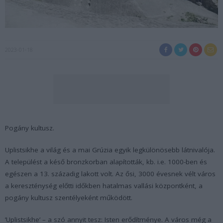
2023-01-18
Pogány kultusz.
Uplistsikhe a világ és a mai Grúzia egyik legkülönösebb látnivalója.
A települést a késő bronzkorban alapították, kb. i.e. 1000-ben és
egészen a 13. századig lakott volt. Az ősi, 3000 évesnek vélt város
a kereszténység előtti időkben hatalmas vallási központként, a
pogány kultusz szentélyeként működött.
’Uplistsikhe’ – a szó annyit tesz: Isten erődítménye. A város még a