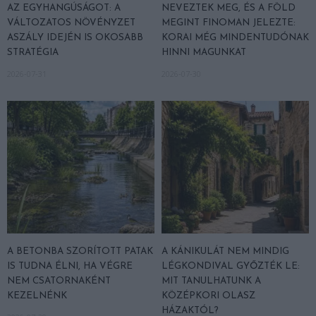
AZ EGYHANGÚSÁGOT: A
NEVEZTEK MEG, ÉS A FÖLD
VÁLTOZATOS NÖVÉNYZET
MEGINT FINOMAN JELEZTE:
ASZÁLY IDEJÉN IS OKOSABB
KORAI MÉG MINDENTUDÓNAK
STRATÉGIA
HINNI MAGUNKAT
2026-07-31
2026-07-30
A BETONBA SZORÍTOTT PATAK
A KÁNIKULÁT NEM MINDIG
IS TUDNA ÉLNI, HA VÉGRE
LÉGKONDIVAL GYŐZTÉK LE:
NEM CSATORNAKÉNT
MIT TANULHATUNK A
KEZELNÉNK
KÖZÉPKORI OLASZ
HÁZAKTÓL?