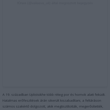
Юлия (@valeeva_uli) által megosztott bejegyzés
A 19. században Uplistsikhe több réteg por és homok alatt feküdt.
Hatalmas erőfeszítések árán sikerült kiszabadítani, a feltáráson
számos szakértő dolgozott, akik megtisztították, megerősítették,