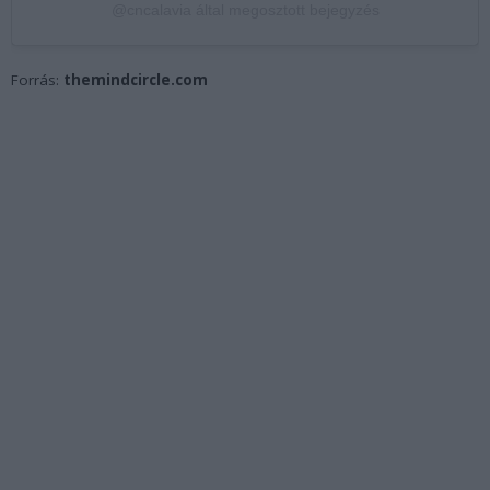
@cncalavia által megosztott bejegyzés
Forrás:
themindcircle.com