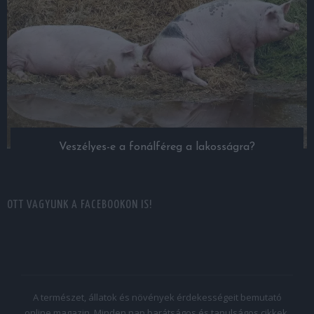
Veszélyes-e a fonálféreg a lakosságra?
OTT VAGYUNK A FACEBOOKON IS!
A természet, állatok és növények érdekességeit bemutató
online magazin. Minden nap barátságos és tanulságos cikkek,