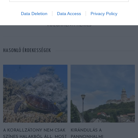
KÖVETKEZŐ CIKK
Data Deletion
Data Access
Privacy Policy
MÁR VIRÁGZIK A FOKOZOTTAN VÉDETT, SZÉPSÉGES
VOLGAMENTI HÉRICS
HASONLÓ ÉRDEKESSÉGEK
A KORALLZÁTONY NEM CSAK
KIRÁNDULÁS A
SZÍNES HALAKBÓL ÁLL: MOST
PANNONHALMI