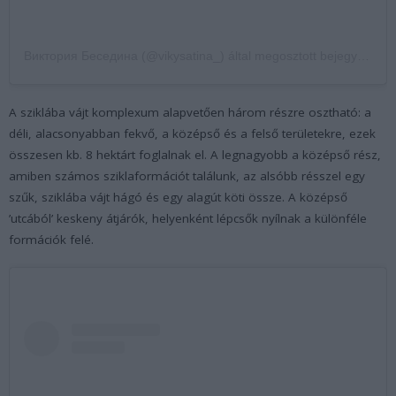
Виктория Беседина (@vikysatina_) által megosztott bejegyzés
A sziklába vájt komplexum alapvetően három részre osztható: a
déli, alacsonyabban fekvő, a középső és a felső területekre, ezek
összesen kb. 8 hektárt foglalnak el. A legnagyobb a középső rész,
amiben számos sziklaformációt találunk, az alsóbb résszel egy
szűk, sziklába vájt hágó és egy alagút köti össze. A középső
’utcából’ keskeny átjárók, helyenként lépcsők nyílnak a különféle
formációk felé.