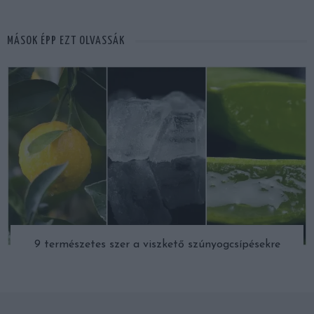
MÁSOK ÉPP EZT OLVASSÁK
9 természetes szer a viszkető szúnyogcsípésekre