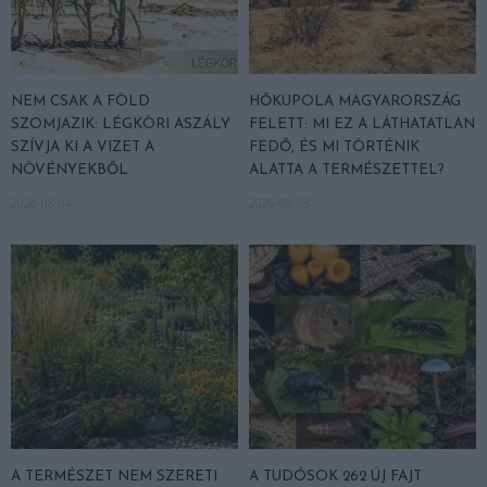
NEM CSAK A FÖLD
HŐKUPOLA MAGYARORSZÁG
SZOMJAZIK: LÉGKÖRI ASZÁLY
FELETT: MI EZ A LÁTHATATLAN
SZÍVJA KI A VIZET A
FEDŐ, ÉS MI TÖRTÉNIK
NÖVÉNYEKBŐL
ALATTA A TERMÉSZETTEL?
2026-08-04
2026-08-03
A TERMÉSZET NEM SZERETI
A TUDÓSOK 262 ÚJ FAJT