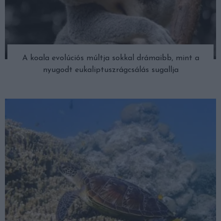
A koala evolúciós múltja sokkal drámaibb, mint a
nyugodt eukaliptuszrágcsálás sugallja