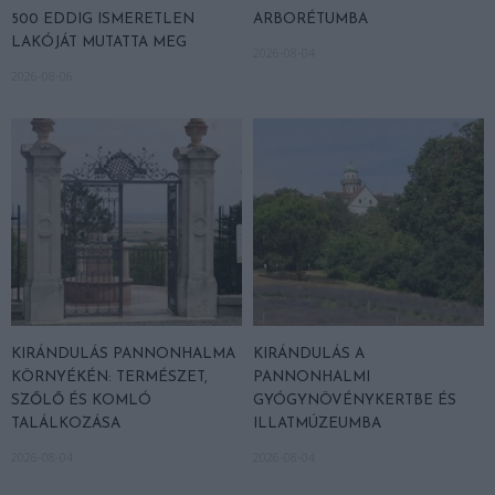
500 EDDIG ISMERETLEN
ARBORÉTUMBA
LAKÓJÁT MUTATTA MEG
2026-08-04
2026-08-06
KIRÁNDULÁS PANNONHALMA
KIRÁNDULÁS A
KÖRNYÉKÉN: TERMÉSZET,
PANNONHALMI
SZŐLŐ ÉS KOMLÓ
GYÓGYNÖVÉNYKERTBE ÉS
TALÁLKOZÁSA
ILLATMÚZEUMBA
2026-08-04
2026-08-04