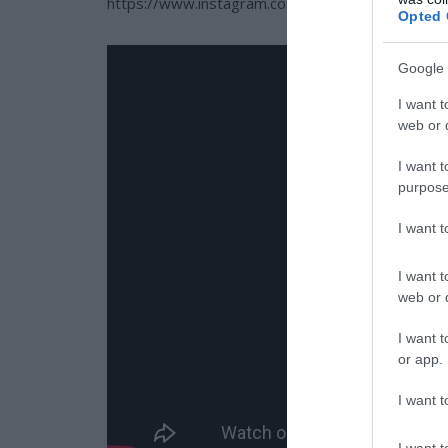
https://www.instagram.com/p/B2pM-HiFbnh/?u
Opted 
Google 
I want t
web or d
I want t
purpose
I want 
I want t
web or d
I want t
or app.
I want t
I want t