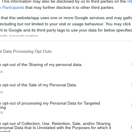
. This information may also be disclosed by us to third parties on the
IA
Participants
that may further disclose it to other third parties.
 that this website/app uses one or more Google services and may gath
including but not limited to your visit or usage behaviour. You may click 
 egészen az 1990-es évekig, amikor bezárt a katonai
 to Google and its third-party tags to use your data for below specifi
k törődtek az állatokkal, majd egy ügynökség vette át a
ogle consent section.
talosan is bezárt. 2006-ban pedig elindultak az első túrák az
l Data Processing Opt Outs
utm_source=ig_embed
o opt-out of the Sharing of my personal data.
In
oztak a túrák újraindításával, az erőfeszítéseiket nem
an, ők ismételten a programok beindításán fáradoznak.
o opt-out of the Sale of my Personal Data.
In
tm_source=ig_embed
to opt-out of processing my Personal Data for Targeted
ing.
In
tm_source=ig_embed
o opt-out of Collection, Use, Retention, Sale, and/or Sharing
ersonal Data that Is Unrelated with the Purposes for which it
lected.