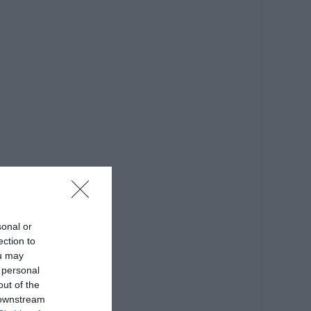
sonal or
ection to
ou may
 personal
out of the
 downstream