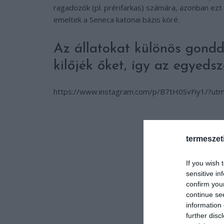
ragadozók (pl. prérifarkas) számára, azonban ezt
emeltek a Seneca katonai bázis köré.
Az állatokat különös gondd
kilőjék őket, így az egyed
https://www.instagram.com/p/B7tH0SvFiy1/?ut
termeszet
If you wish 
sensitive in
confirm you
continue se
information 
further disc