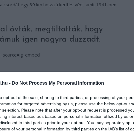
 a csordát egy 39 km hosszú kerítés védi, amit 1941-ben
al óvták, megtiltották, hogy
számuk igen nagyra duzzadt.
m_source=ig_embed
i.hu -
Do Not Process My Personal Information
to opt-out of the sale, sharing to third parties, or processing of your per
formation for targeted advertising by us, please use the below opt-out s
r selection. Please note that after your opt-out request is processed y
eing interest-based ads based on personal information utilized by us or
disclosed to third parties prior to your opt-out. You may separately opt-
losure of your personal information by third parties on the IAB’s list of