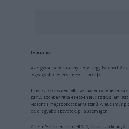
Leucizmus.
Az egykori Seneca Army Depot egy katonai bázis v
legnagyobb fehérszarvas-csordája.
Ezek az állatok nem albínók, hanem a fehérfarkú 
színű, azonban ritka esetben leucisztikus, ami az
viszont a megszokott barna színű. A leucizmus p
de a lágyabb szövetek, pl. a szem igen.
A természetben ez a feltűnő, fehér szín könnyű cé