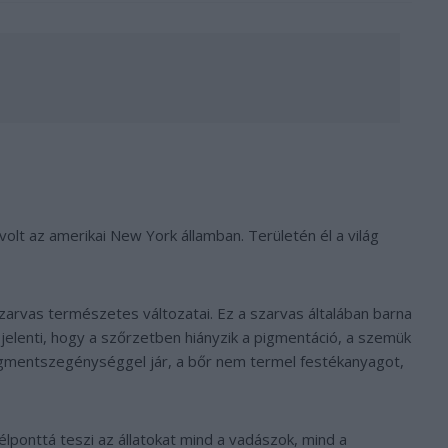
olt az amerikai New York államban. Területén él a világ
szarvas természetes változatai. Ez a szarvas általában barna
t jelenti, hogy a szőrzetben hiányzik a pigmentáció, a szemük
igmentszegénységgel jár, a bőr nem termel festékanyagot,
lponttá teszi az állatokat mind a vadászok, mind a