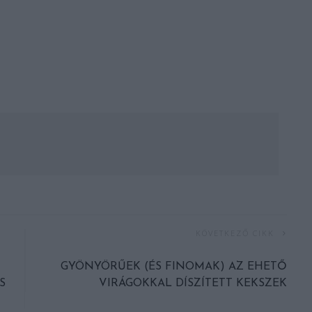
KÖVETKEZŐ CIKK
GYÖNYÖRŰEK (ÉS FINOMAK) AZ EHETŐ
S
VIRÁGOKKAL DÍSZÍTETT KEKSZEK