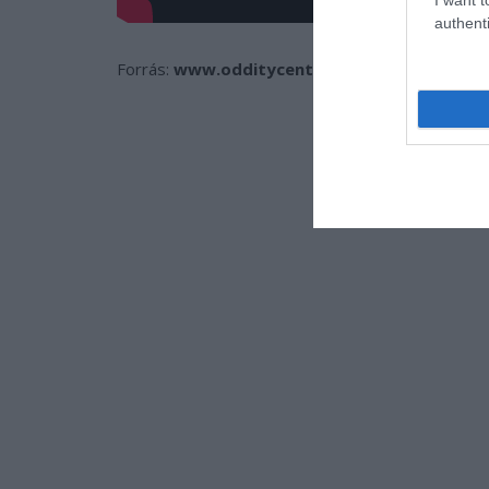
authenti
Forrás:
www.odditycentral.com
, kiemelt kép: