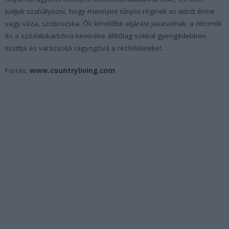
tudjuk szabályozni, hogy mennyire tűnjön réginek az adott érme
vagy váza, szobrocska. Ők kímélőbb eljárást javasolnak: a citromlé
és a szódabikarbóna keveréke állítólag sokkal gyengédebben
tisztítja és varázsolja ragyogóvá a rézfelületeket.
Forrás:
www.countryliving.com