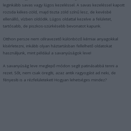
leginkább savas vagy lúgos kezeléssel. A savas kezeléssel kapott
rozsda kékes-zöld, majd tiszta zöld színű lesz, de kevésbé
ellenálló, vízben oldódik. Lúgos oldattal kezelve a felületet,
tartósabb, de piszkos-szürkésebb bevonatot kapunk.
Otthon persze nem célravezető különböző kémiai anyagokkal
kísérletezni, inkább olyan háztartásban fellelhető oldatokat
használjunk, mint például a savanyúságok leve!
A savanyúság leve meglepő módon segít patinásabbá tenni a
rezet. Sőt, nem csak öregíti, azaz antik ragyogást ad neki, de
fényesíti is a rézfelületeket! Hogyan lehetséges mindez?