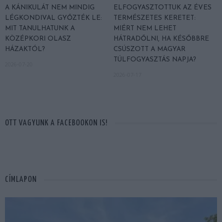
A KÁNIKULÁT NEM MINDIG
ELFOGYASZTOTTUK AZ ÉVES
LÉGKONDIVAL GYŐZTÉK LE:
TERMÉSZETES KERETET:
MIT TANULHATUNK A
MIÉRT NEM LEHET
KÖZÉPKORI OLASZ
HÁTRADŐLNI, HA KÉSŐBBRE
HÁZAKTÓL?
CSÚSZOTT A MAGYAR
TÚLFOGYASZTÁS NAPJA?
2026-07-20
2026-07-17
OTT VAGYUNK A FACEBOOKON IS!
CÍMLAPON