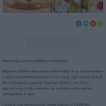
2018-01-19
Mesterséges patina előállítása is lehetséges.
Régebben főként a kilincsek készültek rézből, de az utóbbi években
a lakás más területeire is betört ez az anyag, egyre többen fedezik
fel a rézkádakat, csapokat, kaspókat, tálakat. A réz fénye,
egyszerűsége jól illik a lakásba, de a rusztikus stílus patinás
réztárgyakkal az igazi.
A platina vagy nemesrozsda mesterségesen is előállítható,