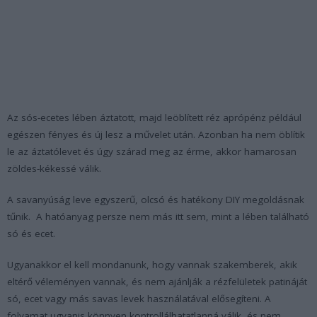
Az sós-ecetes lében áztatott, majd leöblített réz aprópénz például
egészen fényes és új lesz a művelet után. Azonban ha nem öblítik
le az áztatólevet és úgy szárad meg az érme, akkor hamarosan
zöldes-kékessé válik.
A savanyúság leve egyszerű, olcsó és hatékony DIY megoldásnak
tűnik. A hatóanyag persze nem más itt sem, mint a lében található
só és ecet.
Ugyanakkor el kell mondanunk, hogy vannak szakemberek, akik
eltérő véleményen vannak, és nem ajánlják a rézfelületek patináját
só, ecet vagy más savas levek használatával elősegíteni. A
folyamat ugyanis könnyen kontrollálhatatlanná válik, és nem