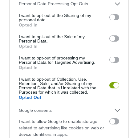
Please note that this website/app uses one or more Google
Personal Data Processing Opt Outs
services and may gather and store information including but
KIRÁNDULÁS A
KIRÁNDULÁS PANNONHALMA
not limited to your visit or usage behaviour. You may click to
I want to opt-out of the Sharing of my
PANNONHALMI
KÖRNYÉKÉN: TERMÉSZET,
personal data.
grant or deny consent to Google and its third-party tags to
Opted In
ARBORÉTUMBA
SZŐLŐ ÉS KOMLÓ
use your data for below specified purposes in below Google
TALÁLKOZÁSA
consent section.
2026-08-04
I want to opt-out of the Sale of my
Personal Data.
2026-08-04
Opted In
I want to opt-out of processing my
Personal Data for Targeted Advertising.
Opted In
I want to opt-out of Collection, Use,
Retention, Sale, and/or Sharing of my
Personal Data that Is Unrelated with the
Purposes for which it was collected.
Opted Out
Google consents
KIRÁNDULÁS A
KIRÁNDULÁS A
I want to allow Google to enable storage
PANNONHALMI
PANNONHALMI FŐAPÁTSÁG
related to advertising like cookies on web or
GYÓGYNÖVÉNYKERTBE ÉS
PINCÉSZETÉBE
device identifiers in apps.