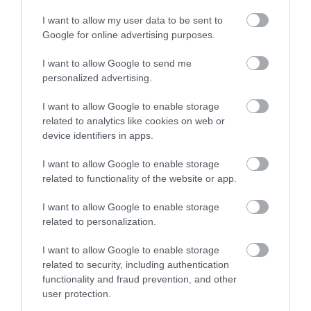
ILLATMÚZEUMBA
2026-08-04
I want to allow my user data to be sent to
2026-08-04
Google for online advertising purposes.
I want to allow Google to send me
personalized advertising.
I want to allow Google to enable storage
related to analytics like cookies on web or
device identifiers in apps.
I want to allow Google to enable storage
related to functionality of the website or app.
KIRÁNDULÁS A RAVAZDI
NEM CSAK A FÖLD
I want to allow Google to enable storage
SÖRFŐZDÉBE, A BENCÉS
SZOMJAZIK: LÉGKÖRI ASZÁLY
related to personalization.
APÁTSÁG HABOS OLDALÁRA
SZÍVJA KI A VIZET A
NÖVÉNYEKBŐL
2026-08-04
I want to allow Google to enable storage
2026-08-04
related to security, including authentication
functionality and fraud prevention, and other
user protection.