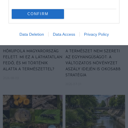
CONFIRM
Data Deletion
Data Access
Privacy Policy
HŐKUPOLA MAGYARORSZÁG
A TERMÉSZET NEM SZERETI
FELETT: MI EZ A LÁTHATATLAN
AZ EGYHANGÚSÁGOT: A
FEDŐ, ÉS MI TÖRTÉNIK
VÁLTOZATOS NÖVÉNYZET
ALATTA A TERMÉSZETTEL?
ASZÁLY IDEJÉN IS OKOSABB
STRATÉGIA
2026-08-03
2026-07-31