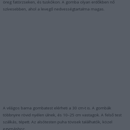
öreg fatörzseken, és tuskókon. A gomba olyan erdőkben nő
szívesebben, ahol a levegő nedvességtartalma magas.
A világos barna gombatest elérheti a 30 cm-t is. A gombák
többnyire rövid nyélen ülnek, és 10–25 cm vastagok. A felső test
szálkás, tépett. Az alsótesten puha tövisek találhatók, közel
egymáshoz.