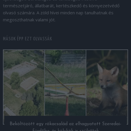
természetjáró, állatbarát, kertészkedő és környezetvédő
olvasó számára. A zöld hívei minden nap tanulhatnak és
megoszthatnak valami jót.
MÁSOK ÉPP EZT OLVASSÁK
Beköltözött egy rókacsalád az elhagyatott Szeredai-
fürdőbe, és kölykök is születtek