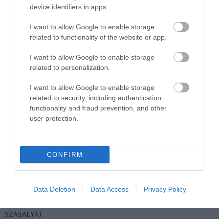
HOGYAN KELL NÉZNI A
device identifiers in apps.
2026-04-23
TERMÉSZETET
I want to allow Google to enable storage
2026-05-08
related to functionality of the website or app.
I want to allow Google to enable storage
related to personalization.
I want to allow Google to enable storage
related to security, including authentication
functionality and fraud prevention, and other
user protection.
VÉGE LEHET A
AUDHD: AMIKOR AZ AUTIZMUS
CONFIRM
TRANSZPLANTÁCIÓS
ÉS AZ ADHD EGYÜTT
VÁRÓLISTÁKNAK? A
EGÉSZEN MÁS ARCOT MUTAT
DISZNÓSZERVEK ÁTÍRHATJÁK
2026-04-21
Data Deletion
Data Access
Privacy Policy
AZ ORVOSLÁS EGYIK
LEGKEGYETLENEBB
SZABÁLYÁT