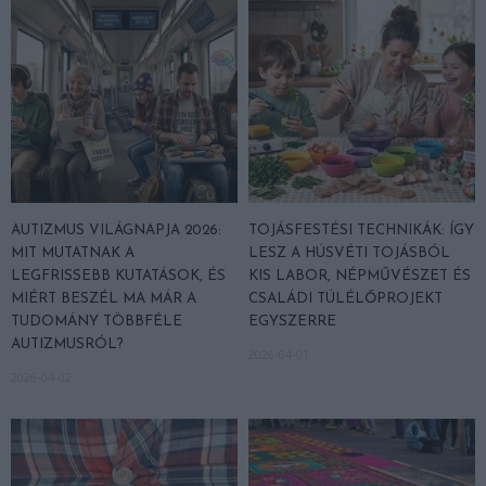
AUTIZMUS VILÁGNAPJA 2026:
TOJÁSFESTÉSI TECHNIKÁK: ÍGY
MIT MUTATNAK A
LESZ A HÚSVÉTI TOJÁSBÓL
LEGFRISSEBB KUTATÁSOK, ÉS
KIS LABOR, NÉPMŰVÉSZET ÉS
MIÉRT BESZÉL MA MÁR A
CSALÁDI TÚLÉLŐPROJEKT
TUDOMÁNY TÖBBFÉLE
EGYSZERRE
AUTIZMUSRÓL?
2026-04-01
2026-04-02