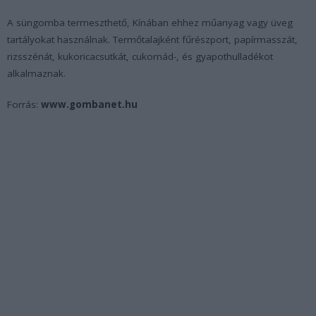
A süngomba termeszthető, Kínában ehhez műanyag vagy üveg
tartályokat használnak. Termőtalajként fűrészport, papírmasszát,
rizsszénát, kukoricacsutkát, cukornád-, és gyapothulladékot
alkalmaznak.
Forrás:
www.gombanet.hu