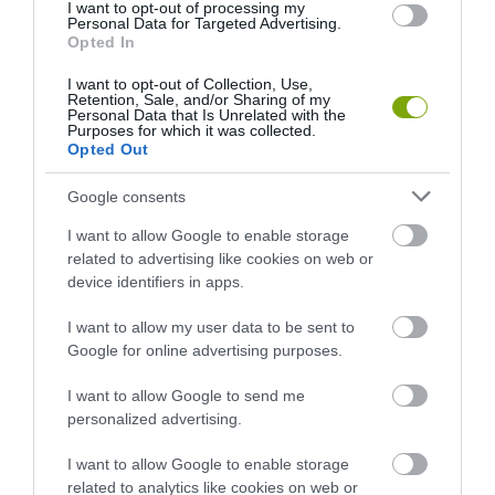
I want to opt-out of processing my
Personal Data for Targeted Advertising.
Opted In
EGY ELSÜLLYEDT HAJÓ
NEM MINDENKI MENEKÜLT
TEXTILJEI ÚJRA ÖSSZEÁLLTAK:
POMPEJIBEN: LEHET, HOGY
I want to opt-out of Collection, Use,
Retention, Sale, and/or Sharing of my
A RUHA, AMELY TÚLÉLTE A
EGY ORVOS A VÉGSŐKIG
Personal Data that Is Unrelated with the
TENGERT
SEGÍTENI PRÓBÁLT
Purposes for which it was collected.
Opted Out
2026-06-29
2026-06-23
Google consents
I want to allow Google to enable storage
related to advertising like cookies on web or
device identifiers in apps.
I want to allow my user data to be sent to
Google for online advertising purposes.
I want to allow Google to send me
personalized advertising.
DAVID ATTENBOROUGH 100
NOBEL-DÍJAT KAPOTT EGY
ÉVES: AZ EMBER, AKI
FÉREGÉRT – CSAK ÉPPEN NEM
I want to allow Google to enable storage
MEGTANÍTOTTA A VILÁGNAK,
AZ OKOZTA A RÁKOT
related to analytics like cookies on web or