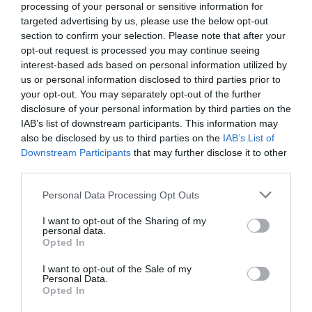
processing of your personal or sensitive information for
MARCI, A DÁMSZARVAS BEMUTATJA, HOGY MI FÁN TEREM A
targeted advertising by us, please use the below opt-out
BARCOGÁS!
section to confirm your selection. Please note that after your
opt-out request is processed you may continue seeing
interest-based ads based on personal information utilized by
KÖVETKEZŐ CIKK
us or personal information disclosed to third parties prior to
your opt-out. You may separately opt-out of the further
SZERELEM ELSŐ LÁTÁSRA: DIY KÖTÖTT MIKULÁSSAPKA SZEDI
disclosure of your personal information by third parties on the
ÁLDOZATAIT
IAB’s list of downstream participants. This information may
also be disclosed by us to third parties on the
IAB’s List of
Downstream Participants
that may further disclose it to other
HASONLÓ ÉRDEKESSÉGEK
third parties.
Please note that this website/app uses one or more Google
Personal Data Processing Opt Outs
services and may gather and store information including but
not limited to your visit or usage behaviour. You may click to
I want to opt-out of the Sharing of my
personal data.
grant or deny consent to Google and its third-party tags to
Opted In
use your data for below specified purposes in below Google
consent section.
I want to opt-out of the Sale of my
Personal Data.
Opted In