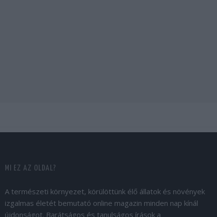
MI EZ AZ OLDAL?
A természeti környezet, körülöttünk élő állatok és növények
izgalmas életét bemutató online magazin minden nap kínál
újdonságot. Barátságos és tanulságos írások a