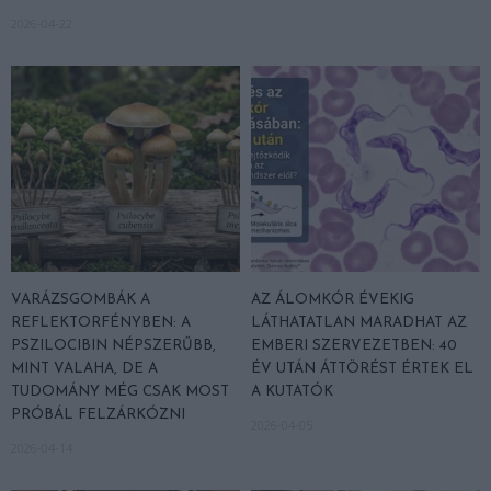
2026-04-22
VARÁZSGOMBÁK A
AZ ÁLOMKÓR ÉVEKIG
REFLEKTORFÉNYBEN: A
LÁTHATATLAN MARADHAT AZ
PSZILOCIBIN NÉPSZERŰBB,
EMBERI SZERVEZETBEN: 40
MINT VALAHA, DE A
ÉV UTÁN ÁTTÖRÉST ÉRTEK EL
TUDOMÁNY MÉG CSAK MOST
A KUTATÓK
PRÓBÁL FELZÁRKÓZNI
2026-04-05
2026-04-14