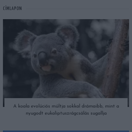
CÍMLAPON
A koala evolúciós múltja sokkal drámaibb, mint a
nyugodt eukaliptuszrágcsálás sugallja