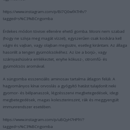
https://www.instagram.com/p/BI7Q0wfATHh/?
tagged=s%C3%BCngomba
Érdekes módon tövisei ellenére ehető gomba. Mosni nem szabad
(hogy ne szívja meg magát vízzel), egyszerűen csak kockára kell
vágni és vajban, vagy olajban megsütni, esetleg kirántani. Az állaga
hasonlít a tengeri gyümölcsökéhez. Az íze a borjú-, vagy
szárnyashúséra emlékeztet, enyhe kókusz-, citromfű- és
gyümölcsös aromával.
A süngomba esszenciális aminosav tartalma átlagon felüli. A
hagyományos kínai orvoslás a gyógyító hatást tulajdonít neki
gyomor- és bélpanaszok, légzésszervi megbetegedések, idegi
megbetegedések, magas koleszterinszint, rák és meggyengült
immunrendszer esetében.
https://www.instagram.com/p/uBQyH7HPlY/?
tagged=s%C3%BCngomba