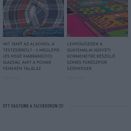
MIT TANÍT AZ ALKOHOL A
LENYŰGÖZŐEK A
TESTZSÍRRÓL? – 5 MEGLEPŐ
GUATEMALAI HÚSVÉTI
(ÉS KISSÉ KIÁBRÁNDÍTÓ)
KÖRMENETRE KÉSZÜLŐ
IGAZSÁG, AMIT A POHÁR
SZÍNES FŰRÉSZPOR
FENEKÉN TALÁLSZ
SZŐNYEGEK
2026-03-31
2026-03-26
OTT VAGYUNK A FACEBOOKON IS!