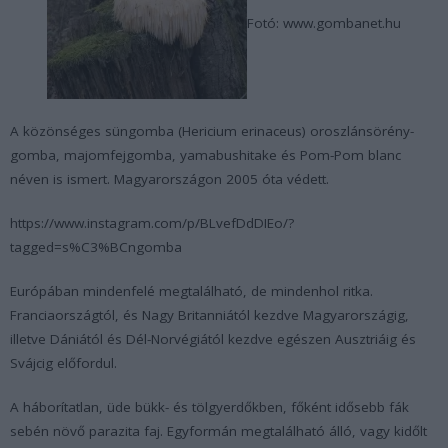
Fotó: www.gombanet.hu
A közönséges süngomba (Hericium erinaceus) oroszlánsörény-
gomba, majomfejgomba, yamabushitake és Pom-Pom blanc
néven is ismert. Magyarországon 2005 óta védett.
https://www.instagram.com/p/BLvefDdDIEo/?
tagged=s%C3%BCngomba
Európában mindenfelé megtalálható, de mindenhol ritka.
Franciaországtól, és Nagy Britanniától kezdve Magyarországig,
illetve Dániától és Dél-Norvégiától kezdve egészen Ausztriáig és
Svájcig előfordul.
A háborítatlan, üde bükk- és tölgyerdőkben, főként idősebb fák
sebén növő parazita faj. Egyformán megtalálható álló, vagy kidőlt