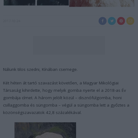
2017-10-24
Nálunk tilos szedni, Kínában csemege.
Két héten át tartó szavazást követően, a Magyar Mikológiai
Társaság kihirdette, hogy melyik gomba nyerte el a 2018-as Év
gombája címet. A három jelölt közül – disznófülgomba, honi
csillaggomba és süngomba – végül a süngomba lett a győztes a
közönségszavazatok 42,8 százalékával.