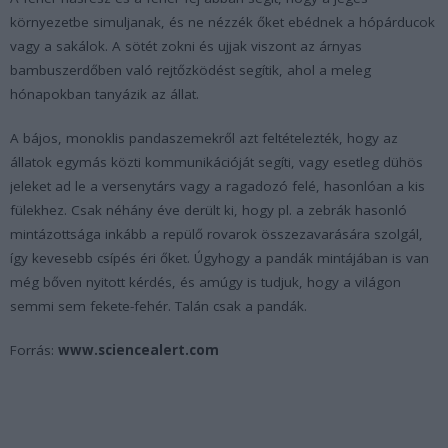
környezetbe simuljanak, és ne nézzék őket ebédnek a hópárducok
vagy a sakálok. A sötét zokni és ujjak viszont az árnyas
bambuszerdőben való rejtőzködést segítik, ahol a meleg
hónapokban tanyázik az állat.
A bájos, monoklis pandaszemekről azt feltételezték, hogy az
állatok egymás közti kommunikációját segíti, vagy esetleg dühös
jeleket ad le a versenytárs vagy a ragadozó felé, hasonlóan a kis
fülekhez. Csak néhány éve derült ki, hogy pl. a zebrák hasonló
mintázottsága inkább a repülő rovarok összezavarására szolgál,
így kevesebb csípés éri őket. Úgyhogy a pandák mintájában is van
még bőven nyitott kérdés, és amúgy is tudjuk, hogy a világon
semmi sem fekete-fehér. Talán csak a pandák.
Forrás:
www.sciencealert.com