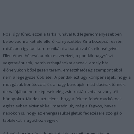
Nos, úgy tűnik, ezzel a tarka ruhával tud legeredményesebben
beleolvadni a kétféle eltérő környezetébe Kína középső részén,
miközben így tud kommunikálni a barátaival és ellenségeivel.
Ellentétben húsevő unokatestvéreivel, a pandák nagyrészt
vegetáriánusok, bambuszhajtásokat esznek, amely bár
élőhelyükön bőségesen terem, emészthetőség szempontjából
nem a legegyszerűbb étel. A pandák ezt úgy kompenzálják, hogy a
mozgásuk korlátozott, és a nagy bundájuk miatt ducinak tűnnek,
de valójában nem képesek elég zsírt raktározni a sovány téli
hónapokra. Mindez azt jelenti, hogy a fekete-fehér mackóknak
egész évben aktívnak kell maradniuk, még a fagyos, havas
napokon is, hogy az energiaszükségletük fedezésére szolgáló
táplálékot magukhoz vegyék.
A fehér hasrész és a fehér fej abban segít, hogy a jeges