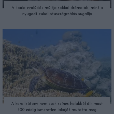
A koala evolúciós múltja sokkal drámaibb, mint a
nyugodt eukaliptuszrágcsálás sugallja
A korallzátony nem csak színes halakból áll: most
500 eddig ismeretlen lakóját mutatta meg