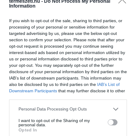
termeszeti.hu -
Do Not Process My Personal
Information
If you wish to opt-out of the sale, sharing to third parties, or
processing of your personal or sensitive information for
targeted advertising by us, please use the below opt-out
section to confirm your selection. Please note that after your
opt-out request is processed you may continue seeing
interest-based ads based on personal information utilized by
us or personal information disclosed to third parties prior to
ELŐZŐ CIKK
your opt-out. You may separately opt-out of the further
MIT TEGYÜNK, HA MADÁR KÖLTÖZÖTT POSTALÁDÁNKBA?
disclosure of your personal information by third parties on the
IAB’s list of downstream participants. This information may
also be disclosed by us to third parties on the
IAB’s List of
KÖVETKEZŐ CIKK
Downstream Participants
that may further disclose it to other
MINTÁS KERTECSKE, LÉPÉSRŐL-LÉPÉSRE
third parties.
Please note that this website/app uses one or more Google
Personal Data Processing Opt Outs
services and may gather and store information including but
not limited to your visit or usage behaviour. You may click to
I want to opt-out of the Sharing of my
HASONLÓ ÉRDEKESSÉGEK
personal data.
grant or deny consent to Google and its third-party tags to
Opted In
use your data for below specified purposes in below Google