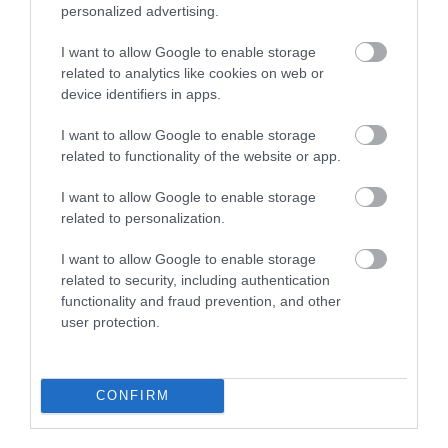
personalized advertising.
I want to allow Google to enable storage
related to analytics like cookies on web or
device identifiers in apps.
HŐKUPOLA MAGYARORSZÁG
NEM CSAK A RITKASÁGOK
I want to allow Google to enable storage
FELETT: MI EZ A LÁTHATATLAN
BAJBAN VANNAK: A
related to functionality of the website or app.
FEDŐ, ÉS MI TÖRTÉNIK
HÉTKÖZNAPI MADARAK ÉS
ALATTA A TERMÉSZETTEL?
PILLANGÓK CSENDES
I want to allow Google to enable storage
ELTŰNÉSE A NAGYOBB
related to personalization.
2026-08-03
VÉSZJEL
I want to allow Google to enable storage
2026-08-03
related to security, including authentication
functionality and fraud prevention, and other
user protection.
CONFIRM