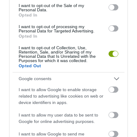
consent section.
I want to opt-out of the Sale of my
Personal Data.
Opted In
I want to opt-out of processing my
Personal Data for Targeted Advertising.
Opted In
I want to opt-out of Collection, Use,
Retention, Sale, and/or Sharing of my
Personal Data that Is Unrelated with the
Purposes for which it was collected.
A KOALA EVOLÚCIÓS MÚLTJA
A KORALLZÁTONY NEM CSAK
Opted Out
SOKKAL DRÁMAIBB, MINT A
SZÍNES HALAKBÓL ÁLL: MOST
NYUGODT
500 EDDIG ISMERETLEN
Google consents
EUKALIPTUSZRÁGCSÁLÁS
LAKÓJÁT MUTATTA MEG
I want to allow Google to enable storage
SUGALLJA
2026-08-06
related to advertising like cookies on web or
2026-08-07
device identifiers in apps.
I want to allow my user data to be sent to
Google for online advertising purposes.
I want to allow Google to send me