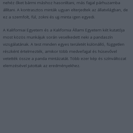
nehéz őket bármi máshoz hasonlítani, más fajjal párhuzamba
állítani. A kontrasztos minták ugyan elterjedtek az állatvilágban, de
ez a szemfolt, fül, zokni és ujj minta igen egyedi.
A Kaliforniai Egyetem és a Kalifornia Állami Egyetem két kutatója
most közös munkájuk során veselkedett neki a pandaszín
vizsgálatának. A test minden egyes területét különálló, független
részként értelmezték, amikor több medvefajjal és húsevővel
vetették össze a panda mintázatát. Több ezer kép és színváltozat
elemzésével jutottak az eredményekhez.