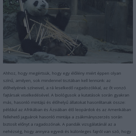
Ahhoz, hogy megértsük, hogy egy élőlény miért éppen olyan
színű, amilyen, sok mindennel tisztában kell lennünk: az
élőhelyének színeivel, a rá leselkedő ragadozókkal, az őt vonzó
fajtársak viselkedésével. A biológusok a kutatások során gyakran
más, hasonló mintájú és élőhelyű állatokat hasonlítanak össze:
például az Afrikában és Ázsiában élő leopárdok és az Amerikában
fellehető jaguárok hasonló mintája a zsákmányszerzés során
biztosít előnyt a ragadozónak. A pandák vizsgálatánál az a
nehézség, hogy annyira egyedi és különleges fajról van szó, hogy