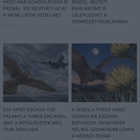
MOST MÁR GONDOLKODNI IS
RAJZOL: REJTETT
PRÓBÁL: ÍGY SEGÍTHETI AZ AI
KIHALÁSOKAT IS
A VADÁLLATOK VÉDELMÉT
LELEPLEZHET A
TERMÉSZETVÉDELEMBEN
2026-07-27
2026-07-15
EGY APRÓ SÓLYOM TUD
A TEQUILA TITKOS HŐSEI
VALAMIT A TURBULENCIÁRÓL,
SZŐRÖS KIS ÉJSZAKAI
AMIT A REPÜLŐGÉPEK MÉG
BEPORZÓK: DENEVÉREK
CSAK TANULNAK
NÉLKÜL SZOMORÚBB LENNE
A MEXIKÓI POHÁR
2026-07-13