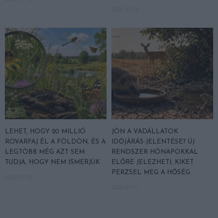
2026-07-10
LEHET, HOGY 20 MILLIÓ
JÖN A VADÁLLATOK
ROVARFAJ ÉL A FÖLDÖN, ÉS A
IDŐJÁRÁS-JELENTÉSE? ÚJ
LEGTÖBB MÉG AZT SEM
RENDSZER HÓNAPOKKAL
TUDJA, HOGY NEM ISMERJÜK
ELŐRE JELEZHETI, KIKET
PERZSEL MEG A HŐSÉG
2026-07-03
2026-07-01