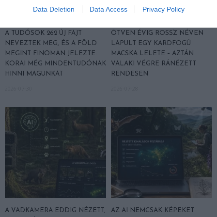
Data Deletion
Data Access
Privacy Policy
A TUDÓSOK 262 ÚJ FAJT
ÖTVEN ÉVIG ROSSZ NÉVEN
NEVEZTEK MEG, ÉS A FÖLD
LAPULT EGY KARDFOGÚ
MEGINT FINOMAN JELEZTE:
MACSKA LELETE – AZTÁN
KORAI MÉG MINDENTUDÓNAK
VALAKI VÉGRE RÁNÉZETT
HINNI MAGUNKAT
RENDESEN
2026-07-30
2026-07-28
A VADKAMERA EDDIG NÉZETT,
AZ AI NEMCSAK KÉPEKET