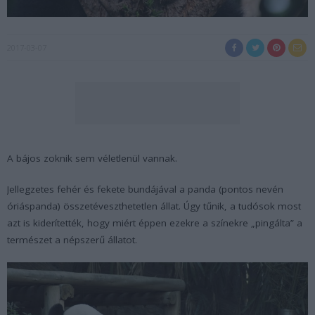
2017-03-07
A bájos zoknik sem véletlenül vannak.
Jellegzetes fehér és fekete bundájával a panda (pontos nevén
óriáspanda) összetéveszthetetlen állat. Úgy tűnik, a tudósok most
azt is kiderítették, hogy miért éppen ezekre a színekre „pingálta” a
természet a népszerű állatot.