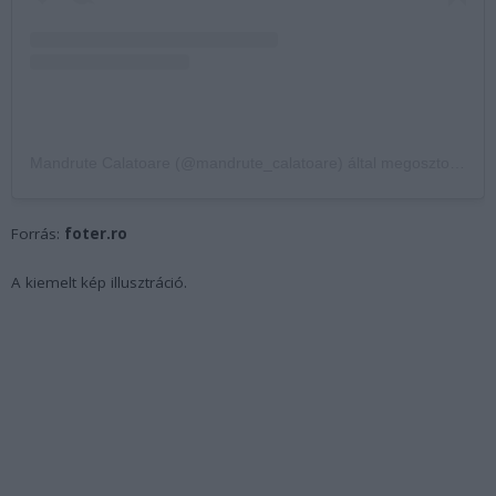
Mandrute Calatoare (@mandrute_calatoare) által megosztott bejegyzés
Forrás:
foter.ro
A kiemelt kép illusztráció.