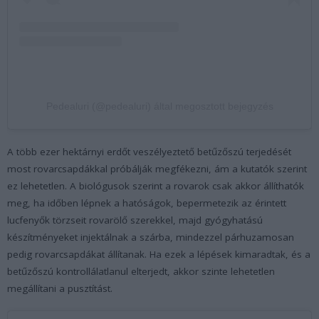
Pedealuri (@pedealuri) által megosztott bejegyzés
A több ezer hektárnyi erdőt veszélyeztető betűzőszú terjedését
most rovarcsapdákkal próbálják megfékezni, ám a kutatók szerint
ez lehetetlen. A biológusok szerint a rovarok csak akkor állíthatók
meg, ha időben lépnek a hatóságok, bepermetezik az érintett
lucfenyők törzseit rovarölő szerekkel, majd gyógyhatású
készítményeket injektálnak a szárba, mindezzel párhuzamosan
pedig rovarcsapdákat állítanak. Ha ezek a lépések kimaradtak, és a
betűzőszú kontrollálatlanul elterjedt, akkor szinte lehetetlen
megállítani a pusztítást.