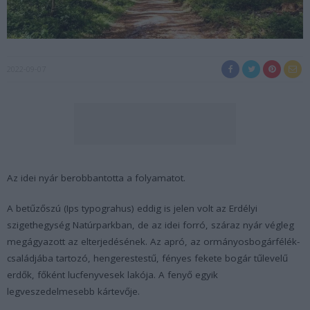
2022-09-07
Az idei nyár berobbantotta a folyamatot.
A betűzőszú (
Ips typograhus
) eddig is jelen volt az Erdélyi
szigethegység Natúrparkban, de az idei forró, száraz nyár végleg
megágyazott az elterjedésének. Az apró, az ormányosbogárfélék-
családjába tartozó, hengerestestű, fényes fekete bogár tűlevelű
erdők, főként lucfenyvesek lakója. A fenyő egyik
legveszedelmesebb kártevője.