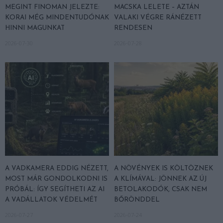
MEGINT FINOMAN JELEZTE:
MACSKA LELETE – AZTÁN
KORAI MÉG MINDENTUDÓNAK
VALAKI VÉGRE RÁNÉZETT
HINNI MAGUNKAT
RENDESEN
2026-07-30
2026-07-28
A VADKAMERA EDDIG NÉZETT,
A NÖVÉNYEK IS KÖLTÖZNEK
MOST MÁR GONDOLKODNI IS
A KLÍMÁVAL: JÖNNEK AZ ÚJ
PRÓBÁL: ÍGY SEGÍTHETI AZ AI
BETOLAKODÓK, CSAK NEM
A VADÁLLATOK VÉDELMÉT
BŐRÖNDDEL
2026-07-27
2026-07-24