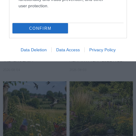
user protection.
CONFIRM
KIRÁNDULÁS PANNONHALMA
HŐKUPOLA MAGYARORSZÁG
KÖRNYÉKÉN: TERMÉSZET,
FELETT: MI EZ A LÁTHATATLAN
Data Deletion
Data Access
Privacy Policy
SZŐLŐ ÉS KOMLÓ
FEDŐ, ÉS MI TÖRTÉNIK
TALÁLKOZÁSA
ALATTA A TERMÉSZETTEL?
2026-08-04
2026-08-03