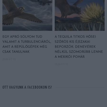
EGY APRÓ SÓLYOM TUD
A TEQUILA TITKOS HŐSEI
VALAMIT A TURBULENCIÁRÓL,
SZŐRÖS KIS ÉJSZAKAI
AMIT A REPÜLŐGÉPEK MÉG
BEPORZÓK: DENEVÉREK
CSAK TANULNAK
NÉLKÜL SZOMORÚBB LENNE
A MEXIKÓI POHÁR
2026-07-13
2026-07-10
OTT VAGYUNK A FACEBOOKON IS!