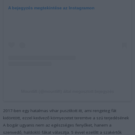
A bejegyzés megtekintése az Instagramon
Mountlift (@mountlift) által megosztott bejegyzés
2017-ben egy hatalmas vihar pusztított itt, ami rengeteg fát
kidöntött, ezzel kedvező környezetet teremtve a szú terjedésének
A bogár ugyanis nem az egészséges fenyőket, hanem a
szenvedő, haldokló fákat választja. 5 évvel ezelőtt a szakértők