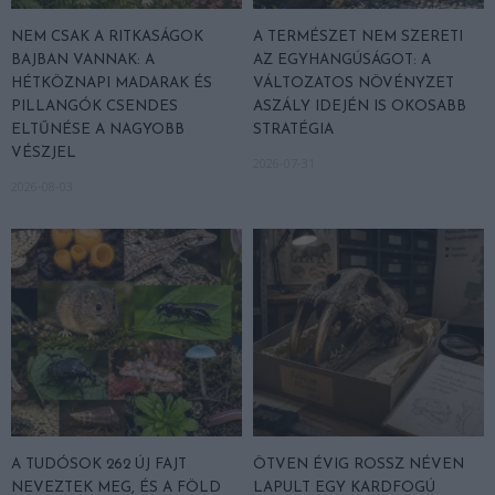
NEM CSAK A RITKASÁGOK
A TERMÉSZET NEM SZERETI
BAJBAN VANNAK: A
AZ EGYHANGÚSÁGOT: A
HÉTKÖZNAPI MADARAK ÉS
VÁLTOZATOS NÖVÉNYZET
PILLANGÓK CSENDES
ASZÁLY IDEJÉN IS OKOSABB
ELTŰNÉSE A NAGYOBB
STRATÉGIA
VÉSZJEL
2026-07-31
2026-08-03
A TUDÓSOK 262 ÚJ FAJT
ÖTVEN ÉVIG ROSSZ NÉVEN
NEVEZTEK MEG, ÉS A FÖLD
LAPULT EGY KARDFOGÚ