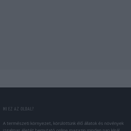
MI EZ AZ OLDAL?
A természeti környezet, körülöttünk élő állatok és növények
izgalmas életét bemutató online magazin minden nap kínál