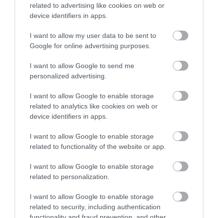
related to advertising like cookies on web or
device identifiers in apps.
I want to allow my user data to be sent to
Google for online advertising purposes.
ELŐZŐ CIKK
25 ÉVES LETT A KÉTFEJŰ TEKNŐS, JANUS
I want to allow Google to send me
personalized advertising.
KÖVETKEZŐ CIKK
I want to allow Google to enable storage
related to analytics like cookies on web or
ÓRIÁSI ŐSLAJHÁROK VÁJHATTÁK A BRAZÍLIÁBAN FELFEDEZETT
device identifiers in apps.
ALAGUTAKAT
I want to allow Google to enable storage
related to functionality of the website or app.
HASONLÓ ÉRDEKESSÉGEK
I want to allow Google to enable storage
related to personalization.
I want to allow Google to enable storage
related to security, including authentication
functionality and fraud prevention, and other