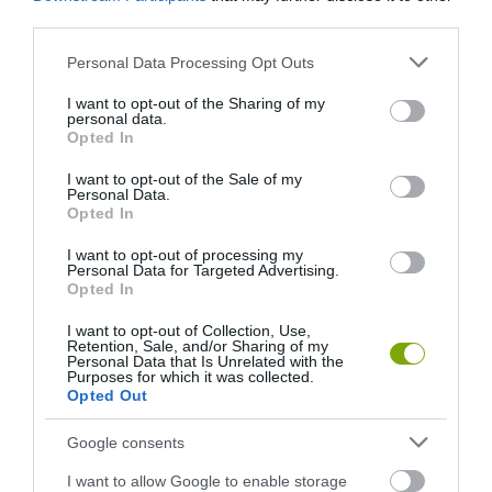
third parties.
Please note that this website/app uses one or more Google
Personal Data Processing Opt Outs
services and may gather and store information including but
not limited to your visit or usage behaviour. You may click to
I want to opt-out of the Sharing of my
personal data.
grant or deny consent to Google and its third-party tags to
Opted In
use your data for below specified purposes in below Google
consent section.
I want to opt-out of the Sale of my
Personal Data.
Opted In
I want to opt-out of processing my
Personal Data for Targeted Advertising.
Opted In
I want to opt-out of Collection, Use,
Retention, Sale, and/or Sharing of my
Personal Data that Is Unrelated with the
Purposes for which it was collected.
Opted Out
Google consents
I want to allow Google to enable storage