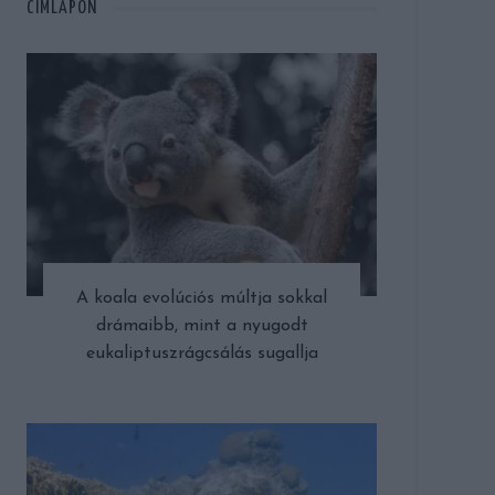
CÍMLAPON
A koala evolúciós múltja sokkal
drámaibb, mint a nyugodt
eukaliptuszrágcsálás sugallja