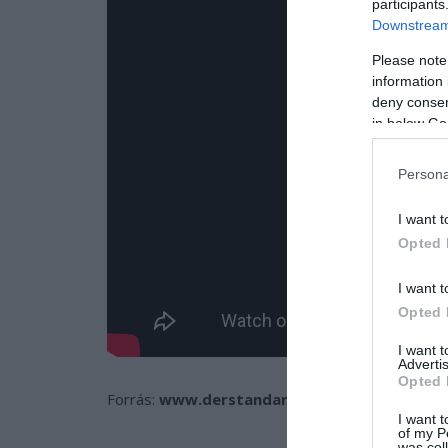
participants
Downstream 
Please note
information 
deny consent
in below Go
Persona
I want t
Opted 
I want t
Opted 
I want 
Advertis
Opted 
Forrás:
www.derstandard.at
, kiemelt kép: Salv
I want t
of my P
was col