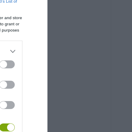
B’s List of
er and store
to grant or
ed purposes