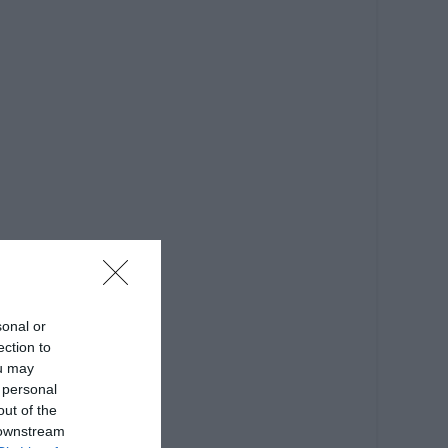
sonal or
ection to
ou may
 personal
out of the
 downstream