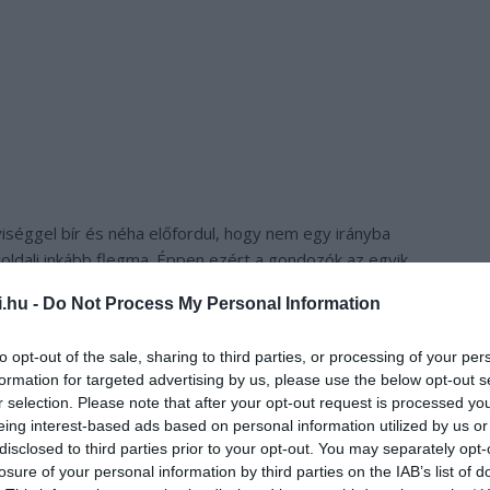
lyiséggel bír és néha előfordul, hogy nem egy irányba
aloldali inkább flegma. Éppen ezért a gondozók az egyik
s, a hátáról visszafordítják, mert az állat nem tud rögtön
i.hu -
Do Not Process My Personal Information
to opt-out of the sale, sharing to third parties, or processing of your per
 kapta a nevét.
formation for targeted advertising by us, please use the below opt-out s
r selection. Please note that after your opt-out request is processed y
eing interest-based ads based on personal information utilized by us or
disclosed to third parties prior to your opt-out. You may separately opt-
losure of your personal information by third parties on the IAB’s list of