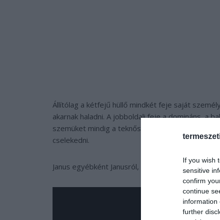
Állítólag a kétfejű hüllő mindkét feje saját szemé
akarnak haladni. A jobboldali feje a domináns, a b
szemüket mindig a teknősön tartják és ha szüksége
termeszet
cselekedni.
If you wish 
Janus egyébként Janusról, a kétfejű római istenről
sensitive in
confirm you
continue se
information 
further disc