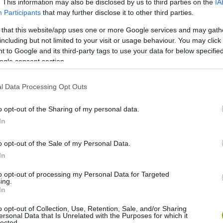
. This information may also be disclosed by us to third parties on the
IA
Participants
that may further disclose it to other third parties.
 that this website/app uses one or more Google services and may gath
including but not limited to your visit or usage behaviour. You may click 
 to Google and its third-party tags to use your data for below specifi
ogle consent section.
l Data Processing Opt Outs
o opt-out of the Sharing of my personal data.
In
o opt-out of the Sale of my Personal Data.
In
to opt-out of processing my Personal Data for Targeted
ing.
In
atore Di Nolfi
o opt-out of Collection, Use, Retention, Sale, and/or Sharing
ersonal Data that Is Unrelated with the Purposes for which it
lected.