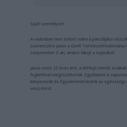
Saját személyzet.
A vadonban nem tudott volna a páncéljába visszab
szerencsére Janus a Genfi Természettudományi M
szeptember 3-án, amikor kibújt a tojásából.
Janus most 25 éves lett, a kétfejű teknős ezalka
fogkefével megtisztították. Egyébként is naponta
kényeztetik és figyelemmel kísérik az egészségi 
veszi körül.