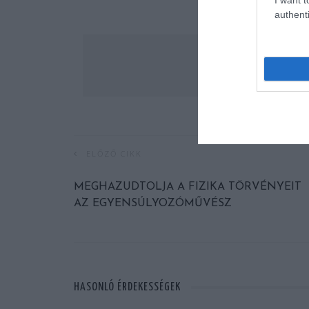
authenti
ELŐZŐ CIKK
MEGHAZUDTOLJA A FIZIKA TÖRVÉNYEIT
AZ EGYENSÚLYOZÓMŰVÉSZ
HASONLÓ ÉRDEKESSÉGEK