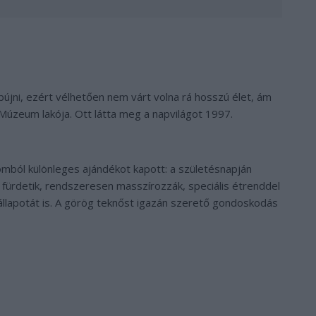
újni, ezért vélhetően nem várt volna rá hosszú élet, ám
úzeum lakója. Ott látta meg a napvilágot 1997.
lomból különleges ajándékot kapott: a születésnapján
 fürdetik, rendszeresen masszírozzák, speciális étrenddel
állapotát is. A görög teknőst igazán szerető gondoskodás