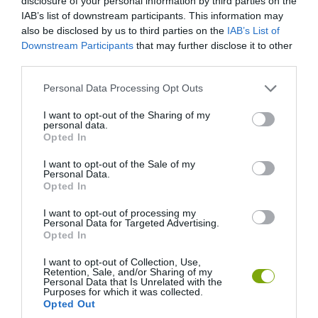
disclosure of your personal information by third parties on the
IAB’s list of downstream participants. This information may
also be disclosed by us to third parties on the
IAB’s List of
Downstream Participants
that may further disclose it to other
third parties.
Please note that this website/app uses one or more Google
Personal Data Processing Opt Outs
services and may gather and store information including but
not limited to your visit or usage behaviour. You may click to
I want to opt-out of the Sharing of my
personal data.
grant or deny consent to Google and its third-party tags to
Opted In
use your data for below specified purposes in below Google
consent section.
I want to opt-out of the Sale of my
Personal Data.
Opted In
I want to opt-out of processing my
Personal Data for Targeted Advertising.
Opted In
I want to opt-out of Collection, Use,
Retention, Sale, and/or Sharing of my
Personal Data that Is Unrelated with the
Purposes for which it was collected.
Opted Out