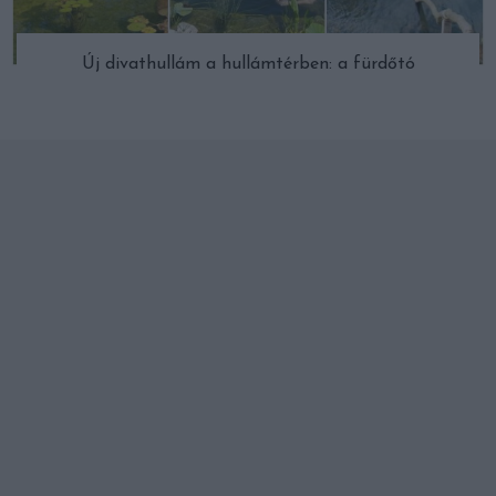
Új divathullám a hullámtérben: a fürdőtó