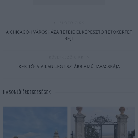
ELŐZŐ CIKK
A CHICAGÓ-I VÁROSHÁZA TETEJE ELKÉPESZTŐ TETŐKERTET
REJT
KÖVETKEZŐ CIKK
KÉK-TÓ: A VILÁG LEGTISZTÁBB VIZŰ TAVACSKÁJA
HASONLÓ ÉRDEKESSÉGEK