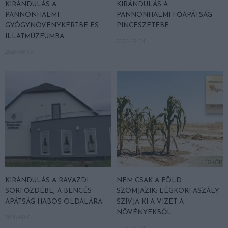
KIRÁNDULÁS A
KIRÁNDULÁS A
PANNONHALMI
PANNONHALMI FŐAPÁTSÁG
GYÓGYNÖVÉNYKERTBE ÉS
PINCÉSZETÉBE
ILLATMÚZEUMBA
2026-08-04
2026-08-04
KIRÁNDULÁS A RAVAZDI
NEM CSAK A FÖLD
SÖRFŐZDÉBE, A BENCÉS
SZOMJAZIK: LÉGKÖRI ASZÁLY
APÁTSÁG HABOS OLDALÁRA
SZÍVJA KI A VIZET A
NÖVÉNYEKBŐL
2026-08-04
2026-08-04