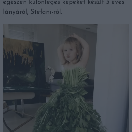
egészen különleges képeket készít 3 éves
lányáról, Stefani-ról.