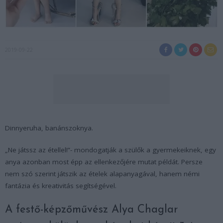
2019-09-22
Dinnyeruha, banánszoknya.
„Ne játssz az étellel!”- mondogatják a szülők a gyermekeiknek, egy
anya azonban most épp az ellenkezőjére mutat példát. Persze
nem szó szerint játszik az ételek alapanyagával, hanem némi
fantázia és kreativitás segítségével.
A festő-képzőművész Alya Chaglar