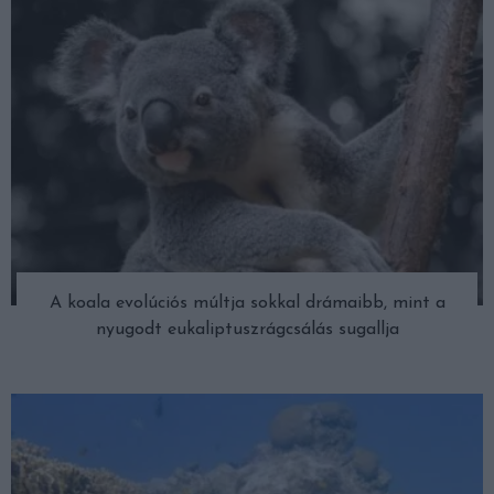
A koala evolúciós múltja sokkal drámaibb, mint a
nyugodt eukaliptuszrágcsálás sugallja