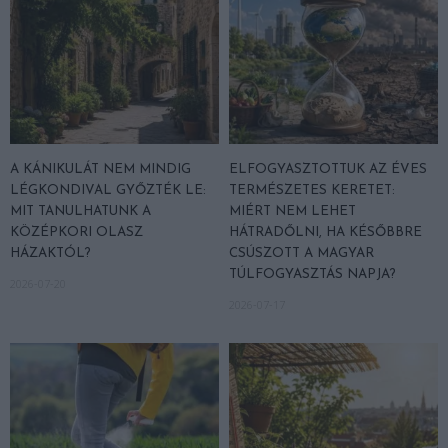
A KÁNIKULÁT NEM MINDIG
ELFOGYASZTOTTUK AZ ÉVES
LÉGKONDIVAL GYŐZTÉK LE:
TERMÉSZETES KERETET:
MIT TANULHATUNK A
MIÉRT NEM LEHET
KÖZÉPKORI OLASZ
HÁTRADŐLNI, HA KÉSŐBBRE
HÁZAKTÓL?
CSÚSZOTT A MAGYAR
TÚLFOGYASZTÁS NAPJA?
2026-07-20
2026-07-17