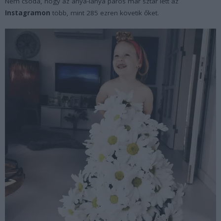
Nem csoda, hogy az anya-lánya páros már sztár lett az
Instagramon
több, mint 285 ezren követik őket.