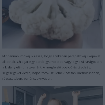
Mindennapi mókájuk része, hogy szokatlan perspektívájú képeket
alkotnak, Chlagar egy darab gyümölcsöt, vagy egy szál virágot tart
a kislány elé ruha gyanánt. A megfelelő pozíció és távolság
segítségével vicces, bájos fotók születnek: Stefani karfiolruhában,
rózsatütüben, banánszoknyában.