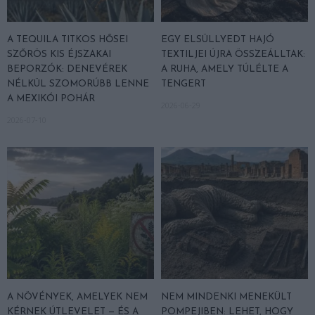
A TEQUILA TITKOS HŐSEI
EGY ELSÜLLYEDT HAJÓ
SZŐRÖS KIS ÉJSZAKAI
TEXTILJEI ÚJRA ÖSSZEÁLLTAK:
BEPORZÓK: DENEVÉREK
A RUHA, AMELY TÚLÉLTE A
NÉLKÜL SZOMORÚBB LENNE
TENGERT
A MEXIKÓI POHÁR
2026-06-29
2026-07-10
A NÖVÉNYEK, AMELYEK NEM
NEM MINDENKI MENEKÜLT
KÉRNEK ÚTLEVELET — ÉS A
POMPEJIBEN: LEHET, HOGY