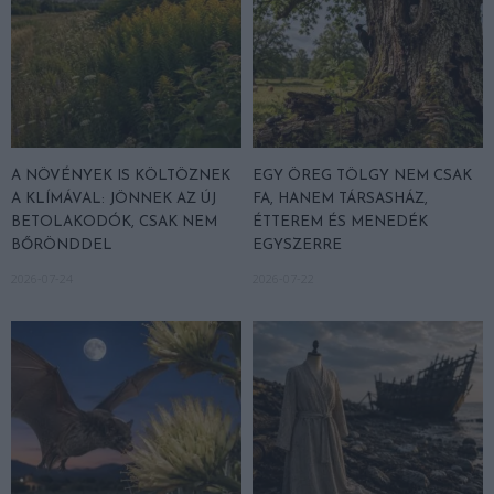
A NÖVÉNYEK IS KÖLTÖZNEK
EGY ÖREG TÖLGY NEM CSAK
A KLÍMÁVAL: JÖNNEK AZ ÚJ
FA, HANEM TÁRSASHÁZ,
BETOLAKODÓK, CSAK NEM
ÉTTEREM ÉS MENEDÉK
BŐRÖNDDEL
EGYSZERRE
2026-07-24
2026-07-22