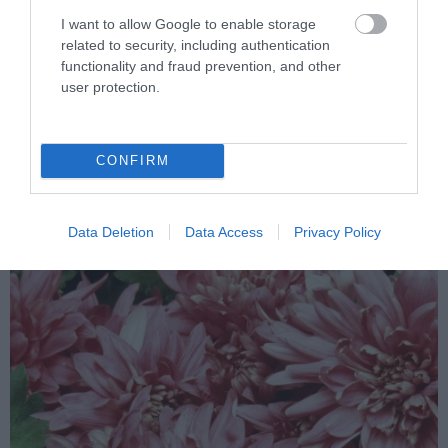
I want to allow Google to enable storage
related to security, including authentication
functionality and fraud prevention, and other
user protection.
9. Születési viráguk a krizantém
CONFIRM
A krizantém az öröm és az optimizmus virága. Japánban nagy
tiszteletben tartják, a tökéletességet szimbolizálja, nem véletlenül
hiszik, hogy egyetlen szirma a borosüveg tetejére helyezve
Data Deletion
Data Access
Privacy Policy
hosszú, egészséges életet ígér.