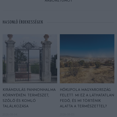
ARBORÉTUMOT
HASONLÓ ÉRDEKESSÉGEK
KIRÁNDULÁS PANNONHALMA
HŐKUPOLA MAGYARORSZÁG
KÖRNYÉKÉN: TERMÉSZET,
FELETT: MI EZ A LÁTHATATLAN
SZŐLŐ ÉS KOMLÓ
FEDŐ, ÉS MI TÖRTÉNIK
TALÁLKOZÁSA
ALATTA A TERMÉSZETTEL?
2026-08-04
2026-08-03