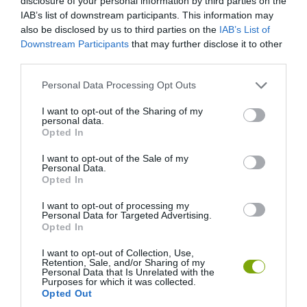
disclosure of your personal information by third parties on the
IAB’s list of downstream participants. This information may
also be disclosed by us to third parties on the
IAB’s List of
Downstream Participants
that may further disclose it to other
third parties.
Please note that this website/app uses one or more Google
Personal Data Processing Opt Outs
services and may gather and store information including but
not limited to your visit or usage behaviour. You may click to
I want to opt-out of the Sharing of my
8. Bőven vannak sztárok is a novemberiek
personal data.
grant or deny consent to Google and its third-party tags to
Opted In
között
use your data for below specified purposes in below Google
consent section.
I want to opt-out of the Sale of my
Personal Data.
Az elbűvölő Scarlett Johansson, a legendás Leonardo DiCaprio, az
Opted In
ellenállhatatlan Ryan Gosling, az igéző Emma Stone, az ezerarcú
Matthew McConaughey mind-mind november szülötte.
I want to opt-out of processing my
Personal Data for Targeted Advertising.
Opted In
I want to opt-out of Collection, Use,
Retention, Sale, and/or Sharing of my
Personal Data that Is Unrelated with the
Purposes for which it was collected.
Opted Out