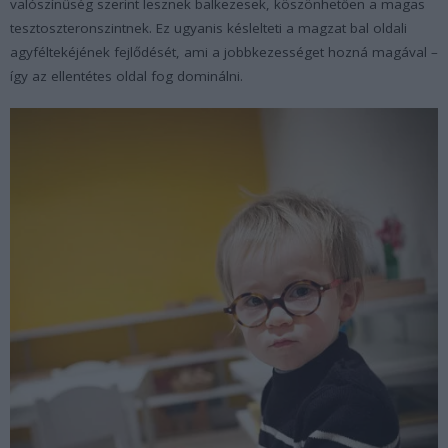
valószínűség szerint lesznek balkezesek, köszönhetően a magas
tesztoszteronszintnek. Ez ugyanis késlelteti a magzat bal oldali
agyféltekéjének fejlődését, ami a jobbkezességet hozná magával –
így az ellentétes oldal fog dominálni.