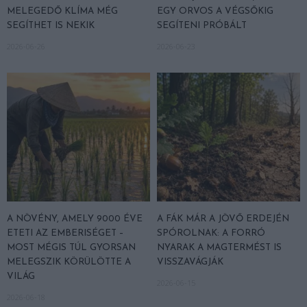
MELEGEDŐ KLÍMA MÉG
EGY ORVOS A VÉGSŐKIG
SEGÍTHET IS NEKIK
SEGÍTENI PRÓBÁLT
2026-06-26
2026-06-23
A NÖVÉNY, AMELY 9000 ÉVE
A FÁK MÁR A JÖVŐ ERDEJÉN
ETETI AZ EMBERISÉGET –
SPÓROLNAK: A FORRÓ
MOST MÉGIS TÚL GYORSAN
NYARAK A MAGTERMÉST IS
MELEGSZIK KÖRÜLÖTTE A
VISSZAVÁGJÁK
VILÁG
2026-06-15
2026-06-18