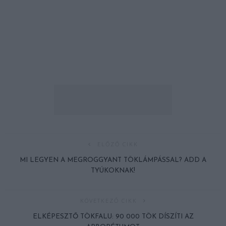
ELŐZŐ CIKK
MI LEGYEN A MEGROGGYANT TÖKLÁMPÁSSAL? ADD A
TYÚKOKNAK!
KÖVETKEZŐ CIKK
ELKÉPESZTŐ TÖKFALU: 90 000 TÖK DÍSZÍTI AZ