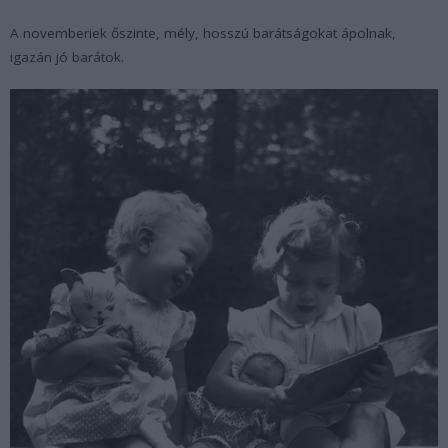
A novemberiek őszinte, mély, hosszú barátságokat ápolnak,
igazán jó barátok.