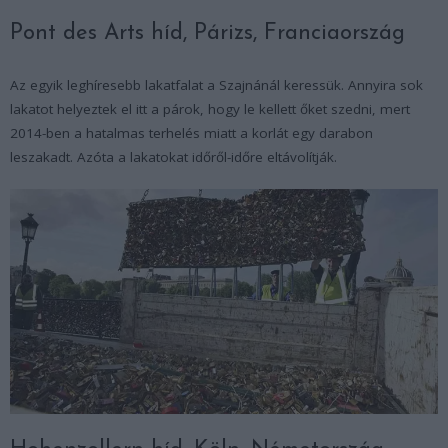
Pont des Arts híd, Párizs, Franciaország
Az egyik leghíresebb lakatfalat a Szajnánál keressük. Annyira sok
lakatot helyeztek el itt a párok, hogy le kellett őket szedni, mert
2014-ben a hatalmas terhelés miatt a korlát egy darabon
leszakadt. Azóta a lakatokat időről-időre eltávolítják.