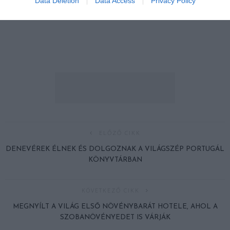
Data Deletion
Data Access
Privacy Policy
ELŐZŐ CIKK
DENEVÉREK ÉLNEK ÉS DOLGOZNAK A VILÁGSZÉP PORTUGÁL
KÖNYVTÁRBAN
KÖVETKEZŐ CIKK
MEGNYÍLT A VILÁG ELSŐ NÖVÉNYBARÁT HOTELE, AHOL A
SZOBANÖVÉNYEDET IS VÁRJÁK