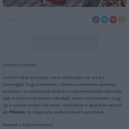
2022-04-04
Dobd el a kulcsot!
Szerelmi lakat: bizonyára sokan találkoztak már azzal a
jelenséggel, hogy korlátokhoz, hidakhoz erősítenek lakatokat,
amelyekre a szerelmesek nevét és megismerkedésük időpontját
írják. A kulcsot sok esetben elhajítják, abban reménykedve, hogy
így a románc örökké fog tartani. Hazánkban is akad ilyen lakatfal
(pl.
Pécsen
), de világszerte találkozhatunk hasonlókkal.
Mutatjuk a leghíresebbeket!