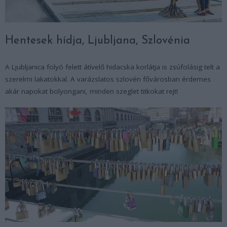
Hentesek hídja, Ljubljana, Szlovénia
A Ljubljanica folyó felett átívelő hidacska korlátja is zsúfolásig telt a
szerelmi lakatokkal. A varázslatos szlovén fővárosban érdemes
akár napokat bolyongani, minden szeglet titkokat rejt!