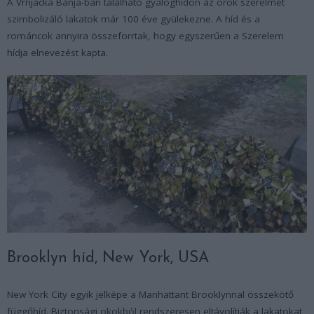
A Vrnjacka Banja-ban található gyaloghídon az örök szerelmet
szimbolizáló lakatok már 100 éve gyülekezne. A híd és a
románcok annyira összeforrtak, hogy egyszerűen a Szerelem
hídja elnevezést kapta.
Brooklyn híd, New York, USA
New York City egyik jelképe a Manhattant Brooklynnal összekötő
függőhíd. Biztonsági okokból rendszeresen eltávolítják a lakatokat