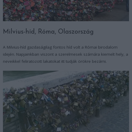
Milvius-híd, Róma, Olaszország
A Milvius-híd gazdaságilag fontos híd volt a Római birodalom
idején. Napjainkban viszont a szerelmesek számára kiemelt hely, a
neveikkel feliratozott lakatokat itt tudják örökre bezárni.