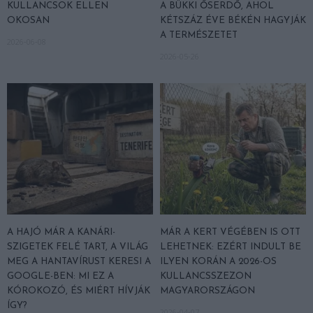
KULLANCSOK ELLEN
A BÜKKI ŐSERDŐ, AHOL
OKOSAN
KÉTSZÁZ ÉVE BÉKÉN HAGYJÁK
A TERMÉSZETET
2026-06-08
2026-05-26
A HAJÓ MÁR A KANÁRI-
MÁR A KERT VÉGÉBEN IS OTT
SZIGETEK FELÉ TART, A VILÁG
LEHETNEK: EZÉRT INDULT BE
MEG A HANTAVÍRUST KERESI A
ILYEN KORÁN A 2026-OS
GOOGLE-BEN: MI EZ A
KULLANCSSZEZON
KÓROKOZÓ, ÉS MIÉRT HÍVJÁK
MAGYARORSZÁGON
ÍGY?
2026-04-07