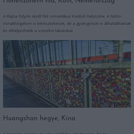
Hohenzollern híd, Köln, Németország
A Rajna folyón épült híd romantikus tradíció helyszíne. A hídon
vonatforgalom is keresztülvezet, de a gyalogosok is áthaladhatnak
és elhelyezhetik a szerelmi lakatokat.
Huangshan hegye, Kína
A legenda szerint egy pár a mélybe ugrott innen, hogy