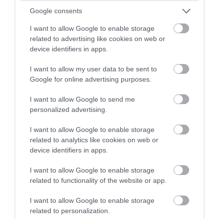
Google consents
I want to allow Google to enable storage
related to advertising like cookies on web or
device identifiers in apps.
I want to allow my user data to be sent to
Google for online advertising purposes.
I want to allow Google to send me
Fotó: guiadejardineria
personalized advertising.
A szögletesszárú délszőlő úgy viselkedik, mint a borostyán, a fény
I want to allow Google to enable storage
felé igyekszik. Gyorsan alkalmazkodik a száraz levegőhöz,
related to analytics like cookies on web or
device identifiers in apps.
nedvességgel telítve azt, de nem igényel sok árnyékot, és
rendszeres öntözést.
I want to allow Google to enable storage
related to functionality of the website or app.
5. Korallvirág (Kalanchoe)
I want to allow Google to enable storage
related to personalization.