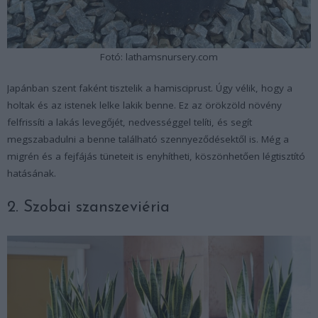
Fotó: lathamsnursery.com
Japánban szent faként tisztelik a hamisciprust. Úgy vélik, hogy a
holtak és az istenek lelke lakik benne. Ez az örökzöld növény
felfrissíti a lakás levegőjét, nedvességgel telíti, és segít
megszabadulni a benne található szennyeződésektől is. Még a
migrén és a fejfájás tüneteit is enyhítheti, köszönhetően légtisztító
hatásának.
2. Szobai szanszeviéria