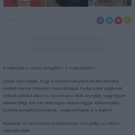
2017-03-09
5 választás a száraz levegőhöz, 5 a páradúshoz.
Sokan nem tudják, hogy a szobanövényeket díszítő mivoltuk
mellett mennyi mindenre használhatjuk. Pedig sokat segítenek
nekünk például akkor is, ha száraz a lakás levegője, vagy éppen
ellenkezőleg: tele van felesleges nedvességgel. Kellemesebb,
tisztább levegőt biztosítanak, oxigénnel látják el a légkört.
Mutatunk 10 varázslatos szobanövényt, ami javítja az otthon
mikroklímáját!