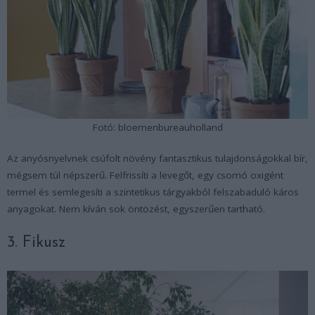
Fotó: bloemenbureauholland
Az anyósnyelvnek csúfolt növény fantasztikus tulajdonságokkal bír,
mégsem túl népszerű. Felfrissíti a levegőt, egy csomó oxigént
termel és semlegesíti a szintetikus tárgyakból felszabaduló káros
anyagokat. Nem kíván sok öntözést, egyszerűen tartható.
3. Fikusz