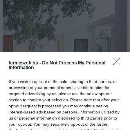
termeszeti.hu -
Do Not Process My Personal
Information
If you wish to opt-out of the sale, sharing to third parties, or
processing of your personal or sensitive information for
targeted advertising by us, please use the below opt-out
section to confirm your selection. Please note that after your
Fotó: houzz
opt-out request is processed you may continue seeing
interest-based ads based on personal information utilized by
A fikusz egyike a legnépszerűbb szobanövényeknek, több faját is
us or personal information disclosed to third parties prior to
kedvelik, pl. a szobafikuszt vagy a csüngőágú fikuszt.
your opt-out. You may separately opt-out of the further
Nedvességgel telíti a levegőt, oxigénnel dúsítja, semlegesíti a