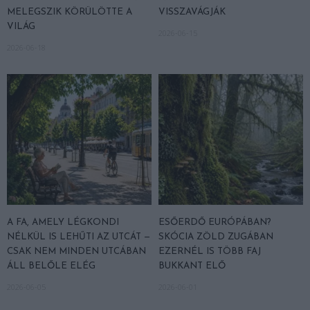
MELEGSZIK KÖRÜLÖTTE A
VISSZAVÁGJÁK
VILÁG
2026-06-15
2026-06-18
A FA, AMELY LÉGKONDI
ESŐERDŐ EURÓPÁBAN?
NÉLKÜL IS LEHŰTI AZ UTCÁT —
SKÓCIA ZÖLD ZUGÁBAN
CSAK NEM MINDEN UTCÁBAN
EZERNÉL IS TÖBB FAJ
ÁLL BELŐLE ELÉG
BUKKANT ELŐ
2026-06-05
2026-06-01