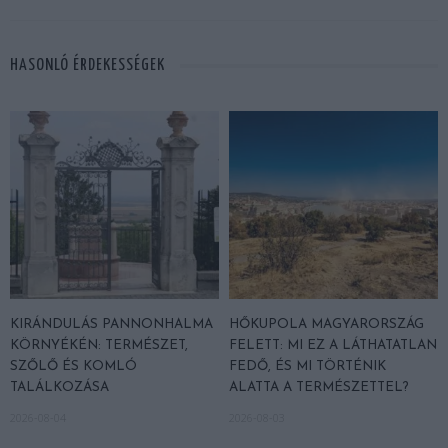
HASONLÓ ÉRDEKESSÉGEK
KIRÁNDULÁS PANNONHALMA
HŐKUPOLA MAGYARORSZÁG
KÖRNYÉKÉN: TERMÉSZET,
FELETT: MI EZ A LÁTHATATLAN
SZŐLŐ ÉS KOMLÓ
FEDŐ, ÉS MI TÖRTÉNIK
TALÁLKOZÁSA
ALATTA A TERMÉSZETTEL?
2026-08-04
2026-08-03