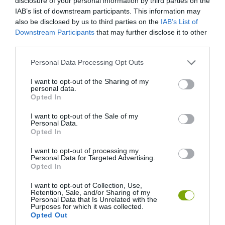
disclosure of your personal information by third parties on the
méreganyagokat és egyéb szennyeződéseket, rengeteg levelével
IAB’s list of downstream participants. This information may
egy csomó port megköt. Nem szereti a közvetlen napfényt, és sok
also be disclosed by us to third parties on the
IAB’s List of
helyet igényel a növekedéshez.
Downstream Participants
that may further disclose it to other
third parties.
4. Kúszóka, délszőlő (Cissus)
Please note that this website/app uses one or more Google
Personal Data Processing Opt Outs
services and may gather and store information including but
not limited to your visit or usage behaviour. You may click to
I want to opt-out of the Sharing of my
personal data.
grant or deny consent to Google and its third-party tags to
Opted In
use your data for below specified purposes in below Google
consent section.
I want to opt-out of the Sale of my
Personal Data.
Opted In
I want to opt-out of processing my
Personal Data for Targeted Advertising.
Opted In
I want to opt-out of Collection, Use,
Retention, Sale, and/or Sharing of my
Personal Data that Is Unrelated with the
Purposes for which it was collected.
Opted Out