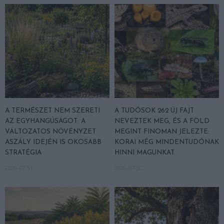
A TERMÉSZET NEM SZERETI
A TUDÓSOK 262 ÚJ FAJT
AZ EGYHANGÚSÁGOT: A
NEVEZTEK MEG, ÉS A FÖLD
VÁLTOZATOS NÖVÉNYZET
MEGINT FINOMAN JELEZTE:
ASZÁLY IDEJÉN IS OKOSABB
KORAI MÉG MINDENTUDÓNAK
STRATÉGIA
HINNI MAGUNKAT
2026-07-31
2026-07-30