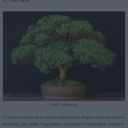
3. Mirtusz
Fotó: ostirke.ru
A mirtusz a béke és az öröm szimbóluma. Régen szent növénynek
tartották, úgy vélték, hogy képes visszaadni a fiatalságot, megvédi