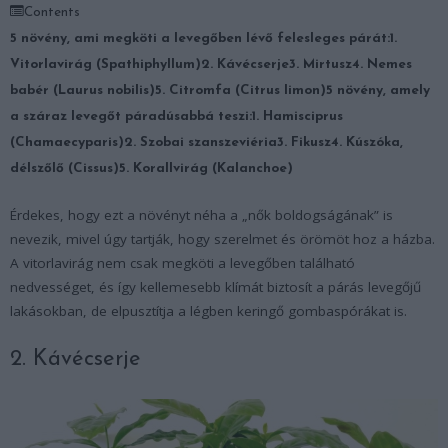
Contents
5 növény, ami megköti a levegőben lévő felesleges párát:
1.
Vitorlavirág (Spathiphyllum)
2. Kávécserje
3. Mirtusz
4. Nemes
babér (Laurus nobilis)
5. Citromfa (Citrus limon)
5 növény, amely
a száraz levegőt páradúsabbá teszi:
1. Hamisciprus
(Chamaecyparis)
2. Szobai szanszeviéria
3. Fikusz
4. Kúszóka,
délszőlő (Cissus)
5. Korallvirág (Kalanchoe)
Érdekes, hogy ezt a növényt néha a „nők boldogságának” is
nevezik, mivel úgy tartják, hogy szerelmet és örömöt hoz a házba.
A vitorlavirág nem csak megköti a levegőben található
nedvességet, és így kellemesebb klímát biztosít a párás levegőjű
lakásokban, de elpusztítja a légben keringő gombaspórákat is.
2. Kávécserje