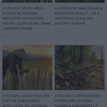
A TEQUILA TITKOS HŐSEI
A NÖVÉNYEK, AMELYEK NEM
SZŐRÖS KIS ÉJSZAKAI
KÉRNEK ÚTLEVELET — ÉS A
BEPORZÓK: DENEVÉREK
MELEGEDŐ KLÍMA MÉG
NÉLKÜL SZOMORÚBB LENNE
SEGÍTHET IS NEKIK
A MEXIKÓI POHÁR
2026-06-26
2026-07-10
A NÖVÉNY, AMELY 9000 ÉVE
A FÁK MÁR A JÖVŐ ERDEJÉN
ETETI AZ EMBERISÉGET –
SPÓROLNAK: A FORRÓ
MOST MÉGIS TÚL GYORSAN
NYARAK A MAGTERMÉST IS