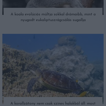
A koala evolúciós múltja sokkal drámaibb, mint a
nyugodt eukaliptuszrágcsálás sugallja
A korallzátony nem csak színes halakból áll: most