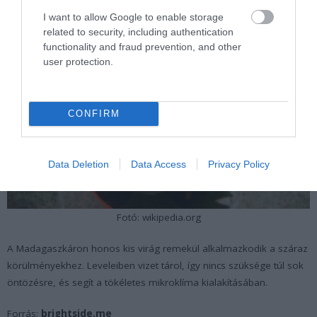
I want to allow Google to enable storage
related to security, including authentication
functionality and fraud prevention, and other
user protection.
CONFIRM
Data Deletion
Data Access
Privacy Policy
Fotó: wikipedia.org
A Madagaszkáron honos kis virág remekül alkalmazkodik a száraz
körülményekhez. Leveleiben vizet tárol, így nincs szüksége túl sok
öntözésre, és segít a tökéletes mikroklíma kialakításában.
Forrás:
brightside.me