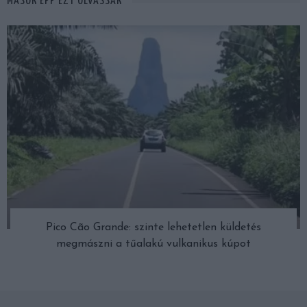
MÁSOK ÉPP EZT OLVASSÁK
Pico Cão Grande: szinte lehetetlen küldetés
megmászni a tűalakú vulkanikus kúpot