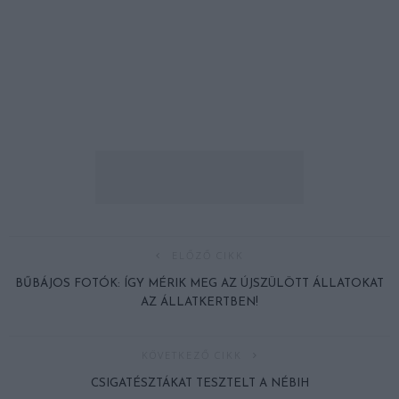
ELŐZŐ CIKK
BŰBÁJOS FOTÓK: ÍGY MÉRIK MEG AZ ÚJSZÜLÖTT ÁLLATOKAT
AZ ÁLLATKERTBEN!
KÖVETKEZŐ CIKK
CSIGATÉSZTÁKAT TESZTELT A NÉBIH