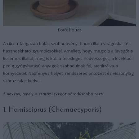
Fotó: houzz
A citromfa igazán hálás szobanövény, finom illatú virágokkal, és
hasznosítható gyümölcsökkel. Amellett, hogy megtölti a levegőt a
kellemes illattal, meg is köti a felesleges nedvességet, a leveléből
pedig gyógyhatású anyagok szabadulnak fel, sterilizálva a
környezetet. Napfényes helyet, rendszeres öntözést és viszonylag
száraz talajt kedvel.
5 növény, amely a száraz levegőt páradúsabbá teszi:
1. Hamisciprus (Chamaecyparis)