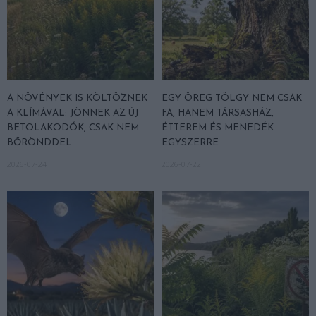
A NÖVÉNYEK IS KÖLTÖZNEK
EGY ÖREG TÖLGY NEM CSAK
A KLÍMÁVAL: JÖNNEK AZ ÚJ
FA, HANEM TÁRSASHÁZ,
BETOLAKODÓK, CSAK NEM
ÉTTEREM ÉS MENEDÉK
BŐRÖNDDEL
EGYSZERRE
2026-07-24
2026-07-22